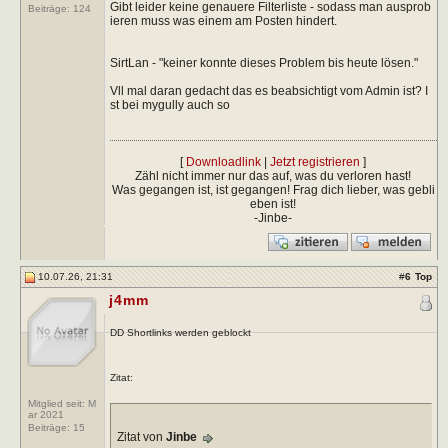
Gibt leider keine genauere Filterliste - sodass man ausprob
Beiträge:
124
ieren muss was einem am Posten hindert.
SirtLan - "keiner konnte dieses Problem bis heute lösen."
Vll mal daran gedacht das es beabsichtigt vom Admin ist? I
st bei mygully auch so
[
Downloadlink
|
Jetzt registrieren
]
Zähl nicht immer nur das auf, was du verloren hast!
Was gegangen ist, ist gegangen! Frag dich lieber, was gebli
eben ist!
-Jinbe-
10.07.26, 21:31
#
6
Top
j4mm
DD Shortlinks werden geblockt
Zitat:
Mitglied seit: M
ar 2021
Beiträge:
15
Zitat von
Jinbe