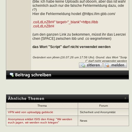
(btw. ich habe keine Uploads auf oboom, aber das ist wahr
scheinlich auch nur die falsche Fehlermeldung dazu, ode
r?)
Hier die Fehlermeldung hostet @https://im gbb.com/
.co/LdLnZ8rH" target="_blank">https://ibb
.co/LdLnZ8rH
(um den ganzen Link zu bekommen, müsst ihr das Leerzei
chen [SPACE] zwischen ibb und .co wegnehmen)
das Wort "Script" darf nicht verwendet werden
Geändert von j4mm (16.07.26 um
17:56
Uhr). Grund: das Wort "Scrip
t" darf nicht verwendet werden
Ähnliche Themen
Thema
Forum
VPN wird von uploadgig geblockt
Sicherheit und Anonymität
Anonymous erklärt ISIS den Krieg: "Wir werden
News
euch jagen, wir werden euch kriegen"