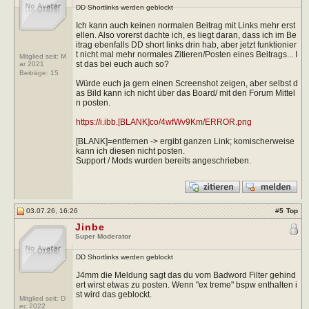
DD Shortlinks werden geblockt
Ich kann auch keinen normalen Beitrag mit Links mehr erst
ellen. Also vorerst dachte ich, es liegt daran, dass ich im Be
itrag ebenfalls DD short links drin hab, aber jetzt funktionier
t nicht mal mehr normales Zitieren/Posten eines Beitrags... I
Mitglied seit: M
st das bei euch auch so?
ar 2021
Beiträge:
15
Würde euch ja gern einen Screenshot zeigen, aber selbst d
as Bild kann ich nicht über das Board/ mit den Forum Mittel
n posten.
https://i.ibb.[BLANK]co/4wfWv9Km/ERROR.png
[BLANK]=entfernen -> ergibt ganzen Link; komischerweise
kann ich diesen nicht posten.
Support / Mods wurden bereits angeschrieben.
03.07.26, 16:26
#
5
Top
Jinbe
Super Moderator
DD Shortlinks werden geblockt
J4mm die Meldung sagt das du vom Badword Filter gehind
ert wirst etwas zu posten. Wenn "ex treme" bspw enthalten i
st wird das geblockt.
Mitglied seit: D
ec 2022