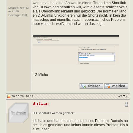
wenn man bei einer Antwort in einem Thread ein Shortlink
von DDownload benutzen will, wird dieser fälschlicherweis
Mitglied seit: M
e als Oboom-link erkannt und geblockt. Die normalen lang
ar 2016
en DD-Links funktionieren nur die Shorts nicht. Ist kein dra
Beiträge:
198
matisches und eigentlich auch nebensächliches Problem,
aber vielleicht weiß jemand woran das liegt.
LG Micha
26.05.26, 20:19
#
2
Top
SirtLan
DD Shortlinks werden geblockt
Ich hatte und habe immer noch dieses Problem. Damals ha
be ich es gemeldet und keiner konnte dieses Problem bis h
eute lösen.