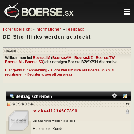
.SX
Forenübersicht
»
Informationen
»
Feedback
DD Shortlinks werden geblockt
Hinweise
Willkommen bei
Boerse.IM
(
Boerse.AM
-
Boerse.KZ
-
Boerse.TW
-
Boerse.AI
-
Boerse.SX
) der richtigen Boerse BZ/SX/SH Alternative
Hier gehts zur Anmeldung - Klicke hier um dich auf Boerse.IM/AM zu
registrieren - Register to see all our areas!
24.05.26, 13:34
#
1
michael1234567890
DD Shortlinks werden geblockt
Hallo in die Runde,