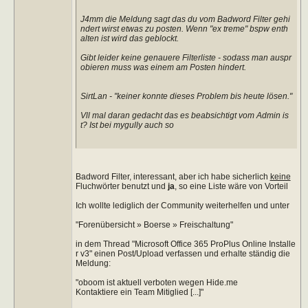
J4mm die Meldung sagt das du vom Badword Filter gehi
ndert wirst etwas zu posten. Wenn "ex treme" bspw enth
alten ist wird das geblockt.
Gibt leider keine genauere Filterliste - sodass man auspr
obieren muss was einem am Posten hindert.
SirtLan - "keiner konnte dieses Problem bis heute lösen."
Vll mal daran gedacht das es beabsichtigt vom Admin is
t? Ist bei mygully auch so
Badword Filter, interessant, aber ich habe sicherlich
keine
Fluchwörter benutzt und
ja
, so eine Liste wäre von Vorteil
Ich wollte lediglich der Community weiterhelfen und unter
"Forenübersicht » Boerse » Freischaltung"
in dem Thread "Microsoft Office 365 ProPlus Online Installe
r v3" einen Post/Upload verfassen und erhalte ständig die
Meldung:
"oboom ist aktuell verboten wegen Hide.me
Kontaktiere ein Team Mitiglied [...]"