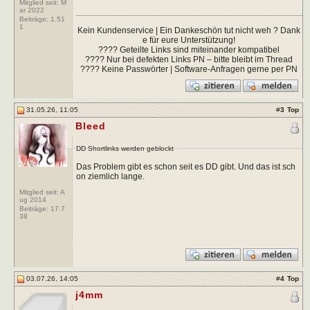
Mitglied seit: M
ar 2022
Beiträge:
1.51
1
Kein Kundenservice | Ein Dankeschön tut nicht weh ? Dank
e für eure Unterstützung!
???? Geteilte Links sind miteinander kompatibel
???? Nur bei defekten Links PN – bitte bleibt im Thread
???? Keine Passwörter | Software-Anfragen gerne per PN
31.05.26, 11:05
#
3
Top
Bleed
DD Shortlinks werden geblockt
Das Problem gibt es schon seit es DD gibt. Und das ist sch
on ziemlich lange.
Mitglied seit: A
ug 2014
Beiträge:
17.7
38
03.07.26, 14:05
#
4
Top
j4mm