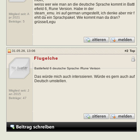
weiss wer wie man an die deutsche Sprache kommt in Battl
efield 6, Rune Version. Habe in der
steam_emu. ini auf german umgestellt, ich denke aber mir f
Mitglied seit: A
ehlt da ein Sprachpaket. Wie kommt man da dran?
pr 2021
grüsse/Legu
Beiträge:
5
31.05.26, 13:06
#
2
Top
Flugelche
Battlefield 6 deutsche Sprache /Rune Verison
Das würde mich auch interssieren. Würde es gern auch auf
Deutsch umstellen.
Mitglied seit: J
an 2015
Beiträge:
47