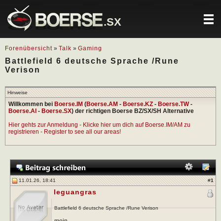
.SX
Forenübersicht
»
Talk
»
Gaming
Battlefield 6 deutsche Sprache /Rune
Verison
Hinweise
Willkommen bei
Boerse.IM
(
Boerse.AM
-
Boerse.KZ
-
Boerse.TW
-
Boerse.AI
-
Boerse.SX
) der richtigen Boerse BZ/SX/SH Alternative
Hier gehts zur Anmeldung - Klicke hier um dich auf Boerse.IM/AM zu
registrieren - Register to see all our areas!
11.01.26, 18:41
#
1
leguangras
Battlefield 6 deutsche Sprache /Rune Verison
moin,