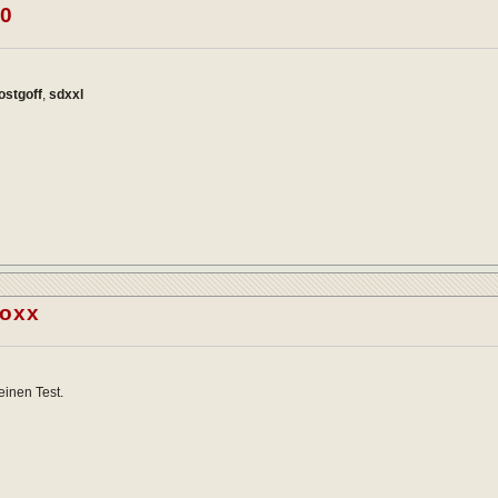
20
ostgoff
,
sdxxl
oxx
inen Test.