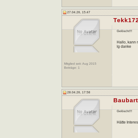
27.04.26, 15:47
Tekk17
Gelöscht!!!
Hallo, kann 
lg danke
Mitglied seit: Aug 2015
Beiträge:
1
28.04.26, 17:58
Baubart
Gelöscht!!!
Hätte Intere