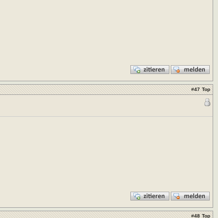
#
47
Top
#
48
Top