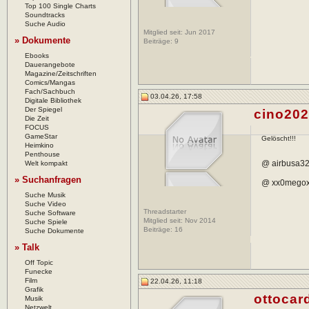
Top 100 Single Charts
Soundtracks
Suche Audio
Mitglied seit: Jun 2017
» Dokumente
Beiträge:
9
Ebooks
Dauerangebote
Magazine/Zeitschriften
Comics/Mangas
Fach/Sachbuch
03.04.26, 17:58
Digitale Bibliothek
Der Spiegel
cino20
Die Zeit
FOCUS
GameStar
Gelöscht!!!
Heimkino
Penthouse
@ airbusa320
Welt kompakt
» Suchanfragen
@ xx0megoxx
Suche Musik
Suche Video
Threadstarter
Suche Software
Mitglied seit: Nov 2014
Suche Spiele
Beiträge:
16
Suche Dokumente
» Talk
Off Topic
Funecke
Film
22.04.26, 11:18
Grafik
ottocar
Musik
Netzwelt