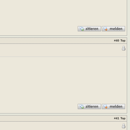
#
40
Top
#
41
Top