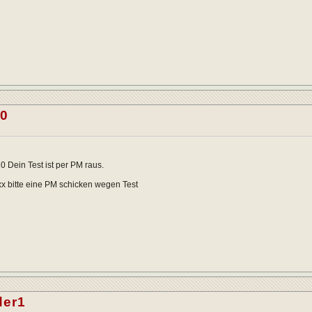
20
 Dein Test ist per PM raus.
 bitte eine PM schicken wegen Test
der1