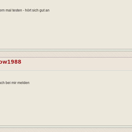
rn mal testen - hört sich gut an
how1988
auch bei mir melden