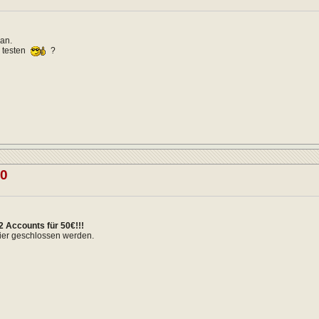
 an.
 testen
?
20
2 Accounts für 50€!!!
ier geschlossen werden.