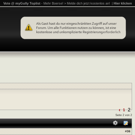
Vote @ myGully Toplist
- Mehr Boerse! > Melde dich jetzt kostenlos an! |
Hier klicken
‹
2
1
Seite 2 von 2
#
36