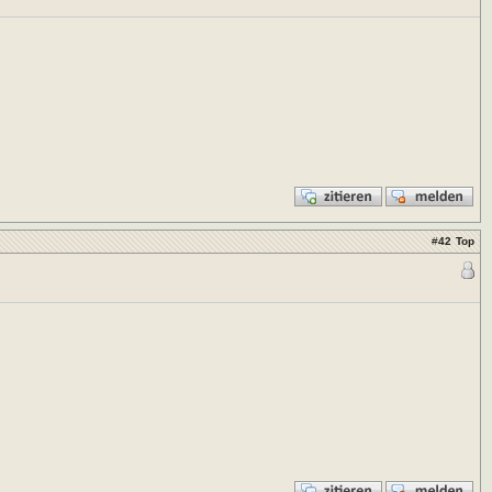
#
42
Top