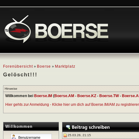
Forenübersicht
»
Boerse
»
Marktplatz
Gelöscht!!!
Hinweise
Willkommen bei
Boerse.IM
(
Boerse.AM
-
Boerse.KZ
-
Boerse.TW
-
Boerse.A
Hier gehts zur Anmeldung - Klicke hier um dich auf Boerse.IM/AM zu registrieren 
Willkommen
25.03.26, 21:15