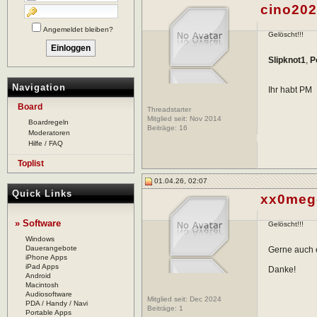
cino20
Angemeldet bleiben?
Gelöscht!!!
Slipknot1
,
P
Navigation
Ihr habt PM
Board
Threadstarter
Mitglied seit: Nov 2014
Boardregeln
Beiträge:
16
Moderatoren
Hilfe / FAQ
Toplist
01.04.26, 02:07
Quick Links
xx0meg
» Software
Gelöscht!!!
Windows
Dauerangebote
Gerne auch e
iPhone Apps
iPad Apps
Danke!
Android
Macintosh
Audiosoftware
Mitglied seit: Dec 2024
PDA / Handy / Navi
Beiträge:
1
Portable Apps