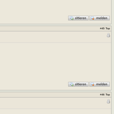
#
45
Top
#
46
Top