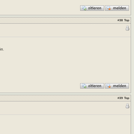
#
38
Top
ön.
#
39
Top