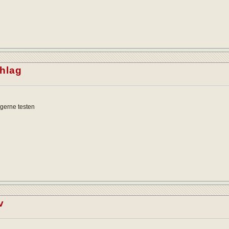
hlag
gerne testen
v