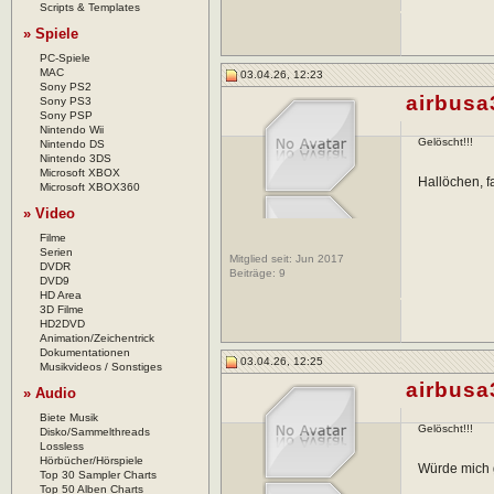
Scripts & Templates
» Spiele
PC-Spiele
MAC
03.04.26, 12:23
Sony PS2
airbusa
Sony PS3
Sony PSP
Nintendo Wii
Gelöscht!!!
Nintendo DS
Nintendo 3DS
Microsoft XBOX
Hallöchen, f
Microsoft XBOX360
» Video
Filme
Serien
Mitglied seit: Jun 2017
DVDR
Beiträge:
9
DVD9
HD Area
3D Filme
HD2DVD
Animation/Zeichentrick
Dokumentationen
03.04.26, 12:25
Musikvideos / Sonstiges
airbusa
» Audio
Biete Musik
Gelöscht!!!
Disko/Sammelthreads
Lossless
Hörbücher/Hörspiele
Würde mich 
Top 30 Sampler Charts
Top 50 Alben Charts