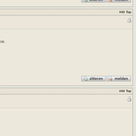
#
43
Top
ce.
#
44
Top