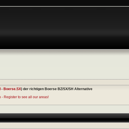
I
-
Boerse.SX
) der richtigen Boerse BZ/SX/SH Alternative
- Register to see all our areas!