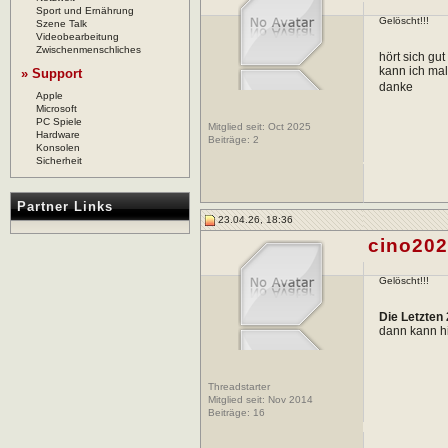
Sport und Ernährung
Gelöscht!!!
Szene Talk
Videobearbeitung
Zwischenmenschliches
hört sich gut
kann ich mal
» Support
danke
Apple
Microsoft
PC Spiele
Mitglied seit: Oct 2025
Hardware
Beiträge:
2
Konsolen
Sicherheit
Partner Links
23.04.26, 18:36
cino20
Gelöscht!!!
Die Letzten 
dann kann h
Threadstarter
Mitglied seit: Nov 2014
Beiträge:
16