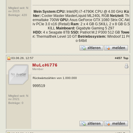
Mitglied seit: N
Mein System:
CPU:
Intel(R) i7-4790K CPU @ 4.00 GHz
Kü
ov 2015
Beiträge:
420
hler:
Cooler Master MasterLiquid ML240L RGB
Netzteil:
Th
ermaltake 700W
GPU:
Asus GeForce GTX 1080 Strix OC Akt
iv PCIe 3.0 x16 (Retail)
Ram
: 2 x 4 GB G.SKILL 2 x 8 GB G.S
KILL
Mainboard:
Gigabyte Gaming 5 Z97
HDD:
4 x Seagate 8TB
SSD:
Patriot M.2 P300 512 GB
Towe
r:
Thermalthek Level 10 GT
Betriebssystem:
Windoof 11 Pr
o 64bit
03.06.26, 12:57
#
457
Top
MuLcHi776
Member
Rückwärtszählen von 1.000.000
999519
Mitglied seit: N
ov 2021
Beiträge:
0