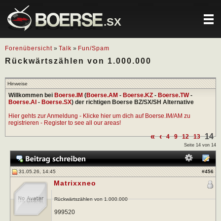
.SX
Forenübersicht
»
Talk
»
Fun/Spam
Rückwärtszählen von 1.000.000
Hinweise
Willkommen bei
Boerse.IM
(
Boerse.AM
-
Boerse.KZ
-
Boerse.TW
-
Boerse.AI
-
Boerse.SX
) der richtigen Boerse BZ/SX/SH Alternative
Hier gehts zur Anmeldung - Klicke hier um dich auf Boerse.IM/AM zu
registrieren - Register to see all our areas!
«
‹
14
4
9
12
13
Seite 14 von 14
31.05.26, 14:45
#
456
Matrixxneo
Rückwärtszählen von 1.000.000
999520