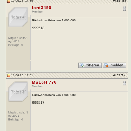
10.06.26, 14:56
#
458
Top
lord3490
Member
Rückwärtszählen von 1.000.000
999518
Mitglied seit: A
ug 2014
Beiträge:
0
16.06.26, 12:51
#
459
Top
MuLcHi776
Member
Rückwärtszählen von 1.000.000
999517
Mitglied seit: N
ov 2021
Beiträge:
0