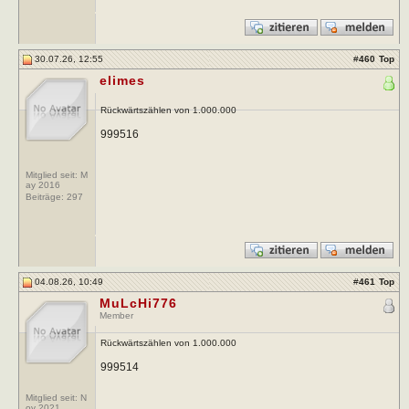
30.07.26, 12:55
#
460
Top
elimes
Rückwärtszählen von 1.000.000
999516
Mitglied seit: M
ay 2016
Beiträge:
297
04.08.26, 10:49
#
461
Top
MuLcHi776
Member
Rückwärtszählen von 1.000.000
999514
Mitglied seit: N
ov 2021