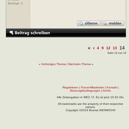
Beiträge:
0
«
‹
14
4
9
12
13
Seite 14 von 14
«
Vorheriges Thema
|
Nächstes Thema
»
Registrieren
|
Forum-Mitarbeiter
|
Kontakt
|
Nutzungsbedingungen
|
Archiv
Alle Zeitangaben in WEZ +2. Es ist jetzt
10:33
Uhr.
All trademarks are the property of their respective
owners.
Copyright ©2019 Boerse.IM/AM/IO/AI