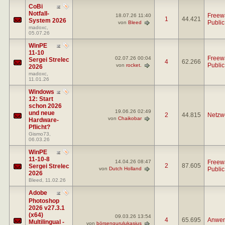
CoBi
Notfall-
Freew
18.07.26
11:40
1
44.421
System 2026
Publi
von
Bleed
madoxc
,
05.07.26
WinPE
11-10
Freew
02.07.26
00:04
Sergei Strelec
4
62.266
Publi
von
rocket.
2026
madoxc
,
11.01.26
Windows
12: Start
schon 2026
19.06.26
02:49
und neue
2
44.815
Netzw
von
Chaikobar
Hardware-
Pflicht?
Gismo73
,
06.03.26
WinPE
11-10-8
14.04.26
08:47
Freew
2
87.605
Sergei Strelec
von
Dutch Holland
Publi
2026
Bleed
, 11.02.26
Adobe
Photoshop
2026 v27.3.1
(x64)
09.03.26
13:54
4
65.695
Anwen
Multilingual -
von
börsengurulukasius