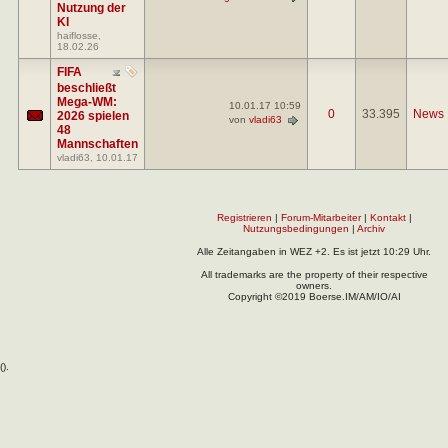
Nutzung der
KI
haiflosse
,
18.02.26
FIFA
beschließt
Mega-WM:
10.01.17
10:59
0
33.395
News
2026 spielen
von
vladi63
48
Mannschaften
vladi63
, 10.01.17
Registrieren
|
Forum-Mitarbeiter
|
Kontakt
|
Nutzungsbedingungen
|
Archiv
Alle Zeitangaben in WEZ +2. Es ist jetzt
10:29
Uhr.
All trademarks are the property of their respective
owners.
Copyright ©2019 Boerse.IM/AM/IO/AI
(
).