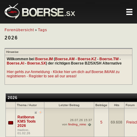
.SX
Forenübersicht
»
Tags
2026
Hinweise
Willkommen bei
Boerse.IM
(
Boerse.AM
-
Boerse.KZ
-
Boerse.TW
-
Boerse.AI
-
Boerse.SX
) der richtigen Boerse BZ/SX/SH Alternative
Hier gehts zur Anmeldung - Klicke hier um dich auf Boerse.IM/AM zu
registrieren - Register to see all our areas!
2026
Thema / Autor
Letzter Beitrag
Beiträge
Hits
Forum
Ratiborus
26.07.26
15:37
KMS Tools
5
69.608
Freisc
von
finding_nimo
2026
madoxc
,
01.02.26