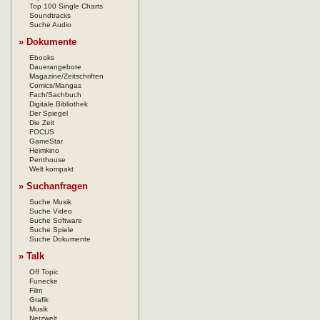
Top 100 Single Charts
Soundtracks
Suche Audio
» Dokumente
Ebooks
Dauerangebote
Magazine/Zeitschriften
Comics/Mangas
Fach/Sachbuch
Digitale Bibliothek
Der Spiegel
Die Zeit
FOCUS
GameStar
Heimkino
Penthouse
Welt kompakt
» Suchanfragen
Suche Musik
Suche Video
Suche Software
Suche Spiele
Suche Dokumente
» Talk
Off Topic
Funecke
Film
Grafik
Musik
Netzwelt