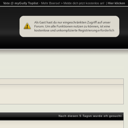
Vote @ myGully Toplist
- Mehr Boerse! > Melde dich jetzt kostenlos an! |
Hier klicken
Nach diesen 5 Tagsn wurde oft gesucht