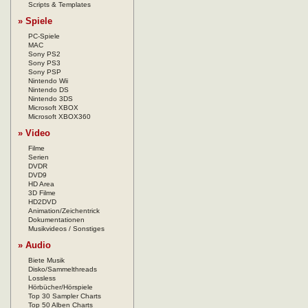
Scripts & Templates
» Spiele
PC-Spiele
MAC
Sony PS2
Sony PS3
Sony PSP
Nintendo Wii
Nintendo DS
Nintendo 3DS
Microsoft XBOX
Microsoft XBOX360
» Video
Filme
Serien
DVDR
DVD9
HD Area
3D Filme
HD2DVD
Animation/Zeichentrick
Dokumentationen
Musikvideos / Sonstiges
» Audio
Biete Musik
Disko/Sammelthreads
Lossless
Hörbücher/Hörspiele
Top 30 Sampler Charts
Top 50 Alben Charts