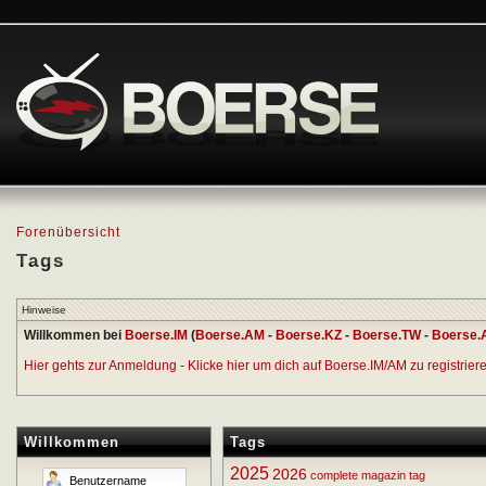
Forenübersicht
Tags
Hinweise
Willkommen bei
Boerse.IM
(
Boerse.AM
-
Boerse.KZ
-
Boerse.TW
-
Boerse.
Hier gehts zur Anmeldung - Klicke hier um dich auf Boerse.IM/AM zu registrieren
Willkommen
Tags
2025
2026
complete
magazin
tag