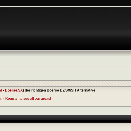
AI
-
Boerse.SX
) der richtigen Boerse BZ/SX/SH Alternative
 - Register to see all our areas!