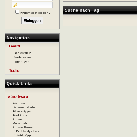
Suche nach Tag
Angemeldet bleiben?
Navigation
Board
Boardregeln
Moderatoren
Hilfe / FAQ
Toplist
Quick Links
» Software
Windows
Dauerangebote
iPhone Apps
iPad Apps
Android
Macintosh
Audiosoftware
PDA / Handy / Navi
Portable Apps