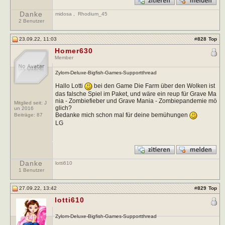
Danke
midosa
,
Rhodium_45
2 Benutzer
23.09.22, 11:03
#
828
Top
Homer630
Member
Zylom-Deluxe-Bigfish-Games-Supportthread
Hallo Lotti
bei den Game Die Farm über den Wolken ist
das falsche Spiel im Paket, und wäre ein reup für Grave Ma
nia - Zombiefieber und Grave Mania - Zombiepandemie mö
Mitglied seit: J
glich?
un 2016
Bedanke mich schon mal für deine bemühungen
Beiträge:
87
LG
Danke
lotti610
1 Benutzer
27.09.22, 13:42
#
829
Top
lotti610
Zylom-Deluxe-Bigfish-Games-Supportthread