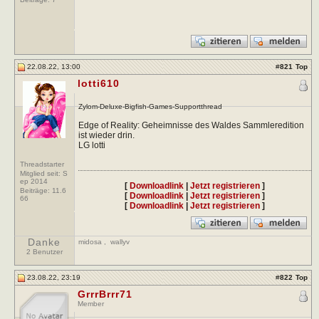
22.08.22, 13:00
#
821
Top
lotti610
Zylom-Deluxe-Bigfish-Games-Supportthread
Edge of Reality: Geheimnisse des Waldes Sammleredition
ist wieder drin.
LG lotti
Threadstarter
Mitglied seit: S
ep 2014
[
Downloadlink
|
Jetzt registrieren
]
Beiträge:
11.6
[
Downloadlink
|
Jetzt registrieren
]
66
[
Downloadlink
|
Jetzt registrieren
]
Danke
midosa
,
wallyv
2 Benutzer
23.08.22, 23:19
#
822
Top
GrrrBrrr71
Member