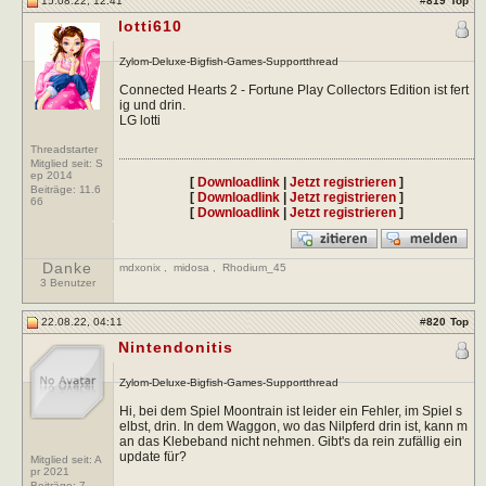
15.08.22, 12:41
#
819
Top
lotti610
Zylom-Deluxe-Bigfish-Games-Supportthread
Connected Hearts 2 - Fortune Play Collectors Edition ist fert
ig und drin.
LG lotti
Threadstarter
Mitglied seit: S
ep 2014
[
Downloadlink
|
Jetzt registrieren
]
Beiträge:
11.6
[
Downloadlink
|
Jetzt registrieren
]
66
[
Downloadlink
|
Jetzt registrieren
]
Danke
mdxonix
,
midosa
,
Rhodium_45
3 Benutzer
22.08.22, 04:11
#
820
Top
Nintendonitis
Zylom-Deluxe-Bigfish-Games-Supportthread
Hi, bei dem Spiel Moontrain ist leider ein Fehler, im Spiel s
elbst, drin. In dem Waggon, wo das Nilpferd drin ist, kann m
an das Klebeband nicht nehmen. Gibt's da rein zufällig ein
update für?
Mitglied seit: A
pr 2021
Beiträge:
7