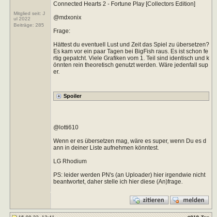
Connected Hearts 2 - Fortune Play [Collectors Edition]
Mitglied seit: J
@mdxonix
ul 2022
Beiträge:
285
Frage:
Hättest du eventuell Lust und Zeit das Spiel zu übersetzen?
Es kam vor ein paar Tagen bei BigFish raus. Es ist schon fe
rtig gepatcht. Viele Grafiken vom 1. Teil sind identisch und k
önnten rein theoretisch genutzt werden. Wäre jedenfall sup
er.
@lotti610
Wenn er es übersetzen mag, wäre es super, wenn Du es d
ann in deiner Liste aufnehmen könntest.
LG Rhodium
PS: leider werden PN's (an Uploader) hier irgendwie nicht
beantwortet, daher stelle ich hier diese (An)frage.