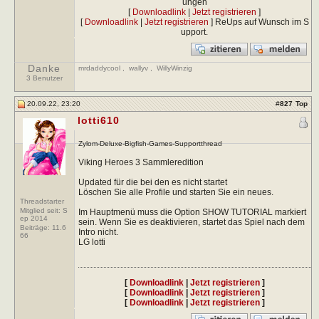
ungen
[
Downloadlink
|
Jetzt registrieren
]
[
Downloadlink
|
Jetzt registrieren
] ReUps auf Wunsch im S
upport.
Danke
mrdaddycool
,
wallyv
,
WillyWinzig
3 Benutzer
20.09.22, 23:20
#
827
Top
lotti610
Zylom-Deluxe-Bigfish-Games-Supportthread
Viking Heroes 3 Sammleredition
Updated für die bei den es nicht startet
Löschen Sie alle Profile und starten Sie ein neues.
Threadstarter
Mitglied seit: S
Im Hauptmenü muss die Option SHOW TUTORIAL markiert
ep 2014
sein. Wenn Sie es deaktivieren, startet das Spiel nach dem
Beiträge:
11.6
Intro nicht.
66
LG lotti
[
Downloadlink
|
Jetzt registrieren
]
[
Downloadlink
|
Jetzt registrieren
]
[
Downloadlink
|
Jetzt registrieren
]