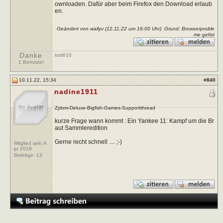
ownloaden. Dafür aber beim Firefox den Download erlaub
en.
Geändert von wallyv (12.11.22 um
16:00
Uhr). Grund: Browserproble
me gefixt
Danke
lotti610
1 Benutzer
10.11.22, 15:34
#
840
nadine1911
Zylom-Deluxe-Bigfish-Games-Supportthread
kurze Frage wann kommt : Ein Yankee 11: Kampf um die Br
aut Sammleredition
Gerne recht schnell .... ;-)
Mitglied seit: A
pr 2018
Beiträge:
13