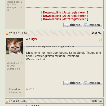
Mitglied seit: S
ep 2014
Beiträge:
11.6
66
[
Downloadlink
|
Jetzt registrieren
]
[
Downloadlink
|
Jetzt registrieren
]
[
Downloadlink
|
Jetzt registrieren
]
07.11.22, 11:16
#
837
Top
wallyv
Zylom-Deluxe-Bigfish-Games-Supportthread
Ich komme nur noch über boerse.kz ins Spiele-Thema und
habe Schwierigkeiten mit dem Download.
Was ist da los?
Mitglied seit: D
ec 2014
Beiträge:
54
Danke
lotti610
1 Benutzer
07.11.22, 13:11
#
838
Top