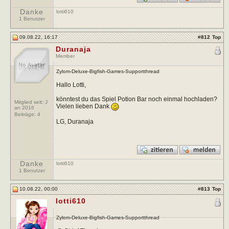
Danke
lotti610
1 Benutzer
09.08.22, 16:17
#
812
Top
Duranaja
Member
Zylom-Deluxe-Bigfish-Games-Supportthread
Hallo Lotti,
könntest du das Spiel Potion Bar noch einmal hochladen?
Mitglied seit: J
Vielen lieben Dank
an 2016
Beiträge:
4
LG, Duranaja
Danke
lotti610
1 Benutzer
10.08.22, 00:00
#
813
Top
lotti610
Zylom-Deluxe-Bigfish-Games-Supportthread