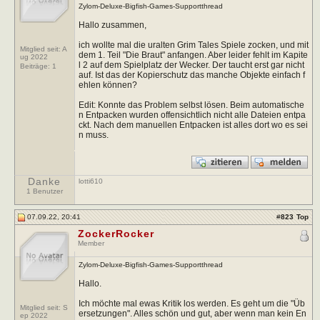
Zylom-Deluxe-Bigfish-Games-Supportthread
Hallo zusammen,
ich wollte mal die uralten Grim Tales Spiele zocken, und mit
Mitglied seit: A
dem 1. Teil "Die Braut" anfangen. Aber leider fehlt im Kapite
ug 2022
l 2 auf dem Spielplatz der Wecker. Der taucht erst gar nicht
Beiträge:
1
auf. Ist das der Kopierschutz das manche Objekte einfach f
ehlen können?
Edit: Konnte das Problem selbst lösen. Beim automatische
n Entpacken wurden offensichtlich nicht alle Dateien entpa
ckt. Nach dem manuellen Entpacken ist alles dort wo es sei
n muss.
Danke
lotti610
1 Benutzer
07.09.22, 20:41
#
823
Top
ZockerRocker
Member
Zylom-Deluxe-Bigfish-Games-Supportthread
Hallo.
Ich möchte mal ewas Kritik los werden. Es geht um die "Üb
Mitglied seit: S
ersetzungen". Alles schön und gut, aber wenn man kein En
ep 2022