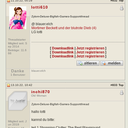
11.10.22, 00:29
#
832
Top
lotti610
Zylom-Deluxe-Bigfish-Games-Supportthread
@ blauer.elch
Mortimer Beckett und der blutrote Dieb (4)
LG lotti
Threadstarter
Mitglied seit: S
ep 2014
[
Downloadlink
|
Jetzt registrieren
]
Beiträge:
11.6
[
Downloadlink
|
Jetzt registrieren
]
66
[
Downloadlink
|
Jetzt registrieren
]
Danke
blauer.elch
1 Benutzer
13.10.22, 10:42
#
833
Top
inchi870
Old Woman
Zylom-Deluxe-Bigfish-Games-Supportthread
hallo lotti
kannst du bitte:
Mitglied seit: J
un 2019
teil 1 Shopping Clutter: The Best Playground