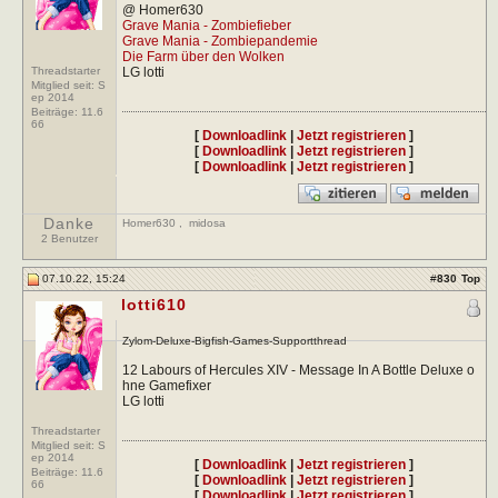
@ Homer630
Grave Mania - Zombiefieber
Grave Mania - Zombiepandemie
Die Farm über den Wolken
Threadstarter
LG lotti
Mitglied seit: S
ep 2014
Beiträge:
11.6
66
[
Downloadlink
|
Jetzt registrieren
]
[
Downloadlink
|
Jetzt registrieren
]
[
Downloadlink
|
Jetzt registrieren
]
Danke
Homer630
,
midosa
2 Benutzer
07.10.22, 15:24
#
830
Top
lotti610
Zylom-Deluxe-Bigfish-Games-Supportthread
12 Labours of Hercules XIV - Message In A Bottle Deluxe o
hne Gamefixer
LG lotti
Threadstarter
Mitglied seit: S
ep 2014
[
Downloadlink
|
Jetzt registrieren
]
Beiträge:
11.6
[
Downloadlink
|
Jetzt registrieren
]
66
[
Downloadlink
|
Jetzt registrieren
]