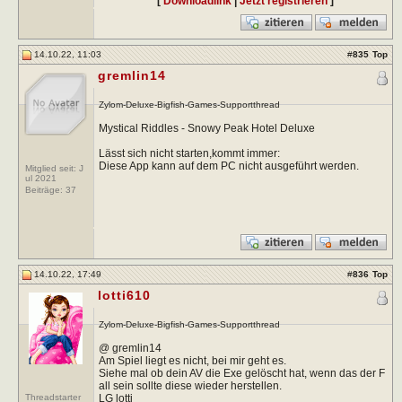
[
Downloadlink
|
Jetzt registrieren
]
14.10.22, 11:03
#
835
Top
gremlin14
Zylom-Deluxe-Bigfish-Games-Supportthread
Mystical Riddles - Snowy Peak Hotel Deluxe
Lässt sich nicht starten,kommt immer:
Diese App kann auf dem PC nicht ausgeführt werden.
Mitglied seit: J
ul 2021
Beiträge:
37
14.10.22, 17:49
#
836
Top
lotti610
Zylom-Deluxe-Bigfish-Games-Supportthread
@ gremlin14
Am Spiel liegt es nicht, bei mir geht es.
Siehe mal ob dein AV die Exe gelöscht hat, wenn das der F
all sein sollte diese wieder herstellen.
Threadstarter
LG lotti