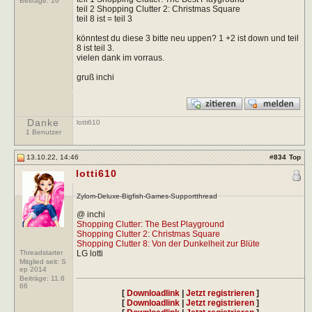
Beiträge:
16
teil 2 Shopping Clutter 2: Christmas Square
teil 8 ist = teil 3
könntest du diese 3 bitte neu uppen? 1 +2 ist down und teil
8 ist teil 3.
vielen dank im vorraus.
gruß inchi
Danke
lotti610
1 Benutzer
13.10.22, 14:46
#
834
Top
lotti610
Zylom-Deluxe-Bigfish-Games-Supportthread
@ inchi
Shopping Clutter: The Best Playground
Shopping Clutter 2: Christmas Square
Shopping Clutter 8: Von der Dunkelheit zur Blüte
Threadstarter
LG lotti
Mitglied seit: S
ep 2014
Beiträge:
11.6
66
[
Downloadlink
|
Jetzt registrieren
]
[
Downloadlink
|
Jetzt registrieren
]