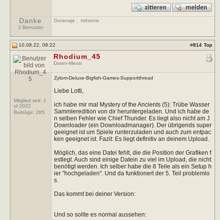
Danke
Duranaja
,
mdxonix
2 Benutzer
10.08.22, 08:22
#
814
Top
Rhodium_45
Daten-Messi
Zylom-Deluxe-Bigfish-Games-Supportthread
Liebe Lotti,
Mitglied seit: J
ich habe mir mal Mystery of the Ancients (5): Trübe Wasser
ul 2022
Sammleredition von dir heruntergeladen. Und ich habe de
Beiträge:
285
n selben Fehler wie Chief Thunder. Es liegt also nicht am J
Downloader (ein Downloadmanager). Der übrigends super
geeignet ist um Spiele runterzuladen und auch zum entpac
ken geeignet ist. Fazit: Es liegt definitiv an deinem Upload.
Möglich, das eine Datei fehlt, die die Position der Grafiken f
estlegt. Auch sind einige Datein zu viel im Upload, die nicht
benötigt werden. Ich selber habe die 8 Teile als ein Setup h
ier "hochgeladen". Und da funktionert der 5. Teil problemlo
s.
Das kommt bei deiner Version:
Und so sollte es normal aussehen: