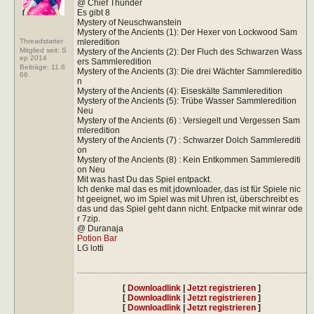
@ Chief Thunder
Es gibt 8
Mystery of Neuschwanstein
Mystery of the Ancients (1): Der Hexer von Lockwood Sam
Threadstarter
mleredition
Mitglied seit: S
Mystery of the Ancients (2): Der Fluch des Schwarzen Wass
ep 2014
ers Sammleredition
Beiträge:
11.6
Mystery of the Ancients (3): Die drei Wächter Sammlereditio
66
n
Mystery of the Ancients (4): Eiseskälte Sammleredition
Mystery of the Ancients (5): Trübe Wasser Sammleredition
Neu
Mystery of the Ancients (6) : Versiegelt und Vergessen Sam
mleredition
Mystery of the Ancients (7) : Schwarzer Dolch Sammlerediti
on
Mystery of the Ancients (8) : Kein Entkommen Sammlerediti
on Neu
Mit was hast Du das Spiel entpackt.
Ich denke mal das es mit jdownloader, das ist für Spiele nic
ht geeignet, wo im Spiel was mit Uhren ist, überschreibt es
das und das Spiel geht dann nicht. Entpacke mit winrar ode
r 7zip.
@ Duranaja
Potion Bar
LG lotti
[
Downloadlink
|
Jetzt registrieren
]
[
Downloadlink
|
Jetzt registrieren
]
[
Downloadlink
|
Jetzt registrieren
]