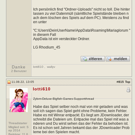
Ich persönlich find "Ordner-Uploads" nicht so toll. Die hinter
lassen zu viel Datenmüll (sämltliche Spielstände bleiben n
ach dem löschen des Spiels auf dem PC). Meistens zu find
en unter
"C:\Users\DeinUserName\AppData\Roaming\Mariaglorum "
in diesem Fall
AppData ist ein versteckter Ordner.
LG Rhodium_45
Danke
lotti610
,
wallyv
2 Benutzer
11.08.22, 13:05
#
815
Top
lotti610
Zylom-Deluxe-Bigfish-Games-Supportthread
Habe das Spiel selber noch mal von mir geladen und was
soll ich sagen das Spiel geht ohne Probleme, kein Fehler.
Habe es mit Winrar entpackt. Es liegt am JDownloader, der
schreibt die Dateien um. Entpacke mal das Spiel mit was a
Threadstarter
nderen und Du wirst sehen das der Fehler da behoben ist.
Mitglied seit: S
Es ist schon seit Jahren bekamt das der JDownloader Prob
ep 2014
leme bei den Spielen macht.
Beiträge:
11.6