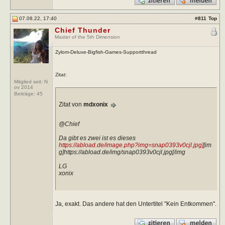
07.08.22, 17:40
#
811
Top
Chief Thunder
Master of the 5th Dimension
Zylom-Deluxe-Bigfish-Games-Supportthread
Zitat:
Mitglied seit: N
ov 2014
Beiträge:
45
Zitat von
mdxonix
@Chief
Da gibt es zwei ist es dieses
https://abload.de/image.php?img=snap0393v0cjl.jpg]
[im
g]https://abload.de/img/snap0393v0cjl.jpg[/img
LG
xonix
Ja, exakt. Das andere hat den Untertitel "Kein Entkommen".