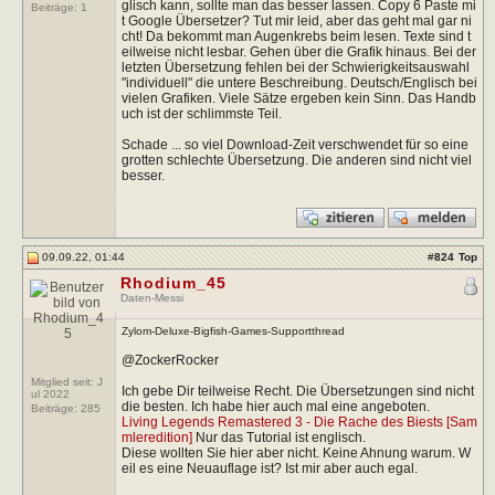
glisch kann, sollte man das besser lassen. Copy 6 Paste mi
Beiträge:
1
t Google Übersetzer? Tut mir leid, aber das geht mal gar ni
cht! Da bekommt man Augenkrebs beim lesen. Texte sind t
eilweise nicht lesbar. Gehen über die Grafik hinaus. Bei der
letzten Übersetzung fehlen bei der Schwierigkeitsauswahl
"individuell" die untere Beschreibung. Deutsch/Englisch bei
vielen Grafiken. Viele Sätze ergeben kein Sinn. Das Handb
uch ist der schlimmste Teil.
Schade ... so viel Download-Zeit verschwendet für so eine
grotten schlechte Übersetzung. Die anderen sind nicht viel
besser.
09.09.22, 01:44
#
824
Top
Rhodium_45
Daten-Messi
Zylom-Deluxe-Bigfish-Games-Supportthread
@ZockerRocker
Mitglied seit: J
Ich gebe Dir teilweise Recht. Die Übersetzungen sind nicht
ul 2022
die besten. Ich habe hier auch mal eine angeboten.
Beiträge:
285
Living Legends Remastered 3 - Die Rache des Biests [Sam
mleredition]
Nur das Tutorial ist englisch.
Diese wollten Sie hier aber nicht. Keine Ahnung warum. W
eil es eine Neuauflage ist? Ist mir aber auch egal.