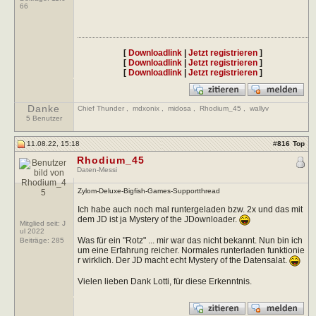
66
[
Downloadlink
|
Jetzt registrieren
]
[
Downloadlink
|
Jetzt registrieren
]
[
Downloadlink
|
Jetzt registrieren
]
Danke
Chief Thunder
,
mdxonix
,
midosa
,
Rhodium_45
,
wallyv
5 Benutzer
11.08.22, 15:18
#
816
Top
Rhodium_45
Daten-Messi
Zylom-Deluxe-Bigfish-Games-Supportthread
Ich habe auch noch mal runtergeladen bzw. 2x und das mit
dem JD ist ja Mystery of the JDownloader.
Mitglied seit: J
ul 2022
Was für ein "Rotz" ... mir war das nicht bekannt. Nun bin ich
Beiträge:
285
um eine Erfahrung reicher. Normales runterladen funktionie
r wirklich. Der JD macht echt Mystery of the Datensalat.
Vielen lieben Dank Lotti, für diese Erkenntnis.