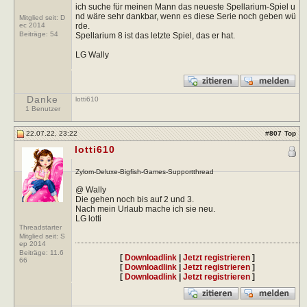
ich suche für meinen Mann das neueste Spellarium-Spiel u
nd wäre sehr dankbar, wenn es diese Serie noch geben wü
Mitglied seit: D
rde.
ec 2014
Beiträge:
54
Spellarium 8 ist das letzte Spiel, das er hat.
LG Wally
Danke
lotti610
1 Benutzer
22.07.22, 23:22
#
807
Top
lotti610
Zylom-Deluxe-Bigfish-Games-Supportthread
@ Wally
Die gehen noch bis auf 2 und 3.
Nach mein Urlaub mache ich sie neu.
LG lotti
Threadstarter
Mitglied seit: S
ep 2014
Beiträge:
11.6
[
Downloadlink
|
Jetzt registrieren
]
66
[
Downloadlink
|
Jetzt registrieren
]
[
Downloadlink
|
Jetzt registrieren
]