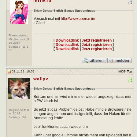
lotti610
Zylom-Deluxe-Bigfish-Games-Supportthread
Versuch mal mit
http://www.boerse.im
LG lotti
Threadstarter
Mitglied seit: S
[
Downloadlink
|
Jetzt registrieren
]
ep 2014
[
Downloadlink
|
Jetzt registrieren
]
Beiträge:
11.6
[
Downloadlink
|
Jetzt registrieren
]
66
08.11.22, 18:09
#
839
Top
wallyv
Zylom-Deluxe-Bigfish-Games-Supportthread
Bei .am und .im wird mir immer wieder angezeigt, dass mei
n PW falsch ist.
So jetzt ist das Problem gelöst. Habe mir die Browsereinste
Mitglied seit: D
llungen angesehen und festgestellt, dass der Haken für die
ec 2014
Beiträge:
54
Anmeldung fehlte.
Jetzt funktioniert auch wieder .im
Kann über google Chrome nichts mehr von uploaded.net d