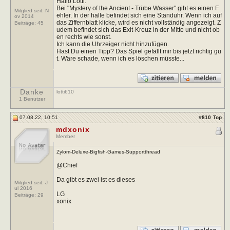
Hallo Lotti.
Bei "Mystery of the Ancient - Trübe Wasser" gibt es einen F
Mitglied seit: N
ehler. In der halle befindet sich eine Standuhr. Wenn ich auf
ov 2014
das Ziffernblatt klicke, wird es nicht vollständig angezeigt. Z
Beiträge:
45
udem befindet sich das Exit-Kreuz in der Mitte und nicht ob
en rechts wie sonst.
Ich kann die Uhrzeiger nicht hinzufügen.
Hast Du einen Tipp? Das Spiel gefällt mir bis jetzt richtig gu
t. Wäre schade, wenn ich es löschen müsste...
Danke
lotti610
1 Benutzer
07.08.22, 10:51
#
810
Top
mdxonix
Member
Zylom-Deluxe-Bigfish-Games-Supportthread
@Chief
Da gibt es zwei ist es dieses
Mitglied seit: J
ul 2016
LG
Beiträge:
29
xonix