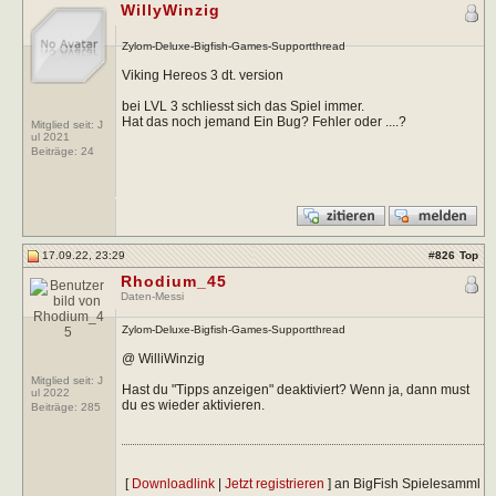
WillyWinzig
Zylom-Deluxe-Bigfish-Games-Supportthread
Viking Hereos 3 dt. version
bei LVL 3 schliesst sich das Spiel immer.
Hat das noch jemand Ein Bug? Fehler oder ....?
Mitglied seit: J
ul 2021
Beiträge:
24
17.09.22, 23:29
#
826
Top
Rhodium_45
Daten-Messi
Zylom-Deluxe-Bigfish-Games-Supportthread
@ WilliWinzig
Mitglied seit: J
Hast du "Tipps anzeigen" deaktiviert? Wenn ja, dann must
ul 2022
du es wieder aktivieren.
Beiträge:
285
[
Downloadlink
|
Jetzt registrieren
] an BigFish Spielesamml