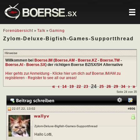
.SX
Forenübersicht
»
Talk
»
Gaming
Zylom-Deluxe-Bigfish-Games-Supportthread
Hinweise
Willkommen bei
Boerse.IM
(
Boerse.AM
-
Boerse.KZ
-
Boerse.TW
-
Boerse.AI
-
Boerse.SX
) der richtigen Boerse BZ/SX/SH Alternative
Hier gehts zur Anmeldung - Klicke hier um dich auf Boerse.IM/AM zu
registrieren - Register to see all our areas!
«
‹
24
›
»
14
19
22
23
25
26
29
34
Seite 24 von 35
22.07.22, 13:02
#
806
wallyv
Zylom-Deluxe-Bigfish-Games-Supportthread
Hallo Lotti,