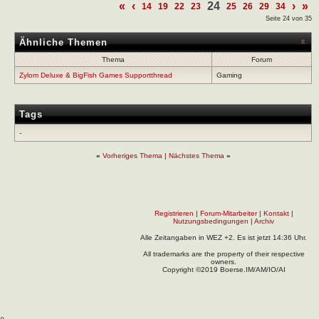
«
‹
24
›
»
14
19
22
23
25
26
29
34
Seite 24 von 35
Ähnliche Themen
Thema
Forum
Zylom Deluxe & BigFish Games Supportthread
Gaming
Tags
-
«
Vorheriges Thema
|
Nächstes Thema
»
Registrieren
|
Forum-Mitarbeiter
|
Kontakt
|
Nutzungsbedingungen
|
Archiv
Alle Zeitangaben in WEZ +2. Es ist jetzt
14:36
Uhr.
All trademarks are the property of their respective
owners.
Copyright ©2019 Boerse.IM/AM/IO/AI