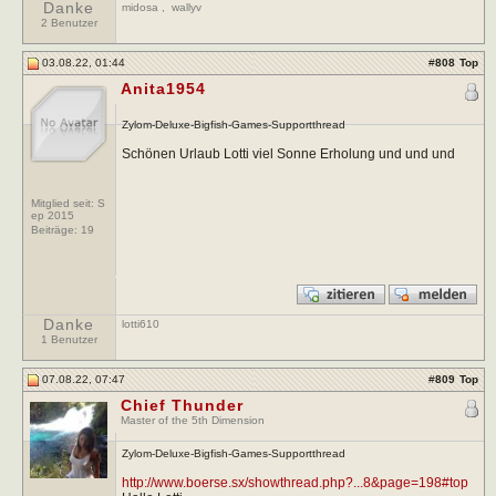
Danke
midosa
,
wallyv
2 Benutzer
03.08.22, 01:44
#
808
Top
Anita1954
Zylom-Deluxe-Bigfish-Games-Supportthread
Schönen Urlaub Lotti viel Sonne Erholung und und und
Mitglied seit: S
ep 2015
Beiträge:
19
Danke
lotti610
1 Benutzer
07.08.22, 07:47
#
809
Top
Chief Thunder
Master of the 5th Dimension
Zylom-Deluxe-Bigfish-Games-Supportthread
http://www.boerse.sx/showthread.php?...8&page=198#top