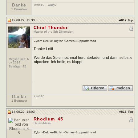
Danke
lotti610
,
wallyv
2 Benutzer
12.08.22, 15:33
#
817
Top
Chief Thunder
Master of the 5th Dimension
Zylom-Deluxe-Bigfish-Games-Supportthread
Danke Lotti.
Werde das Spiel nochmal herunterladen und dann selbst e
Mitglied seit: N
ntpacken. Ich hoffe, es klappt.
ov 2014
Beiträge:
45
Danke
lotti610
1 Benutzer
14.08.22, 18:03
#
818
Top
Rhodium_45
Daten-Messi
Zylom-Deluxe-Bigfish-Games-Supportthread