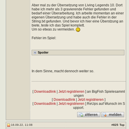
Aber mal zu der Übersetzung von Living Legends 10. Dort
habe ich mehr als 3 gravierende Fehler gefunden und
bedarf einer Überarbeitung. Ich arbeite momentan an einer
eigenen Übersetzung und habe auch die Fehler in der
String.txt gefunden. Und bevor ich hier eine Überstzung an
biete, teste ich das Spiel komplett.
Um so etwas zu vermeiden.
Fehler im Spiel:
In dem Sinne, macht dennoch weiter so.
[
Downloadlink
|
Jetzt registrieren
] an BigFish Spielesamml
ungen
[
Downloadlink
|
Jetzt registrieren
]
[
Downloadlink
|
Jetzt registrieren
] ReUps auf Wunsch im S
upport.
16.09.22, 11:08
#
825
Top