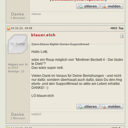
Danke
midosa
1 Benutzer
10.10.22, 19:36
#
831
Top
blauer.elch
Zylom-Deluxe-Bigfish-Games-Supportthread
Hallo Lotti,
wäre ein Reup möglich von "Mortimer Beckett 4 - Der blutro
te Dieb"?
Mitglied seit: M
Das wäre super nett.
ar 2015
Beiträge:
15
Vielen Dank im Voraus für Deine Bemühungen - und nicht
nur dafür, sondern überhaupt auch dafür, dass Du den Ang
ebots- und den Supportthread so aktiv am Leben erhältst.
DANKE! :-)
LG blauer.elch
Danke
lotti610
1 Benutzer