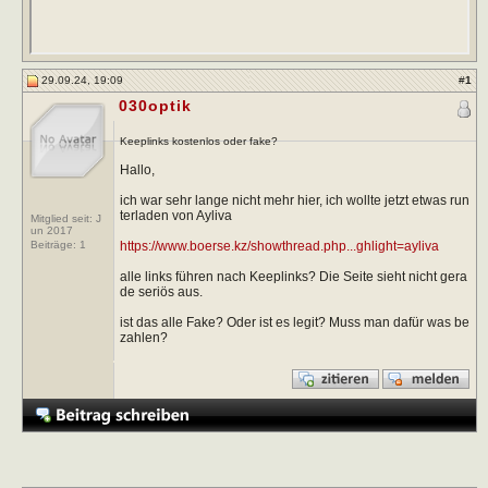
29.09.24, 19:09
#
1
030optik
Keeplinks kostenlos oder fake?
Hallo,
ich war sehr lange nicht mehr hier, ich wollte jetzt etwas run
terladen von Ayliva
Mitglied seit: J
un 2017
https://www.boerse.kz/showthread.php...ghlight=ayliva
Beiträge:
1
alle links führen nach Keeplinks? Die Seite sieht nicht gera
de seriös aus.
ist das alle Fake? Oder ist es legit? Muss man dafür was be
zahlen?