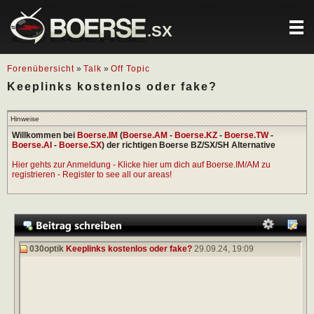
.SX
Forenübersicht
»
Talk
»
Off Topic
Keeplinks kostenlos oder fake?
Hinweise
Willkommen bei
Boerse.IM
(
Boerse.AM
-
Boerse.KZ
-
Boerse.TW
-
Boerse.AI
-
Boerse.SX
) der richtigen Boerse BZ/SX/SH Alternative
Hier gehts zur Anmeldung - Klicke hier um dich auf Boerse.IM/AM zu
registrieren - Register to see all our areas!
030optik
Keeplinks kostenlos oder fake?
29.09.24,
19:09