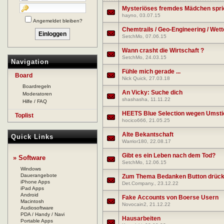
Mysteriöses fremdes Mädchen spri
hayno
, 03.07.15
Angemeldet bleiben?
Chemtrails / Geo-Engineering / Wet
SetchMo
, 07.06.15
Wann crasht die Wirtschaft ?
SetchMo
, 24.03.15
Navigation
Fühle mich gerade ...
Board
Nick Quick
, 27.03.18
Boardregeln
An Vicky: Suche dich
Moderatoren
shashasha
, 11.11.22
Hilfe / FAQ
HEETS Blue Selection wegen Umst
Toplist
hocico666
, 21.05.25
Alte Bekantschaft
Quick Links
Warrior180
, 22.08.17
Gibt es ein Leben nach dem Tod?
» Software
SetchMo
, 12.06.15
Windows
Dauerangebote
Zum Thema Bedanken Button drück
iPhone Apps
Det.Company.
, 23.12.22
iPad Apps
Android
Fake Accounts von Boerse Usern
Macintosh
Novocain2
, 21.12.22
Audiosoftware
PDA / Handy / Navi
Hausarbeiten
Portable Apps