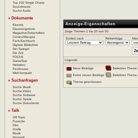
Top 100 Single Charts
Soundtracks
Suche Audio
» Dokumente
Anzeige-Eigenschaften
Ebooks
Dauerangebote
Zeige Themen 1 bis 20 von 50
Magazine/Zeitschriften
Comics/Mangas
Sortiert nach
Reihenfolge
Alte
Fach/Sachbuch
Digitale Bibliothek
Der Spiegel
Die Zeit
FOCUS
Legende
GameStar
Heimkino
Neue Beiträge
Beliebtes Thema 
Penthouse
Welt kompakt
Keine neuen Beiträge
Beliebtes Thema 
» Suchanfragen
Thema geschlossen
Suche Musik
Suche Video
Suche Software
Suche Spiele
Suche Dokumente
» Talk
Off Topic
Funecke
Film
Grafik
Musik
Netzwelt