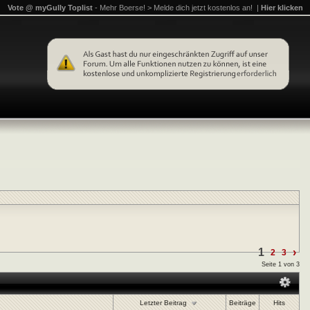
Vote @ myGully Toplist
- Mehr Boerse! > Melde dich jetzt kostenlos an! |
Hier klicken
1
›
2
3
Seite 1 von 3
Letzter Beitrag
Beiträge
Hits