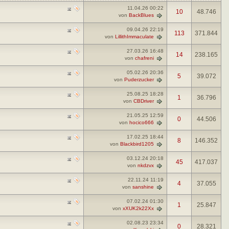
11.04.26
00:22
10
48.746
von
BackBlues
09.04.26
22:19
113
371.844
von
LillithImmaculate
27.03.26
16:48
14
238.165
von
chafreni
05.02.26
20:36
5
39.072
von
Puderzucker
25.08.25
18:28
1
36.796
von
CBDriver
21.05.25
12:59
0
44.506
von
hocico666
17.02.25
18:44
8
146.352
von
Blackbird1205
03.12.24
20:18
45
417.037
von
nkdzvx
22.11.24
11:19
4
37.055
von
sanshine
07.02.24
01:30
1
25.847
von
xXUK2k22Xx
02.08.23
23:34
0
28.321