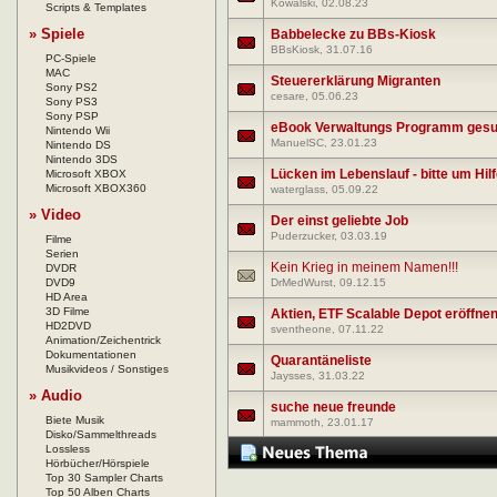
Kowalski
, 02.08.23
Scripts & Templates
» Spiele
Babbelecke zu BBs-Kiosk
BBsKiosk
, 31.07.16
PC-Spiele
MAC
Steuererklärung Migranten
Sony PS2
cesare
, 05.06.23
Sony PS3
Sony PSP
eBook Verwaltungs Programm gesu
Nintendo Wii
ManuelSC
, 23.01.23
Nintendo DS
Nintendo 3DS
Lücken im Lebenslauf - bitte um Hil
Microsoft XBOX
Microsoft XBOX360
waterglass
, 05.09.22
» Video
Der einst geliebte Job
Puderzucker
, 03.03.19
Filme
Serien
Kein Krieg in meinem Namen!!!
DVDR
DVD9
DrMedWurst
, 09.12.15
HD Area
3D Filme
Aktien, ETF Scalable Depot eröffne
HD2DVD
sventheone
, 07.11.22
Animation/Zeichentrick
Dokumentationen
Quarantäneliste
Musikvideos / Sonstiges
Jaysses
, 31.03.22
» Audio
suche neue freunde
Biete Musik
mammoth
, 23.01.17
Disko/Sammelthreads
Lossless
Hörbücher/Hörspiele
Top 30 Sampler Charts
Top 50 Alben Charts