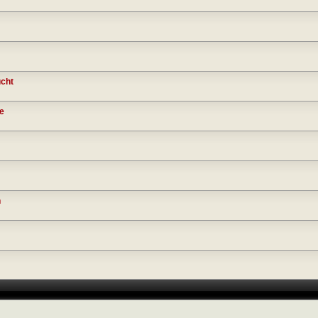
cht
fe
n