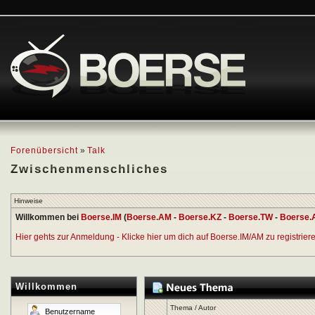
Forenübersicht
»
Talk
Zwischenmenschliches
Hinweise
Willkommen bei
Boerse.IM
(
Boerse.AM
-
Boerse.KZ
-
Boerse.TW
-
Boerse.
Hier gehts zur Anmeldung - Klicke hier um dich auf Boerse.IM/AM zu registrieren
Willkommen
Thema
/
Autor