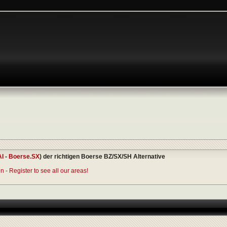
AI
-
Boerse.SX
) der richtigen Boerse BZ/SX/SH Alternative
 - Register to see all our areas!