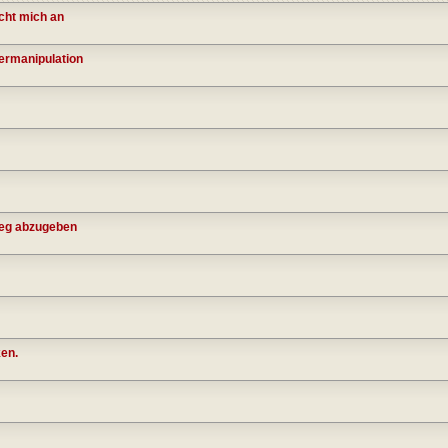
cht mich an
termanipulation
ieg abzugeben
en.