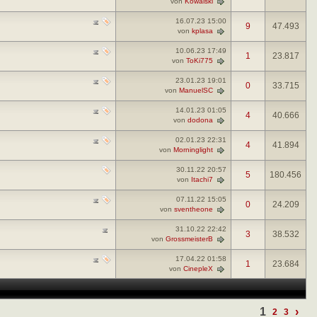
von
Kowalski
16.07.23
15:00
9
47.493
von
kplasa
10.06.23
17:49
1
23.817
von
ToKi775
23.01.23
19:01
0
33.715
von
ManuelSC
14.01.23
01:05
4
40.666
von
dodona
02.01.23
22:31
4
41.894
von
Morninglight
30.11.22
20:57
5
180.456
von
Itachi7
07.11.22
15:05
0
24.209
von
sventheone
31.10.22
22:42
3
38.532
von
GrossmeisterB
17.04.22
01:58
1
23.684
von
CinepleX
1
›
2
3