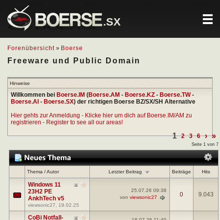
.SX
Forenübersicht
»
Boerse
Freeware und Public Domain
Hinweise
Willkommen bei
Boerse.IM
(
Boerse.AM
-
Boerse.KZ
-
Boerse.TW
-
Boerse.AI
-
Boerse.SX
) der richtigen Boerse BZ/SX/SH Alternative
Hier gehts zur Anmeldung - Klicke hier um dich auf Boerse.IM/AM zu
registrieren - Register to see all our areas!
1
›
»
2
3
6
Seite 1 von 7
Letzter Beitrag
Thema
/
Autor
Beiträge
Hits
Windows 11
25.07.26
09:38
23H2 PE
0
9.043
von
viewsonic27
AnkhTech v5
viewsonic27
, 19.02.25
CoBi Notfall-
18.07.26
11:40