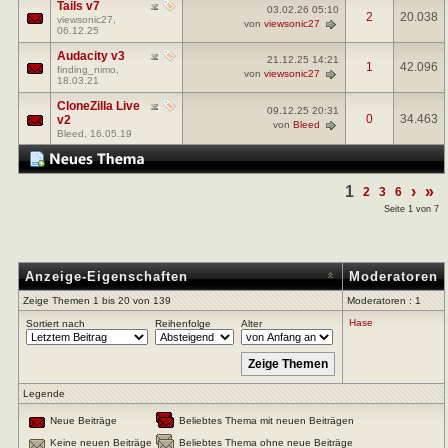
Tails v7
03.02.26
05:10
2
20.038
viewsonic27
,
von
viewsonic27
06.12.25
Audacity v3
21.12.25
14:21
1
42.096
finding_nimo
,
von
viewsonic27
18.03.21
CloneZilla Live
09.12.25
20:31
0
34.463
v2
von
Bleed
Bleed
, 16.05.19
1
›
»
2
3
6
Seite 1 von 7
Anzeige-Eigenschaften
Moderatoren
Zeige Themen 1 bis 20 von 139
Moderatoren : 1
Hase
Sortiert nach
Reihenfolge
Alter
Legende
Neue Beiträge
Beliebtes Thema mit neuen Beiträgen
Keine neuen Beiträge
Beliebtes Thema ohne neue Beiträge