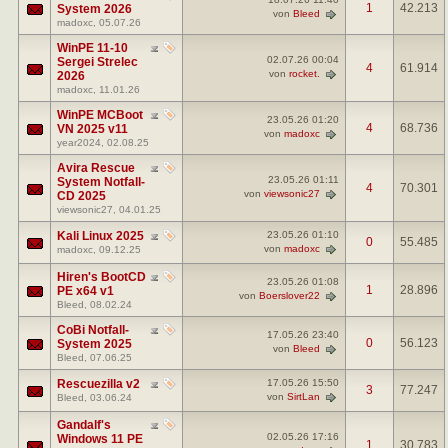
1
42.213
System 2026
von
Bleed
madoxc
, 05.07.26
WinPE 11-10
02.07.26
00:04
Sergei Strelec
4
61.914
von
rocket.
2026
madoxc
, 11.01.26
WinPE MCBoot
23.05.26
01:20
4
68.736
VN 2025 v11
von
madoxc
year2024
, 02.08.25
Avira Rescue
23.05.26
01:11
System Notfall-
4
70.301
von
viewsonic27
CD 2025
viewsonic27
, 04.01.25
Kali Linux 2025
23.05.26
01:10
0
55.485
von
madoxc
madoxc
, 09.12.25
Hiren's BootCD
23.05.26
01:08
1
28.896
PE x64 v1
von
Boerslover22
Bleed
, 08.02.24
CoBi Notfall-
17.05.26
23:40
0
56.123
System 2025
von
Bleed
Bleed
, 07.06.25
Rescuezilla v2
17.05.26
15:50
3
77.247
von
SirtLan
Bleed
, 03.06.24
Gandalf's
02.05.26
17:16
Windows 11 PE
1
30.783