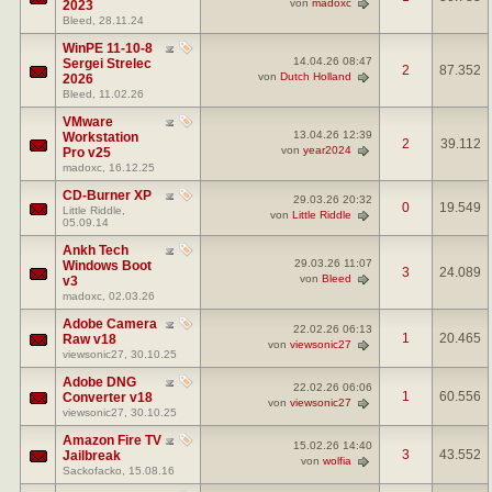
von
madoxc
2023
Bleed
, 28.11.24
WinPE 11-10-8
14.04.26
08:47
Sergei Strelec
2
87.352
von
Dutch Holland
2026
Bleed
, 11.02.26
VMware
13.04.26
12:39
Workstation
2
39.112
von
year2024
Pro v25
madoxc
, 16.12.25
CD-Burner XP
29.03.26
20:32
0
19.549
Little Riddle
,
von
Little Riddle
05.09.14
Ankh Tech
29.03.26
11:07
Windows Boot
3
24.089
von
Bleed
v3
madoxc
, 02.03.26
Adobe Camera
22.02.26
06:13
1
20.465
Raw v18
von
viewsonic27
viewsonic27
, 30.10.25
Adobe DNG
22.02.26
06:06
1
60.556
Converter v18
von
viewsonic27
viewsonic27
, 30.10.25
Amazon Fire TV
15.02.26
14:40
3
43.552
Jailbreak
von
wolfia
Sackofacko
, 15.08.16