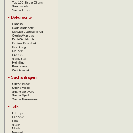
Top 100 Single Charts
Soundtracks
Suche Audio
» Dokumente
Ebooks
Dauerangebote
Magazine/Zeitschriften
Comics/Mangas
Fach/Sachbuch
Digitale Bibliothek
Der Spiegel
Die Zeit
FOCUS
GameStar
Heimkino
Penthouse
Welt kompakt
» Suchanfragen
Suche Musik
Suche Video
Suche Software
Suche Spiele
Suche Dokumente
» Talk
Off Topic
Funecke
Film
Grafik
Musik
Netzwelt