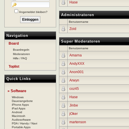
Hase
Angemeldet bleiben?
Administratoren
Benutzername
Zoid
Navigation
Super Moderatoren
Board
Benutzername
Boardregeln
Moderatoren
Amarna
Hilfe / FAQ
AndyXXX
Toplist
Anon001
Quick Links
Arwyn
coz45
» Software
Hase
Windows
Dauerangebote
iPhone Apps
Jinbe
iPad Apps
Android
jOker
Macintosh
Audiosoftware
martenson
PDA / Handy / Navi
Portable Apps