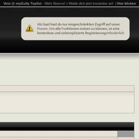
Vote @ myGully Toplist
- Mehr Boerse! > Melde dich jetzt kostenlos an! |
Hier klicken