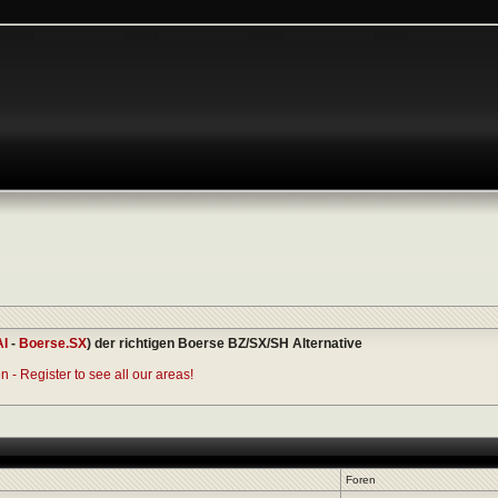
AI
-
Boerse.SX
) der richtigen Boerse BZ/SX/SH Alternative
 - Register to see all our areas!
Foren