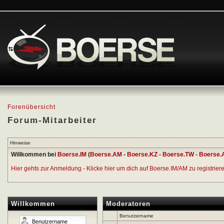
Forenübersicht
Forum-Mitarbeiter
Hinweise
Willkommen bei
Boerse.IM
(
Boerse.AM
-
Boerse.KZ
-
Boerse.TW
-
Boerse.
Hier gehts zur Anmeldung - Klicke hier um dich auf Boerse.IM/AM zu registrieren
Willkommen
Moderatoren
Benutzername