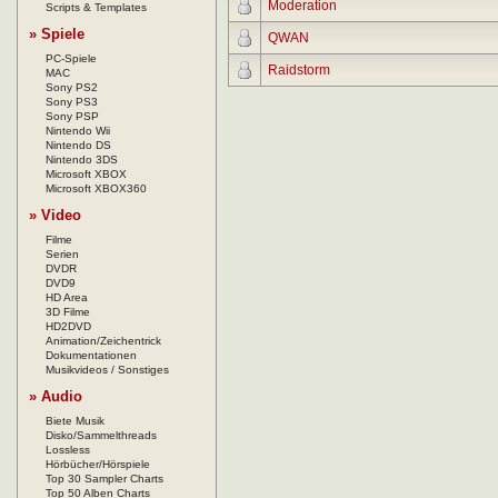
Moderation
Scripts & Templates
» Spiele
QWAN
PC-Spiele
Raidstorm
MAC
Sony PS2
Sony PS3
Sony PSP
Nintendo Wii
Nintendo DS
Nintendo 3DS
Microsoft XBOX
Microsoft XBOX360
» Video
Filme
Serien
DVDR
DVD9
HD Area
3D Filme
HD2DVD
Animation/Zeichentrick
Dokumentationen
Musikvideos / Sonstiges
» Audio
Biete Musik
Disko/Sammelthreads
Lossless
Hörbücher/Hörspiele
Top 30 Sampler Charts
Top 50 Alben Charts