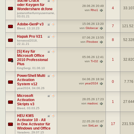
Suche Crack
oder Keygen für
28.06.26
20:49
4
33.10
Wondershare dr.fone
von
Rho1
justanotherfunnyusername
,
03.01.21
Adobe-GenP v3
15.06.26
13:20
7
121.52
von
Globecar
Bleed
, 13.10.23
Hapak Pro V21
07.06.26
13:55
8
52.32
kenwood2018
,
von
Pinobee
22.11.21
[S] Key für
Microsoft Office
05.06.26
12:41
1
32.82
2010 Professional
von
Ti-O2
Plus
KingSergi
, 01.06.10
PowerShell Multi
04.06.26
18:34
Activation
0
7.776
von
year2024
System v12
year2024
, 04.06.26
Microsoft
28.05.26
17:23
Activation
1
27.64
von
madoxc
Skripts v3
Bleed
, 03.03.25
HEU KMS
Activator 10 - All
22.05.26
02:47
17
231.53
in One Activator für
von
SirtLan
Windows und Office
Varadero
, 29.07.15