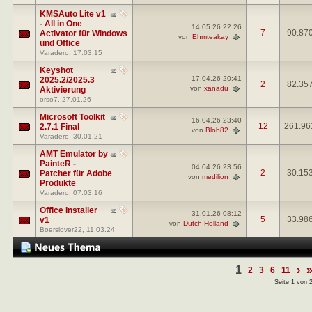
KMSAuto Lite v1
- All in One
14.05.26
22:26
7
90.87
Activator für Windows
von
Ehmteakay
und Office
Varadero
, 17.03.15
Keyshot
17.04.26
20:41
2025.2/2025.3
2
82.35
von
xanadu
Aktivierung
orso7
, 27.01.26
Microsoft Toolkit
16.04.26
23:40
12
261.96
2.7.1 Final
von
Blob82
Varadero
, 30.01.21
AMT Emulator by
PainteR -
04.04.26
23:56
2
30.15
Patcher für Adobe
von
medilion
Produkte
Varadero
, 07.03.16
Office Installer
31.01.26
08:12
5
33.98
v1
von
Dutch Holland
Boerslover22
, 11.03.24
1
›
2
3
6
11
Seite 1 von 