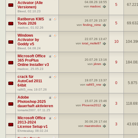
04.08.26
18:55
Activator (Alle
5
67.22
von
madoxc
Versionen)
Bleed
, 02.10.23
Ratiborus KMS
26.07.26
15:37
5
69.63
Tools 2026
von
finding_nimo
madoxc
, 01.02.26
Windows
22.07.26
13:47
Activator by
10
104.39
von
total_molle87
Goddy v5
Bleed
, 04.08.24
Microsoft Office
20.07.26
13:16
365 ProPlus
9
184.08
von
j4mm
Online Installer v3
madoxc
, 25.05.23
crack für
19.07.26
13:37
AutoCad 2011
0
5.875
von
ralf45_nrw
64bit
ralf45_nrw
, 19.07.26
Adobe
15.07.26
15:46
Photoshop 2025
3
118.69
von
Phoenix2012
dauerhaft aktivieren
tomarte2007
, 07.11.25
Microsoft Office
30.06.26
17:44
2013-2024
3
43.69
von
maestrodos
License Setup v1
Ehmteakay
, 08.02.24