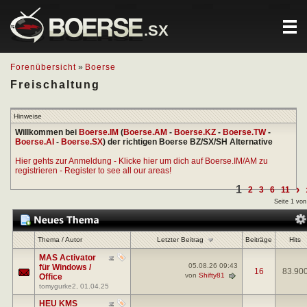
.SX
Forenübersicht
»
Boerse
Freischaltung
Hinweise
Willkommen bei
Boerse.IM
(
Boerse.AM
-
Boerse.KZ
-
Boerse.TW
-
Boerse.AI
-
Boerse.SX
) der richtigen Boerse BZ/SX/SH Alternative
Hier gehts zur Anmeldung - Klicke hier um dich auf Boerse.IM/AM zu
registrieren - Register to see all our areas!
1
›
2
3
6
11
Seite 1 von
Letzter Beitrag
Thema
/
Autor
Beiträge
Hits
MAS Activator
05.08.26
09:43
für Windows /
16
83.90
von
Shifty81
Office
tomygurke2
, 01.04.25
HEU KMS