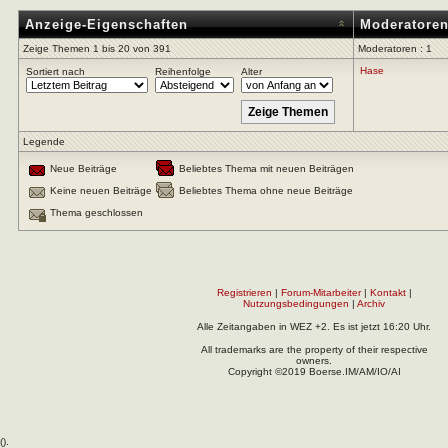
Anzeige-Eigenschaften
Moderatore
Zeige Themen 1 bis 20 von 391
Moderatoren : 1
Hase
Sortiert nach
Reihenfolge
Alter
Legende
Neue Beiträge
Beliebtes Thema mit neuen Beiträgen
Keine neuen Beiträge
Beliebtes Thema ohne neue Beiträge
Thema geschlossen
Registrieren
|
Forum-Mitarbeiter
|
Kontakt
|
Nutzungsbedingungen
|
Archiv
Alle Zeitangaben in WEZ +2. Es ist jetzt
16:20
Uhr.
All trademarks are the property of their respective
owners.
Copyright ©2019 Boerse.IM/AM/IO/AI
(
).