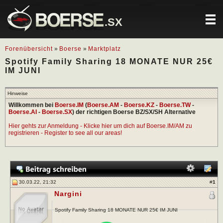
.SX
Forenübersicht
»
Boerse
»
Marktplatz
Spotify Family Sharing 18 MONATE NUR 25€
IM JUNI
Hinweise
Willkommen bei
Boerse.IM
(
Boerse.AM
-
Boerse.KZ
-
Boerse.TW
-
Boerse.AI
-
Boerse.SX
) der richtigen Boerse BZ/SX/SH Alternative
Hier gehts zur Anmeldung - Klicke hier um dich auf Boerse.IM/AM zu
registrieren - Register to see all our areas!
30.03.22, 21:32
#
1
Nargini
Spotify Family Sharing 18 MONATE NUR 25€ IM JUNI