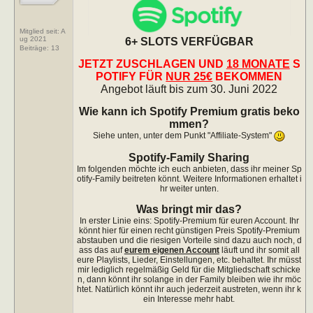
Mitglied seit: A
ug 2021
6+ SLOTS VERFÜGBAR
Beiträge:
13
JETZT ZUSCHLAGEN UND
18 MONATE
S
POTIFY FÜR
NUR 25€
BEKOMMEN
Angebot läuft bis zum 30. Juni 2022
Wie kann ich Spotify Premium gratis beko
mmen?
Siehe unten, unter dem Punkt "Affiliate-System"
Spotify-Family Sharing
Im folgenden möchte ich euch anbieten, dass ihr meiner Sp
otify-Family beitreten könnt. Weitere Informationen erhaltet i
hr weiter unten.
Was bringt mir das?
In erster Linie eins: Spotify-Premium für euren Account. Ihr
könnt hier für einen recht günstigen Preis Spotify-Premium
abstauben und die riesigen Vorteile sind dazu auch noch, d
ass das auf
eurem eigenen Account
läuft und ihr somit all
eure Playlists, Lieder, Einstellungen, etc. behaltet. Ihr müsst
mir lediglich regelmäßig Geld für die Mitgliedschaft schicke
n, dann könnt ihr solange in der Family bleiben wie ihr möc
htet. Natürlich könnt ihr auch jederzeit austreten, wenn ihr k
ein Interesse mehr habt.