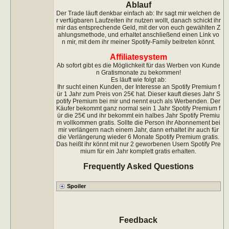
Ablauf
Der Trade läuft denkbar einfach ab: Ihr sagt mir welchen de
r verfügbaren Laufzeiten ihr nutzen wollt, danach schickt ihr
mir das entsprechende Geld, mit der von euch gewählten Z
ahlungsmethode, und erhaltet anschließend einen Link vo
n mir, mit dem ihr meiner Spotify-Family beitreten könnt.
Affiliatesystem
Ab sofort gibt es die Möglichkeit für das Werben von Kunde
n Gratismonate zu bekommen!
Es läuft wie folgt ab:
Ihr sucht einen Kunden, der Interesse an Spotify Premium f
ür 1 Jahr zum Preis von 25€ hat. Dieser kauft dieses Jahr S
potify Premium bei mir und nennt euch als Werbenden. Der
Käufer bekommt ganz normal sein 1 Jahr Spotify Premium f
ür die 25€ und ihr bekommt ein halbes Jahr Spotify Premiu
m vollkommen gratis. Sollte die Person ihr Abonnement bei
mir verlängern nach einem Jahr, dann erhaltet ihr auch für
die Verlängerung wieder 6 Monate Spotify Premium gratis.
Das heißt ihr könnt mit nur 2 geworbenen Usern Spotify Pre
mium für ein Jahr komplett gratis erhalten.
Frequently Asked Questions
Feedback