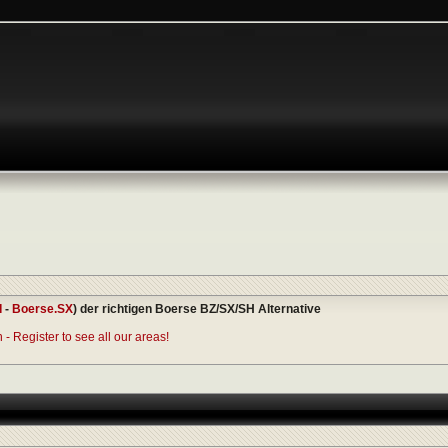
I
-
Boerse.SX
) der richtigen Boerse BZ/SX/SH Alternative
- Register to see all our areas!