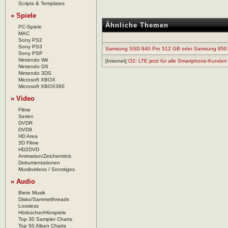
Scripts & Templates
» Spiele
Ähnliche Themen
PC-Spiele
MAC
Sony PS2
Sony PS3
Samsung SSD 840 Pro 512 GB oder Samsung 85
Sony PSP
Nintendo Wii
[Internet]
O2: LTE jetzt für alle Smartphone-Kunden
Nintendo DS
Nintendo 3DS
Microsoft XBOX
Microsoft XBOX360
» Video
Filme
Serien
DVDR
DVD9
HD Area
3D Filme
HD2DVD
Animation/Zeichentrick
Dokumentationen
Musikvideos / Sonstiges
» Audio
Biete Musik
Disko/Sammelthreads
Lossless
Hörbücher/Hörspiele
Top 30 Sampler Charts
Top 50 Alben Charts