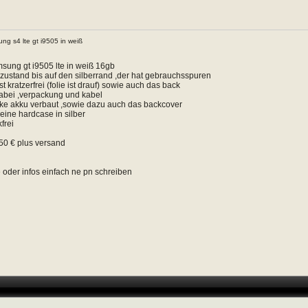
ng s4 lte gt i9505 in weiß
sung gt i9505 lte in weiß 16gb
 zustand bis auf den silberrand ,der hat gebrauchsspuren
st kratzerfrei (folie ist drauf) sowie auch das back
 dabei ,verpackung und kabel
icke akku verbaut ,sowie dazu auch das backcover
 eine hardcase in silber
kfrei
150 € plus versand
e oder infos einfach ne pn schreiben