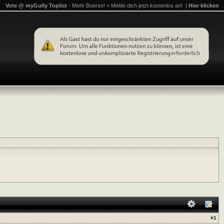
Vote @ myGully Toplist
- Mehr Boerse! > Melde dich jetzt kostenlos an! |
Hier klicken
#
1