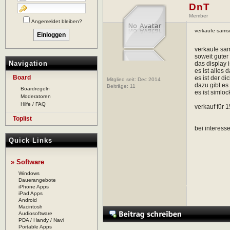
DnT
Member
Angemeldet bleiben?
verkaufe samsu
verkaufe sam
soweit guter
Navigation
das display i
es ist alles
Board
es ist der d
Mitglied seit: Dec 2014
dazu gibt es
Beiträge:
11
Boardregeln
es ist simloc
Moderatoren
Hilfe / FAQ
verkauf für 
Toplist
bei interess
Quick Links
» Software
Windows
Dauerangebote
iPhone Apps
iPad Apps
Android
Macintosh
Audiosoftware
PDA / Handy / Navi
Portable Apps