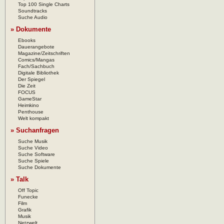
Top 100 Single Charts
Soundtracks
Suche Audio
» Dokumente
Ebooks
Dauerangebote
Magazine/Zeitschriften
Comics/Mangas
Fach/Sachbuch
Digitale Bibliothek
Der Spiegel
Die Zeit
FOCUS
GameStar
Heimkino
Penthouse
Welt kompakt
» Suchanfragen
Suche Musik
Suche Video
Suche Software
Suche Spiele
Suche Dokumente
» Talk
Off Topic
Funecke
Film
Grafik
Musik
Netzwelt