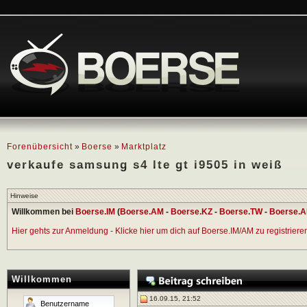
Forenübersicht
»
Boerse
»
Marktplatz
verkaufe samsung s4 lte gt i9505 in weiß
Hinweise
Willkommen bei
Boerse.IM
(
Boerse.AM
-
Boerse.KZ
-
Boerse.TW
-
Boerse.A
Hier gehts zur Anmeldung - Klicke hier um dich auf Boerse.IM/AM zu registrieren 
Willkommen
16.09.15, 21:52