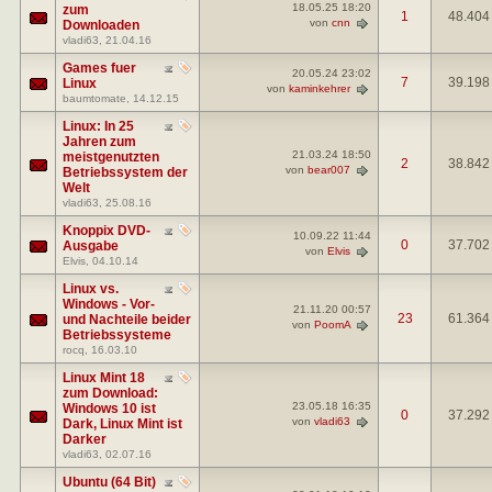
18.05.25
18:20
zum
1
48.404
von
cnn
Downloaden
vladi63
, 21.04.16
Games fuer
20.05.24
23:02
7
39.198
Linux
von
kaminkehrer
baumtomate
, 14.12.15
Linux: In 25
Jahren zum
21.03.24
18:50
meistgenutzten
2
38.842
von
bear007
Betriebssystem der
Welt
vladi63
, 25.08.16
Knoppix DVD-
10.09.22
11:44
0
37.702
Ausgabe
von
Elvis
Elvis
, 04.10.14
Linux vs.
Windows - Vor-
21.11.20
00:57
23
61.364
und Nachteile beider
von
PoomA
Betriebssysteme
rocq
, 16.03.10
Linux Mint 18
zum Download:
23.05.18
16:35
Windows 10 ist
0
37.292
von
vladi63
Dark, Linux Mint ist
Darker
vladi63
, 02.07.16
Ubuntu (64 Bit)