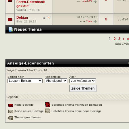
von
vladi63
Foren-Datenbank
geklaut
vladi63
, 22.02.16
Debian
20.12.15
09:15
0
33.494
von
Elvis
Elvis
, 21.10.14
1
›
2
3
Seite 1 von
Anzeige-Eigenschaften
Zeige Themen 1 bis 20 von 61
Sortiert nach
Reihenfolge
Alter
Legende
Neue Beiträge
Beliebtes Thema mit neuen Beiträgen
Keine neuen Beiträge
Beliebtes Thema ohne neue Beiträge
Thema geschlossen