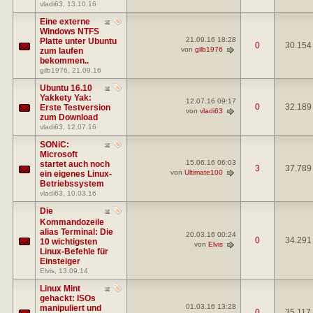
vladi63
, 13.10.16
Eine externe
Windows NTFS
21.09.16
18:28
Platte unter Ubuntu
0
30.154
von
gilb1976
zum laufen
bekommen..
gilb1976
, 21.09.16
Ubuntu 16.10
Yakkety Yak:
12.07.16
09:17
0
32.189
Erste Testversion
von
vladi63
zum Download
vladi63
, 12.07.16
SONiC:
Microsoft
15.06.16
06:03
startet auch noch
3
37.789
von
Ultimate100
ein eigenes Linux-
Betriebssystem
vladi63
, 10.03.16
Die
Kommandozeile
alias Terminal: Die
20.03.16
00:24
0
34.291
10 wichtigsten
von
Elvis
Linux-Befehle für
Einsteiger
Elvis
, 13.09.14
Linux Mint
gehackt: ISOs
01.03.16
13:28
manipuliert und
0
35.117