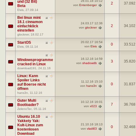
28.01.18
10:12
und (32 Bit)
2
37.092
von
Entenberger
Beta
Elvis
, 27.09.14
Bei linux mint
18.1 cinnamon
24.03.17
12:36
2
34.102
einfachklick
von
glockner
einstellen
glockner
, 18.02.17
StartOS
20.02.17
16:54
0
33.512
von
Elvis
Elvis
, 08.11.14
16.12.16
14:59
Windowsprogramme
3
35.820
von
shadowdb
cracked in Linux
download191
, 24.11.16
Linux: Kann
Spoiler Links
11.12.16
15:10
0
31.837
auf Boerse nicht
von
hans3n
öffnen
hans3n
, 11.12.16
Guter Multi
10.12.16
16:01
7
36.768
Bootloader?
von
x023
ZelenoTec
, 05.11.16
Ubuntu 16.10
Yakkety Yak:
21.10.16
18:13
Kult-Linux zum
0
32.468
von
vladi63
kostenlosen
Download