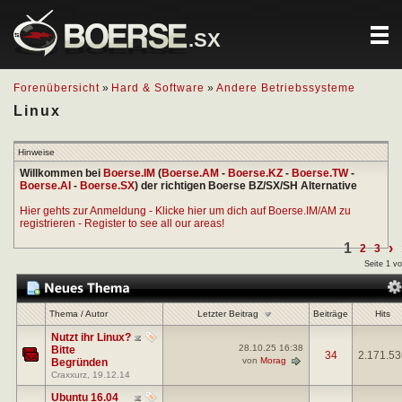
.SX
Forenübersicht
»
Hard & Software
»
Andere Betriebssysteme
Linux
Hinweise
Willkommen bei
Boerse.IM
(
Boerse.AM
-
Boerse.KZ
-
Boerse.TW
-
Boerse.AI
-
Boerse.SX
) der richtigen Boerse BZ/SX/SH Alternative
Hier gehts zur Anmeldung - Klicke hier um dich auf Boerse.IM/AM zu
registrieren - Register to see all our areas!
1
›
2
3
Seite 1 v
Letzter Beitrag
Thema
/
Autor
Beiträge
Hits
Nutzt ihr Linux?
28.10.25
16:38
Bitte
34
2.171.53
von
Morag
Begründen
Craxxurz
, 19.12.14
Ubuntu 16.04