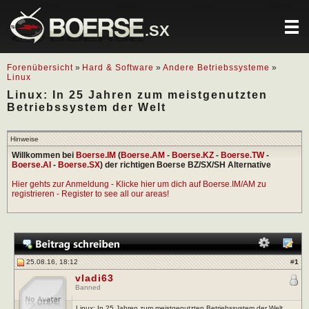
.SX
Forenübersicht
»
Hard & Software
»
Andere Betriebssysteme
»
Linux
Linux: In 25 Jahren zum meistgenutzten
Betriebssystem der Welt
Hinweise
Willkommen bei
Boerse.IM
(
Boerse.AM
-
Boerse.KZ
-
Boerse.TW
-
Boerse.AI
-
Boerse.SX
) der richtigen Boerse BZ/SX/SH Alternative
Hier gehts zur Anmeldung - Klicke hier um dich auf Boerse.IM/AM zu
registrieren - Register to see all our areas!
25.08.16, 18:12
#
1
vladi63
Banned
Linux: In 25 Jahren zum meistgenutzten Betriebssystem der Welt