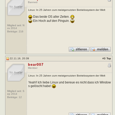
Banned
Linux: In 25 Jahren zum meistgenutzten Betriebssystem der Welt
Das beste OS aller Zeiten.
Ein Hoch auf den Pinguin.
Mitglied seit: N
ov 2014
Beiträge:
216
22.11.16, 20:39
#
3
Top
bear007
Member
Linux: In 25 Jahren zum meistgenutzten Betriebssystem der Welt
Yeah!! Ich liebe Linux und bereue es nicht dass ich Window
s gelöscht habe!
Mitglied seit: S
ep 2014
Beiträge:
12