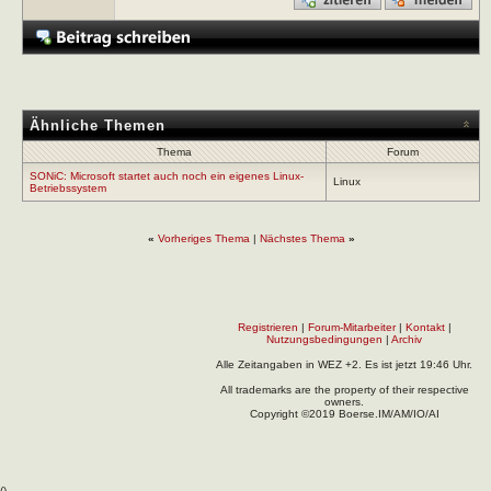
Ähnliche Themen
Thema
Forum
SONiC: Microsoft startet auch noch ein eigenes Linux-
Linux
Betriebssystem
«
Vorheriges Thema
|
Nächstes Thema
»
Registrieren
|
Forum-Mitarbeiter
|
Kontakt
|
Nutzungsbedingungen
|
Archiv
Alle Zeitangaben in WEZ +2. Es ist jetzt
19:46
Uhr.
All trademarks are the property of their respective
owners.
Copyright ©2019 Boerse.IM/AM/IO/AI
(
).