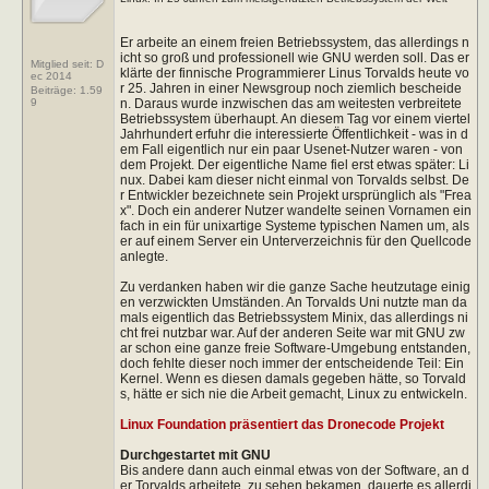
Er arbeite an einem freien Betriebssystem, das allerdings n
icht so groß und professionell wie GNU werden soll. Das er
Mitglied seit: D
klärte der finnische Programmierer Linus Torvalds heute vo
ec 2014
r 25. Jahren in einer Newsgroup noch ziemlich bescheide
Beiträge:
1.59
n. Daraus wurde inzwischen das am weitesten verbreitete
9
Betriebssystem überhaupt. An diesem Tag vor einem viertel
Jahrhundert erfuhr die interessierte Öffentlichkeit - was in d
em Fall eigentlich nur ein paar Usenet-Nutzer waren - von
dem Projekt. Der eigentliche Name fiel erst etwas später: Li
nux. Dabei kam dieser nicht einmal von Torvalds selbst. De
r Entwickler bezeichnete sein Projekt ursprünglich als "Frea
x". Doch ein anderer Nutzer wandelte seinen Vornamen ein
fach in ein für unixartige Systeme typischen Namen um, als
er auf einem Server ein Unterverzeichnis für den Quellcode
anlegte.
Zu verdanken haben wir die ganze Sache heutzutage einig
en verzwickten Umständen. An Torvalds Uni nutzte man da
mals eigentlich das Betriebssystem Minix, das allerdings ni
cht frei nutzbar war. Auf der anderen Seite war mit GNU zw
ar schon eine ganze freie Software-Umgebung entstanden,
doch fehlte dieser noch immer der entscheidende Teil: Ein
Kernel. Wenn es diesen damals gegeben hätte, so Torvald
s, hätte er sich nie die Arbeit gemacht, Linux zu entwickeln.
Linux Foundation präsentiert das Dronecode Projekt
Durchgestartet mit GNU
Bis andere dann auch einmal etwas von der Software, an d
er Torvalds arbeitete, zu sehen bekamen, dauerte es allerdi