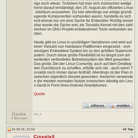
ngs noch etwas. Trotzdem hat man sich inzwischen weitge
hend darauf verständigt, den 25. August als offizielles Linux
-Jubiläum anzusehen. Da hier allerdings nur einige grundl
egende Komponenten vorhanden waren, handelte es sich
erst einmal nur um eine Sache für Entwickler. Richtig einset
zbar wurde die Sache erst, als Torvalds Kernel mit den zahl
reichen im GNU-Projekt entstandenen Tools verbunden wu
rden.
Heute gibt es Linux in unzähligen Variationen und wird auf
einer Vielzahl von Hardware-Plattformen eingesetzt - vom
winzigen Embedded-System bis zu den größten Supercom
putern. Durch diese große Flexibilität ist es längst zum am
weitesten verbreiteten Betriebssystem der Welt geworden.
Das große Ziel der Linux-Comunity, auch auf dem Desktop
den Durchbruch zu schaffen, erfüllte sich nie - auch wenn T
orvalds noch immer daran festhält. Allerdings ist der Plan in
zwischen eigentlich obsolet geworden. Immerhin verwende
n die meisten normalen Nutzer inzwischen ständig ein Linu
x-Gerät in Form ihres Android-Smartphones.
Quelle
Danke
ina_s
3 Benutzer
26.08.16, 22:53
#
2
Top
CinepleX