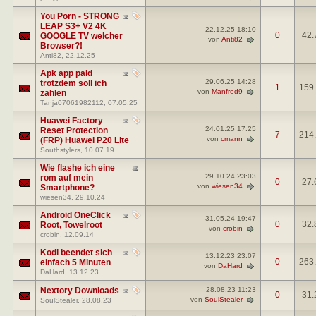
You Porn - STRONG
LEAP S3+ V2 4K
22.12.25
18:10
0
42.
GOOGLE TV welcher
von
Anti82
Browser?!
Anti82
, 22.12.25
Apk app paid
29.06.25
14:28
trotzdem soll ich
1
159
von
Manfred9
zahlen
Tanja07061982112
, 07.05.25
Huawei Factory
24.01.25
17:25
Reset Protection
7
214
von
cmann
(FRP) Huawei P20 Lite
Southstylers
, 10.07.19
Wie flashe ich eine
29.10.24
23:03
rom auf mein
0
27.
von
wiesen34
Smartphone?
wiesen34
, 29.10.24
Android OneClick
31.05.24
19:47
0
32.
Root, Towelroot
von
crobin
crobin
, 12.09.14
Kodi beendet sich
13.12.23
23:07
0
263
einfach 5 Minuten
von
DaHard
DaHard
, 13.12.23
Nextory Downloads
28.08.23
11:23
0
31.
von
SoulStealer
SoulStealer
, 28.08.23