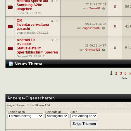
Android Sperre auf
22.11.21
22:09
Samsung A20e
0
56.
von
Sonie69
umgehen
Sonie69
, 22.11.21
QR
05.11.21
14:22
Inventarverwaltung
0
42.
von
engelinzivil89
gesucht
engelinzivil89
, 05.11.21
Android 10
BV9900E
23.09.21
14:27
0
51.
Statusleiste im
von
Graywolf23
Sperrbildschirm Sperren
Graywolf23
, 23.09.21
1
›
2
3
6
Seite 1
Anzeige-Eigenschaften
Zeige Themen 1 bis 20 von 174
Sortiert nach
Reihenfolge
Alter