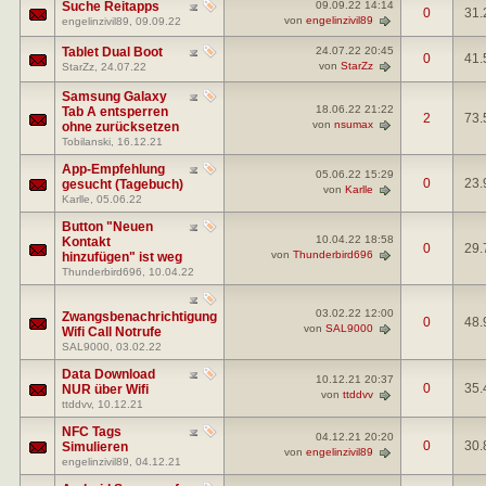
Suche Reitapps
09.09.22
14:14
0
31.
von
engelinzivil89
engelinzivil89
, 09.09.22
Tablet Dual Boot
24.07.22
20:45
0
41.
von
StarZz
StarZz
, 24.07.22
Samsung Galaxy
18.06.22
21:22
Tab A entsperren
2
73.
von
nsumax
ohne zurücksetzen
Tobilanski
, 16.12.21
App-Empfehlung
05.06.22
15:29
0
23.
gesucht (Tagebuch)
von
Karlle
Karlle
, 05.06.22
Button "Neuen
10.04.22
18:58
Kontakt
0
29.
von
Thunderbird696
hinzufügen" ist weg
Thunderbird696
, 10.04.22
03.02.22
12:00
Zwangsbenachrichtigung
0
48.
von
SAL9000
Wifi Call Notrufe
SAL9000
, 03.02.22
Data Download
10.12.21
20:37
0
35.
NUR über Wifi
von
ttddvv
ttddvv
, 10.12.21
NFC Tags
04.12.21
20:20
0
30.
Simulieren
von
engelinzivil89
engelinzivil89
, 04.12.21