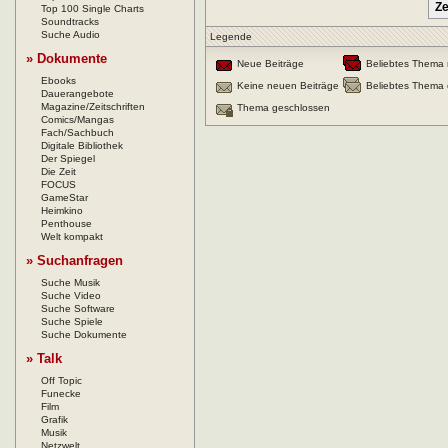
Top 100 Single Charts
Soundtracks
Suche Audio
Legende
» Dokumente
Neue Beiträge
Beliebtes Thema 
Ebooks
Keine neuen Beiträge
Beliebtes Thema 
Dauerangebote
Magazine/Zeitschriften
Thema geschlossen
Comics/Mangas
Fach/Sachbuch
Digitale Bibliothek
Der Spiegel
Die Zeit
FOCUS
GameStar
Heimkino
Penthouse
Welt kompakt
» Suchanfragen
Suche Musik
Suche Video
Suche Software
Suche Spiele
Suche Dokumente
» Talk
Off Topic
Funecke
Film
Grafik
Musik
Netzwelt