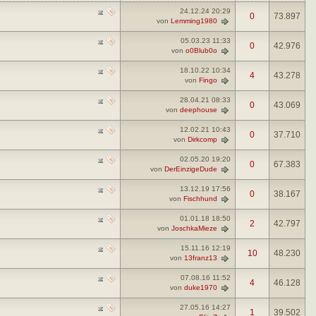
24.12.24
20:29
0
73.897
von
Lemming1980
05.03.23
11:33
0
42.976
von
o0Blub0o
18.10.22
10:34
4
43.278
von
Fingo
28.04.21
08:33
0
43.069
von
deephouse
12.02.21
10:43
0
37.710
von
Dirkcomp
02.05.20
19:20
0
67.383
von
DerEinzigeDude
13.12.19
17:56
0
38.167
von
Fischhund
01.01.18
18:50
2
42.797
von
JoschkaMieze
15.11.16
12:19
10
48.230
von
13franz13
07.08.16
11:52
4
46.128
von
duke1970
27.05.16
14:27
1
39.502