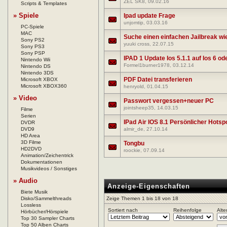
ZEL SK8
, 09.02.16
Scripts & Templates
» Spiele
Ipad update Frage
unjomtip
, 03.03.16
PC-Spiele
MAC
Suche einen einfachen Jailbreak wie
Sony PS2
yuuki cross
, 22.07.15
Sony PS3
Sony PSP
IPAD 1 Update Ios 5.1.1 auf Ios 6 ode
Nintendo Wii
Formel1burner1978
, 03.12.14
Nintendo DS
Nintendo 3DS
PDF Datei transferieren
Microsoft XBOX
Microsoft XBOX360
henryold
, 01.04.15
» Video
Passwort vergessen+neuer PC
jointsheep35
, 14.03.15
Filme
Serien
IPad Air IOS 8.1 Persönlicher Hotsp
DVDR
DVD9
almir_de
, 27.10.14
HD Area
3D Filme
Tongbu
HD2DVD
roockie
, 07.09.14
Animation/Zeichentrick
Dokumentationen
Musikvideos / Sonstiges
» Audio
Anzeige-Eigenschaften
Biete Musik
Disko/Sammelthreads
Zeige Themen 1 bis 18 von 18
Lossless
Sortiert nach
Reihenfolge
Alte
Hörbücher/Hörspiele
Top 30 Sampler Charts
Top 50 Alben Charts