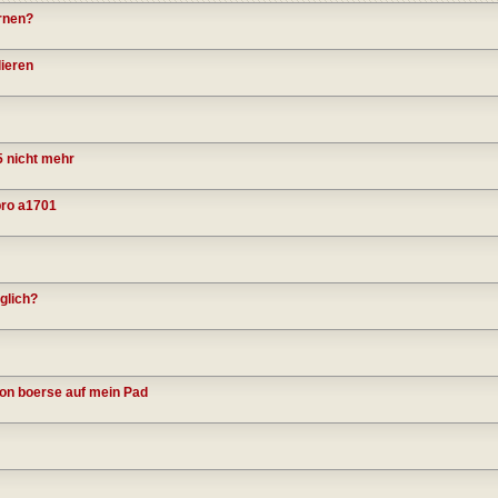
ernen?
lieren
5 nicht mehr
pro a1701
glich?
von boerse auf mein Pad