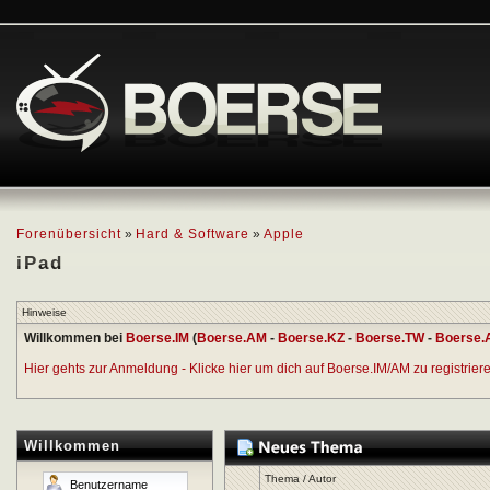
Forenübersicht
»
Hard & Software
»
Apple
iPad
Hinweise
Willkommen bei
Boerse.IM
(
Boerse.AM
-
Boerse.KZ
-
Boerse.TW
-
Boerse.
Hier gehts zur Anmeldung - Klicke hier um dich auf Boerse.IM/AM zu registrieren
Willkommen
Thema
/
Autor