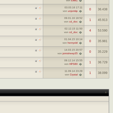
von
EliteZ
03.03.16
17:11
0
36.438
von
unjomtip
09.01.16
18:52
1
45.913
von
cd_doc
02.12.15
11:50
4
53.590
von
cd_doc
01.04.15
10:14
0
35.981
von
henryold
14.03.15
20:57
0
35.229
von
jointsheep35
09.12.14
15:55
1
36.729
von
HPS80
11.09.14
23:29
1
38.099
von
Crystal