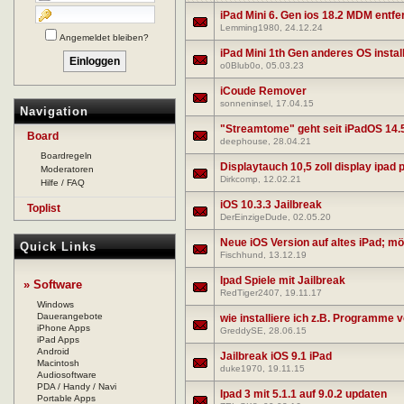
iPad Mini 6. Gen ios 18.2 MDM entf
Lemming1980
, 24.12.24
Angemeldet bleiben?
iPad Mini 1th Gen anderes OS instal
o0Blub0o
, 05.03.23
iCoude Remover
sonneninsel
, 17.04.15
Navigation
"Streamtome" geht seit iPadOS 14.
Board
deephouse
, 28.04.21
Boardregeln
Displaytauch 10,5 zoll display ipad 
Moderatoren
Dirkcomp
, 12.02.21
Hilfe / FAQ
iOS 10.3.3 Jailbreak
Toplist
DerEinzigeDude
, 02.05.20
Neue iOS Version auf altes iPad; mö
Quick Links
Fischhund
, 13.12.19
Ipad Spiele mit Jailbreak
» Software
RedTiger2407
, 19.11.17
Windows
Dauerangebote
wie installiere ich z.B. Programme 
iPhone Apps
GreddySE
, 28.06.15
iPad Apps
Android
Jailbreak iOS 9.1 iPad
Macintosh
duke1970
, 19.11.15
Audiosoftware
PDA / Handy / Navi
Ipad 3 mit 5.1.1 auf 9.0.2 updaten
Portable Apps