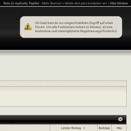
Vote @ myGully Toplist
- Mehr Boerse! > Melde dich jetzt kostenlos an! |
Hier klicken
Letzter Beitrag
Beiträge
Hits