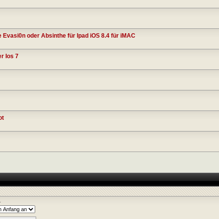
 Evasi0n oder Absinthe für Ipad iOS 8.4 für iMAC
r Ios 7
ot
r