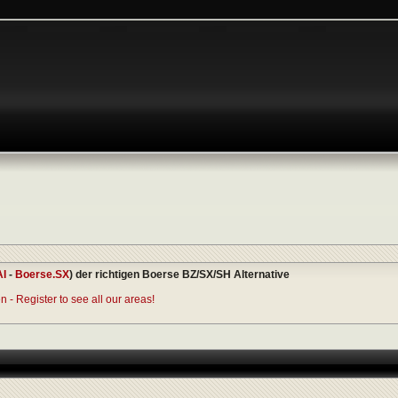
AI
-
Boerse.SX
) der richtigen Boerse BZ/SX/SH Alternative
 - Register to see all our areas!