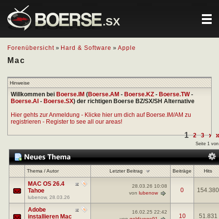
.SX
Forenübersicht
»
Hard & Software
»
Apple
Mac
Hinweise
Willkommen bei
Boerse.IM
(
Boerse.AM
-
Boerse.KZ
-
Boerse.TW
-
Boerse.AI
-
Boerse.SX
) der richtigen Boerse BZ/SX/SH Alternative
Hier gehts zur Anmeldung - Klicke hier um dich auf Boerse.IM/AM zu
registrieren - Register to see all our areas!
1
›
2
3
Seite 1 von
Letzter Beitrag
Thema
/
Autor
Beiträge
Hits
MAC OS 26.4
28.03.26
10:08
0
154.380
Tahoe
von
lubenow
lubenow
, 28.03.26
Adobe
16.02.25
22:42
10
51.831
installieren Mac
von
goldjunge91