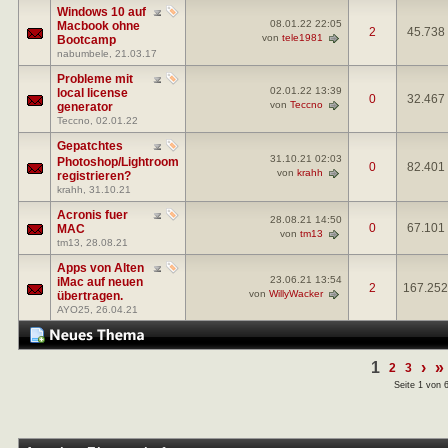
Windows 10 auf
08.01.22
22:05
Macbook ohne
2
45.738
von
tele1981
Bootcamp
nabumbele
, 21.03.17
Probleme mit
02.01.22
13:39
local license
0
32.467
von
Teccno
generator
Teccno
, 02.01.22
Gepatchtes
31.10.21
02:03
Photoshop/Lightroom
0
82.401
von
krahh
registrieren?
krahh
, 31.10.21
Acronis fuer
28.08.21
14:50
0
67.101
MAC
von
tm13
tm13
, 28.08.21
Apps von Alten
23.06.21
13:54
iMac auf neuen
2
167.252
von
WillyWacker
übertragen.
AYO25
, 26.04.21
1
›
»
2
3
Seite 1 von 