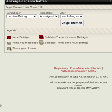
Anzeige-Eigenschaften
Zeige Themen 1 bis 20 von 111
Sortiert nach
Reihenfolge
Alter
Legende
Neue Beiträge
Beliebtes Thema mit neuen Beiträgen
Keine neuen Beiträge
Beliebtes Thema ohne neue Beiträge
Thema geschlossen
Registrieren
|
Forum-Mitarbeiter
|
Kontakt
|
Nutzungsbedingungen
|
Archiv
Alle Zeitangaben in WEZ +2. Es ist jetzt
11:47
Uhr.
All trademarks are the property of their respective
owners.
Copyright ©2019 Boerse.IM/AM/IO/AI
(
).