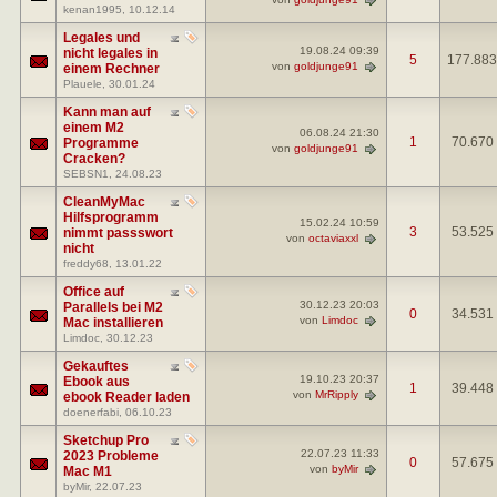
kenan1995
, 10.12.14
Legales und
19.08.24
09:39
nicht legales in
5
177.883
von
goldjunge91
einem Rechner
Plauele
, 30.01.24
Kann man auf
einem M2
06.08.24
21:30
1
70.670
Programme
von
goldjunge91
Cracken?
SEBSN1
, 24.08.23
CleanMyMac
Hilfsprogramm
15.02.24
10:59
3
53.525
nimmt passswort
von
octaviaxxl
nicht
freddy68
, 13.01.22
Office auf
30.12.23
20:03
Parallels bei M2
0
34.531
von
Limdoc
Mac installieren
Limdoc
, 30.12.23
Gekauftes
19.10.23
20:37
Ebook aus
1
39.448
von
MrRipply
ebook Reader laden
doenerfabi
, 06.10.23
Sketchup Pro
22.07.23
11:33
2023 Probleme
0
57.675
von
byMir
Mac M1
byMir
, 22.07.23