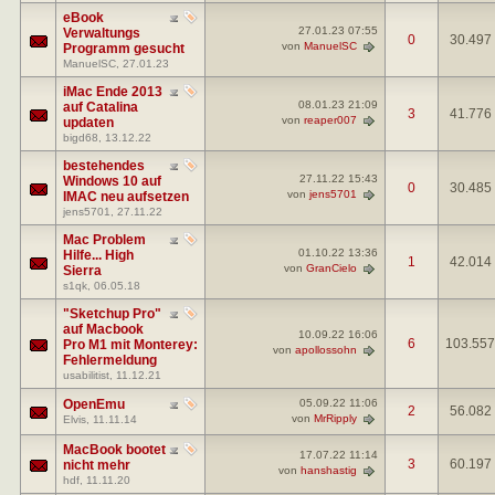
eBook
27.01.23
07:55
Verwaltungs
0
30.497
von
ManuelSC
Programm gesucht
ManuelSC
, 27.01.23
iMac Ende 2013
08.01.23
21:09
auf Catalina
3
41.776
von
reaper007
updaten
bigd68
, 13.12.22
bestehendes
27.11.22
15:43
Windows 10 auf
0
30.485
von
jens5701
IMAC neu aufsetzen
jens5701
, 27.11.22
Mac Problem
01.10.22
13:36
Hilfe... High
1
42.014
von
GranCielo
Sierra
s1qk
, 06.05.18
"Sketchup Pro"
auf Macbook
10.09.22
16:06
6
103.557
Pro M1 mit Monterey:
von
apollossohn
Fehlermeldung
usabilitist
, 11.12.21
OpenEmu
05.09.22
11:06
2
56.082
von
MrRipply
Elvis
, 11.11.14
MacBook bootet
17.07.22
11:14
3
60.197
nicht mehr
von
hanshastig
hdf
, 11.11.20