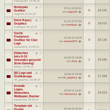
Caracas187
, 15.09.15
Brettspiel
07.01.16
20:21
0
29.245
Grafiker
von
magnofit
magnofit
, 07.01.16
Emre Kaya |
31.10.15
07:56
0
28.015
Graphics
von
emrekaya
emrekaya
, 31.10.15
Suche
Freelancer
24.09.15
14:29
0
28.135
Grafiker für Clan
von
acidrain833
Logo
acidrain833
, 24.09.15
Einfaches
Intro 8-10
15.09.15
19:08
1
29.285
Sekunden gesucht!
von
shop
(Kein Gaming)
itsFixel
, 19.06.15
[B] Logo und
10.09.15
15:09
0
27.949
Grafikdesign
von
mh_graphics
mh_graphics
, 10.09.15
Erstelle
Logos,
26.08.15
16:47
0
29.324
Webseiten,
von
hqresource
Wallpaper, Banner
hqresource
, 26.08.15
Template mit
02.06.15
20:50
Drupal