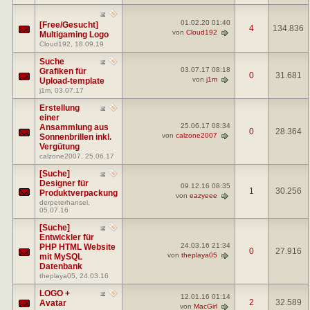
01.02.20
01:40
[Free/Gesucht]
4
134.836
von
Cloud192
Multigaming Logo
Cloud192
, 18.09.19
Suche
03.07.17
08:18
Grafiken für
0
31.681
von
j1m
Upload-template
j1m
, 03.07.17
Erstellung
einer
25.06.17
08:34
Ansammlung aus
0
28.364
von
calzone2007
Sonnenbrillen inkl.
Vergütung
calzone2007
, 25.06.17
[Suche]
Designer für
09.12.16
08:35
1
30.256
Produktverpackung
von
eazyeee
derpeterhansel
,
05.07.16
[Suche]
Entwickler für
24.03.16
21:34
PHP HTML Website
0
27.916
von
theplaya05
mit MySQL
Datenbank
theplaya05
, 24.03.16
LOGO +
12.01.16
01:14
2
32.589
Avatar
von
MacGirl