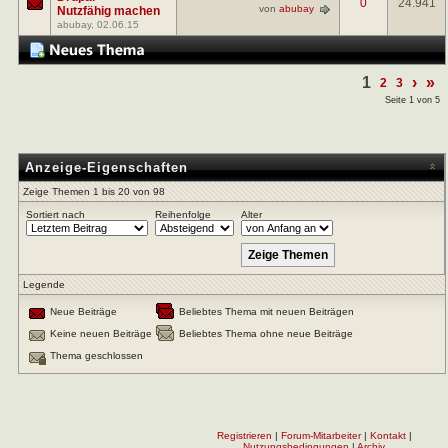
0
24.941
von
abubay
Nutzfähig machen
abubay
, 02.06.15
1
›
»
2
3
Seite 1 von 5
Anzeige-Eigenschaften
Zeige Themen 1 bis 20 von 98
Sortiert nach
Reihenfolge
Alter
Legende
Neue Beiträge
Beliebtes Thema mit neuen Beiträgen
Keine neuen Beiträge
Beliebtes Thema ohne neue Beiträge
Thema geschlossen
Registrieren
|
Forum-Mitarbeiter
|
Kontakt
|
Nutzungsbedingungen
|
Archiv