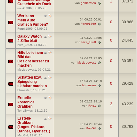
1
87.372
von
goldbraten
Gutschein als Dank
malik5386
, 08.05.23
Wer kann
04.09.22
00:01
mein Auto
0
30.968
von
Fenrir1869
grafisch Pimpen?
Fenrir1869
, 04.09.22
Galaxy Watch
11.03.22
22:05
0
24.445
4 Zifferblatt
von
Nice_Stuff
Nice_Stuff
, 11.03.22
Hilfe bei einem
Bild das
07.04.21
23:05
0
30.351
Gesicht besser zu
von
Moviepower1
machen
Moviepower1
, 07.04.21
Schatten bzw.
15.03.21
14:18
Spiegelung
0
29.428
von
bbmasterr
sichtbar machen
bbmasterr
, 15.03.21
Erstelle
03.02.21
18:16
kostenlos
2
43.239
von
Rho1
Grafiken
TonyStyles
, 13.12.15
Erstelle
Grafiken
06.04.20
16:44
0
30.793
(Logos, Plakate,
von
MacGirl
Banner, Flyer ect. )
MacGirl
, 12.01.16