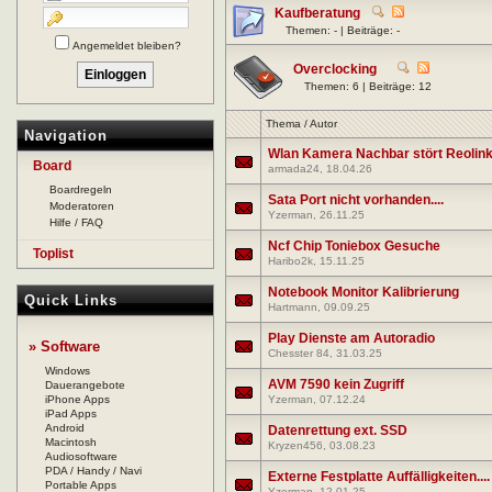
Kaufberatung
Themen: - | Beiträge: -
Angemeldet bleiben?
Overclocking
Themen: 6 | Beiträge: 12
Thema
/
Autor
Navigation
Wlan Kamera Nachbar stört Reolink 
Board
armada24
, 18.04.26
Boardregeln
Sata Port nicht vorhanden....
Moderatoren
Yzerman
, 26.11.25
Hilfe / FAQ
Ncf Chip Toniebox Gesuche
Toplist
Haribo2k
, 15.11.25
Notebook Monitor Kalibrierung
Quick Links
Hartmann
, 09.09.25
Play Dienste am Autoradio
» Software
Chesster 84
, 31.03.25
Windows
AVM 7590 kein Zugriff
Dauerangebote
iPhone Apps
Yzerman
, 07.12.24
iPad Apps
Android
Datenrettung ext. SSD
Macintosh
Kryzen456
, 03.08.23
Audiosoftware
PDA / Handy / Navi
Externe Festplatte Auffälligkeiten....
Portable Apps
Yzerman
, 12.01.25