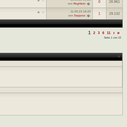
0
26.961
von
RegHeini
11.05.23
18:25
1
29.132
von
Seppxxx
1
›
»
2
3
6
11
Seite 1 von 15