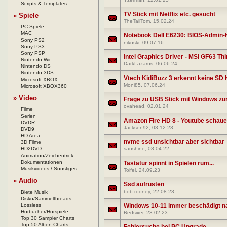
Scripts & Templates
TV Stick mit Netflix etc. gesucht
» Spiele
TheTallTom
, 15.02.24
PC-Spiele
MAC
Notebook Dell E6230: BIOS-Admin-
Sony PS2
nikoski
, 09.07.16
Sony PS3
Sony PSP
Intel Graphics Driver - MSI GF63 Th
Nintendo Wii
DarkLazarus
, 06.06.24
Nintendo DS
Nintendo 3DS
Vtech KidiBuzz 3 erkennt keine SD 
Microsoft XBOX
Moni85
, 07.06.24
Microsoft XBOX360
» Video
Frage zu USB Stick mit Windows zur 
ovahead
, 02.01.24
Filme
Serien
Amazon Fire HD 8 - Youtube schaue
DVDR
Jacksen92
, 03.12.23
DVD9
HD Area
nvme ssd unsichtbar aber sichtbar
3D Filme
HD2DVD
sanshine
, 08.04.22
Animation/Zeichentrick
Dokumentationen
Tastatur spinnt in Spielen rum...
Musikvideos / Sonstiges
Toifel
, 24.09.23
» Audio
Ssd aufrüsten
bob.rooney
, 22.08.23
Biete Musik
Disko/Sammelthreads
Lossless
Windows 10-11 immer beschädigt na
Hörbücher/Hörspiele
Redsixer
, 23.02.23
Top 30 Sampler Charts
Top 50 Alben Charts