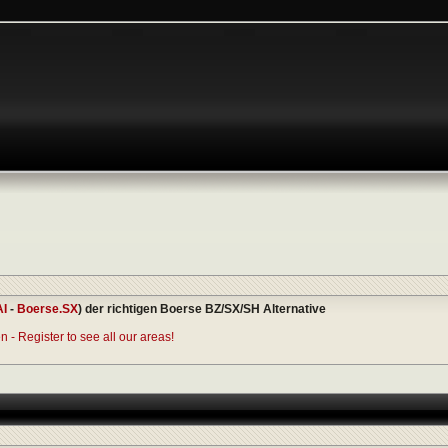
AI
-
Boerse.SX
) der richtigen Boerse BZ/SX/SH Alternative
 - Register to see all our areas!