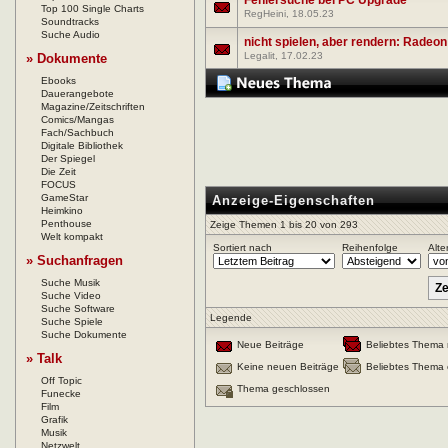
Fehlersuche bei PC Upgrade
Top 100 Single Charts
RegHeini
, 18.05.23
Soundtracks
Suche Audio
nicht spielen, aber rendern: Radeo
Legalit
, 17.02.23
» Dokumente
Ebooks
Dauerangebote
Magazine/Zeitschriften
Comics/Mangas
Fach/Sachbuch
Digitale Bibliothek
Der Spiegel
Die Zeit
FOCUS
GameStar
Anzeige-Eigenschaften
Heimkino
Penthouse
Zeige Themen 1 bis 20 von 293
Welt kompakt
Sortiert nach
Reihenfolge
Alte
» Suchanfragen
Suche Musik
Suche Video
Suche Software
Legende
Suche Spiele
Suche Dokumente
Neue Beiträge
Beliebtes Thema 
» Talk
Keine neuen Beiträge
Beliebtes Thema 
Off Topic
Thema geschlossen
Funecke
Film
Grafik
Musik
Netzwelt