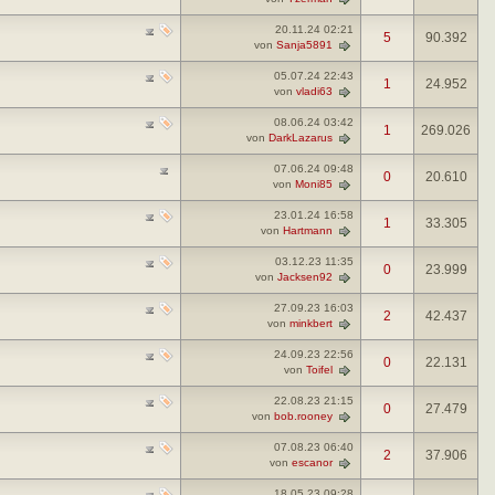
20.11.24
02:21
5
90.392
von
Sanja5891
05.07.24
22:43
1
24.952
von
vladi63
08.06.24
03:42
1
269.026
von
DarkLazarus
07.06.24
09:48
0
20.610
von
Moni85
23.01.24
16:58
1
33.305
von
Hartmann
03.12.23
11:35
0
23.999
von
Jacksen92
27.09.23
16:03
2
42.437
von
minkbert
24.09.23
22:56
0
22.131
von
Toifel
22.08.23
21:15
0
27.479
von
bob.rooney
07.08.23
06:40
2
37.906
von
escanor
18.05.23
09:28