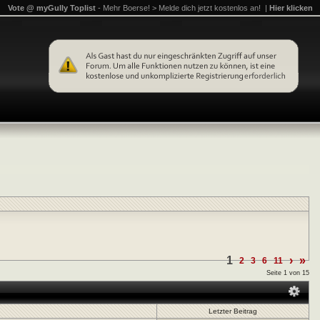
Vote @ myGully Toplist
- Mehr Boerse! > Melde dich jetzt kostenlos an! |
Hier klicken
1
›
»
2
3
6
11
Seite 1 von 15
Letzter Beitrag