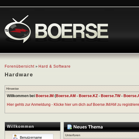
Forenübersicht
»
Hard & Software
Hardware
Hinweise
Willkommen bei
Boerse.IM
(
Boerse.AM
-
Boerse.KZ
-
Boerse.TW
-
Boerse.
Hier gehts zur Anmeldung - Klicke hier um dich auf Boerse.IM/AM zu registrieren
Willkommen
Unterforen