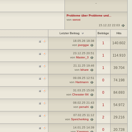
-
Probleme über Probleme und...
von
ssrost
15.12.22 22:03
Letzter Beitrag
Beiträge
Hits
18.05.26
18:38
1
140.602
von
joerggw
23.12.25
20:51
1
114.910
von
Master_3
21.11.25
19:46
1
39.704
von
lshare
09.09.25
12:51
0
74.198
von
Hartmann
31.03.25
15:06
0
84.693
von
Chesster 84
08.02.25
21:43
1
54.972
von
penahi
07.02.25
11:12
2
29.216
von
Speicherking
14.01.25
14:39
0
20.728
von
Yzerman