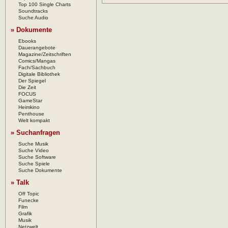
Top 100 Single Charts
Soundtracks
Suche Audio
» Dokumente
Ebooks
Dauerangebote
Magazine/Zeitschriften
Comics/Mangas
Fach/Sachbuch
Digitale Bibliothek
Der Spiegel
Die Zeit
FOCUS
GameStar
Heimkino
Penthouse
Welt kompakt
» Suchanfragen
Suche Musik
Suche Video
Suche Software
Suche Spiele
Suche Dokumente
» Talk
Off Topic
Funecke
Film
Grafik
Musik
Netzwelt