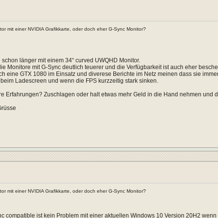
or mit einer NVIDIA Grafikkarte, oder doch eher G-Sync Monitor?
le schon länger mit einem 34“ curved UWQHD Monitor.
die Monitore mit G-Sync deutlich teuerer und die Verfügbarkeit ist auch eher besche
ich eine GTX 1080 im Einsatz und diverese Berichte im Netz meinen dass sie imme
 beim Ladescreen und wenn die FPS kurzzeitig stark sinken.
re Erfahrungen? Zuschlagen oder halt etwas mehr Geld in die Hand nehmen und da
Grüsse
or mit einer NVIDIA Grafikkarte, oder doch eher G-Sync Monitor?
c compatible ist kein Problem mit einer aktuellen Windows 10 Version 20H2 wenn der