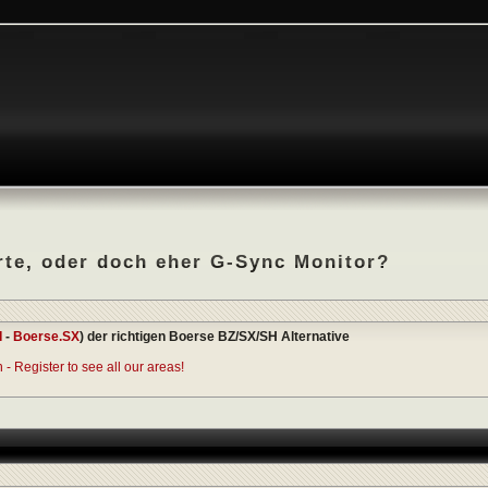
rte, oder doch eher G-Sync Monitor?
I
-
Boerse.SX
) der richtigen Boerse BZ/SX/SH Alternative
- Register to see all our areas!