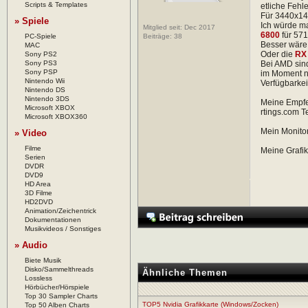
Scripts & Templates
etliche Fehle
Für 3440x14
» Spiele
Ich würde ma
Mitglied seit: Dec 2017
6800
für 571
PC-Spiele
Beiträge:
38
Besser wäre
MAC
Oder die
RX
Sony PS2
Sony PS3
Bei AMD sind
Sony PSP
im Moment n
Nintendo Wii
Verfügbarkei
Nintendo DS
Nintendo 3DS
Meine Empf
Microsoft XBOX
rtings.com T
Microsoft XBOX360
Mein Monito
» Video
Filme
Meine Grafik
Serien
DVDR
DVD9
HD Area
3D Filme
HD2DVD
Animation/Zeichentrick
Dokumentationen
Musikvideos / Sonstiges
» Audio
Biete Musik
Disko/Sammelthreads
Ähnliche Themen
Lossless
Hörbücher/Hörspiele
Top 30 Sampler Charts
TOP5 Nvidia Grafikkarte (Windows/Zocken)
Top 50 Alben Charts