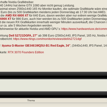
rhafte Nvidia Grafiktreiber.
40 144Hz hat deine GTX 1080 aber nicht genug Leistung.
ximal einen 2560x1440 165 Hz Monitor kaufen, die optimale Grafikkarte wäre ein
 Euro (bis zu 500 Grafikkarten meistens jeden Donnerstag ab 17:30 Uhr bei AMD).
 die
AMD RX 6800 XT
für 640 Euro, davon werden aber nur extrem wenige Grafikk
 6900 XT
für 986 Euro, auch hier werden bis zu 500 Grafikkarten jeden Donnersta
 die neuen RX Grafikkarten innerhalb weniger Minuten ausverkauft, die Chancen s
ur ca. alle 5 Wochen Angeboten werden.
tshinweise für aktuelle Nvidia und AMD GPU´s:
https://www.hardwareluxx.de/commu
ehlung
Dell S2721DGFA, 27"
ab 398 Euro (2560x1440, IPS Panel, 165 Hz, Nvidia 
estbericht:
https://www.rtings.com/monitor/reviews/dell/s2721dgf
r:
iiyama G-Master GB3461WQSU-B1 Red Eagle, 34"
, (3440x1440, IPS Panel, 14
karte:
RTX 3070 Founders Edition
Thema