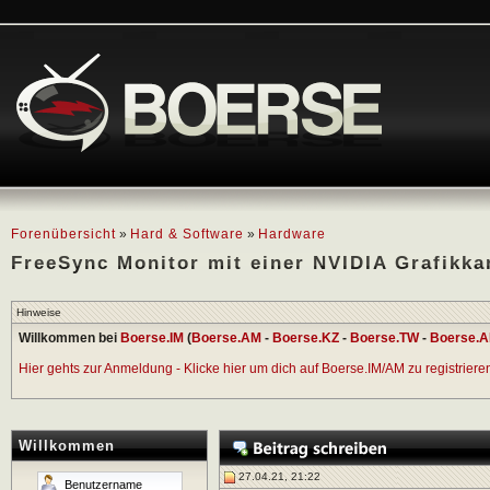
Forenübersicht
»
Hard & Software
»
Hardware
FreeSync Monitor mit einer NVIDIA Grafikka
Hinweise
Willkommen bei
Boerse.IM
(
Boerse.AM
-
Boerse.KZ
-
Boerse.TW
-
Boerse.A
Hier gehts zur Anmeldung - Klicke hier um dich auf Boerse.IM/AM zu registrieren 
Willkommen
27.04.21, 21:22