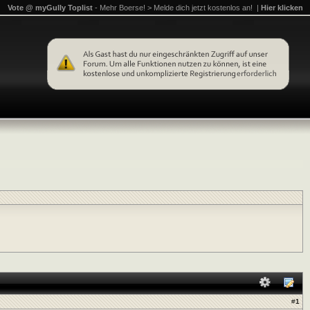
Vote @ myGully Toplist
- Mehr Boerse! > Melde dich jetzt kostenlos an! |
Hier klicken
#
1