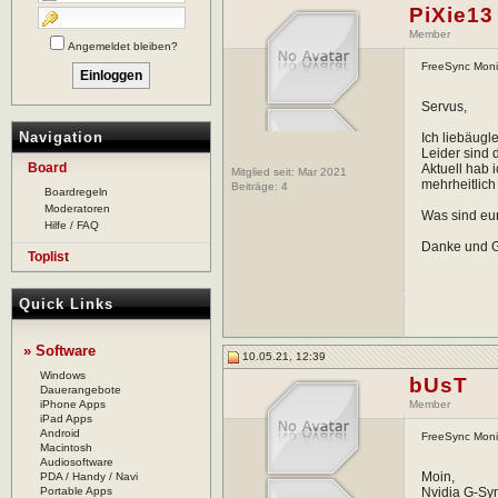
PiXie13
Member
Angemeldet bleiben?
FreeSync Monit
Servus,
Navigation
Ich liebäug
Leider sind 
Board
Aktuell hab 
Mitglied seit: Mar 2021
mehrheitlich
Beiträge:
4
Boardregeln
Moderatoren
Was sind eu
Hilfe / FAQ
Danke und 
Toplist
Quick Links
» Software
10.05.21, 12:39
Windows
bUsT
Dauerangebote
iPhone Apps
Member
iPad Apps
Android
FreeSync Monit
Macintosh
Audiosoftware
Moin,
PDA / Handy / Navi
Portable Apps
Nvidia G-Syn