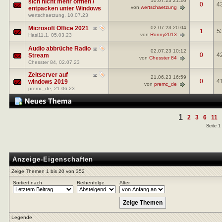
10.07.23
21:20
sich nicht mehr öffnen /
0
4
von
wertschaetzung
entpacken unter Windows
wertschaetzung
, 10.07.23
Microsoft Office 2021
02.07.23
20:04
1
5
von
Ronny2013
Hasi11.1
, 05.03.23
Audio abbrüche Radio
02.07.23
10:12
0
4
Stream
von
Chesster 84
Chesster 84
, 02.07.23
Zeitserver auf
21.06.23
16:59
0
4
windows 2019
von
premc_de
premc_de
, 21.06.23
1
2
3
6
11
Seite 1
Anzeige-Eigenschaften
Zeige Themen 1 bis 20 von 352
Sortiert nach
Reihenfolge
Alter
Legende