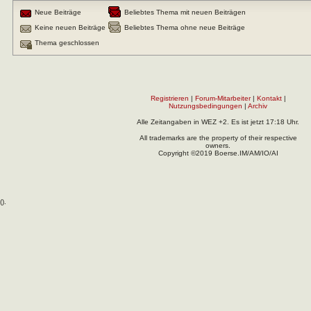
Neue Beiträge
Beliebtes Thema mit neuen Beiträgen
Keine neuen Beiträge
Beliebtes Thema ohne neue Beiträge
Thema geschlossen
Registrieren
|
Forum-Mitarbeiter
|
Kontakt
|
Nutzungsbedingungen
|
Archiv
Alle Zeitangaben in WEZ +2. Es ist jetzt
17:18
Uhr.
All trademarks are the property of their respective
owners.
Copyright ©2019 Boerse.IM/AM/IO/AI
(
).