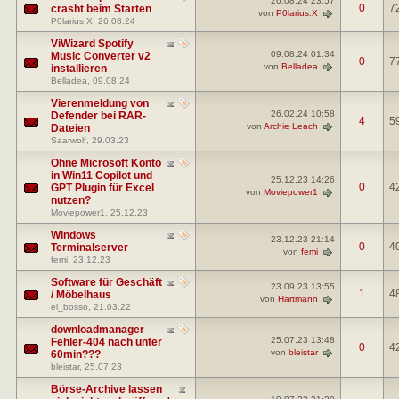
26.08.24
23:57
0
7
crasht beim Starten
von
P0larius.X
P0larius.X
, 26.08.24
ViWizard Spotify
09.08.24
01:34
Music Converter v2
0
7
von
Belladea
installieren
Belladea
, 09.08.24
Vierenmeldung von
26.02.24
10:58
Defender bei RAR-
4
5
von
Archie Leach
Dateien
Saarwolf
, 29.03.23
Ohne Microsoft Konto
in Win11 Copilot und
25.12.23
14:26
0
4
GPT Plugin für Excel
von
Moviepower1
nutzen?
Moviepower1
, 25.12.23
Windows
23.12.23
21:14
0
4
Terminalserver
von
femi
femi
, 23.12.23
Software für Geschäft
23.09.23
13:55
1
4
/ Möbelhaus
von
Hartmann
el_bosso
, 21.03.22
downloadmanager
25.07.23
13:48
Fehler-404 nach unter
0
4
von
bleistar
60min???
bleistar
, 25.07.23
Börse-Archive lassen