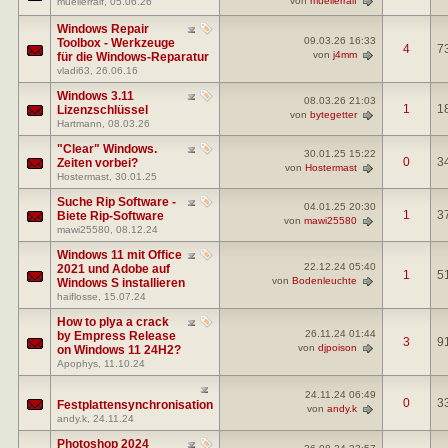
muellerralf
, 05.06.26
Windows Repair
09.03.26
16:33
Toolbox - Werkzeuge
4
7
von
j4mm
für die Windows-Reparatur
vladi63
, 26.06.16
Windows 3.11
08.03.26
21:03
1
1
Lizenzschlüssel
von
bytegetter
Hartmann
, 08.03.26
"Clear" Windows.
30.01.25
15:22
0
3
Zeiten vorbei?
von
Hostermast
Hostermast
, 30.01.25
Suche Rip Software -
04.01.25
20:30
1
3
Biete Rip-Software
von
mawi25580
mawi25580
, 08.12.24
Windows 11 mit Office
22.12.24
05:40
2021 und Adobe auf
1
5
von
Bodenleuchte
Windows S installieren
haiflosse
, 15.07.24
How to plya a crack
26.11.24
01:44
by Empress Release
3
9
von
djpoison
on Windows 11 24H2?
Apophys
, 11.10.24
24.11.24
06:49
0
3
Festplattensynchronisation
von
andy.k
andy.k
, 24.11.24
Photoshop 2024