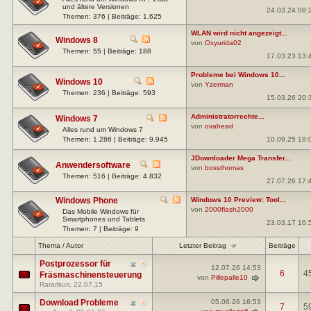
und ältere Versionen
24.03.24 08:
Themen: 376 | Beiträge: 1.625
WLAN wird nicht angezeigt...
Windows 8
von
Oxyurida02
Themen: 55 | Beiträge: 188
17.03.23 13:
Probleme bei Windows 10...
Windows 10
von
Yzerman
Themen: 236 | Beiträge: 593
15.03.26 20:
Administratorrechte...
Windows 7
von
ovahead
Alles rund um Windows 7
10.09.25 19:
Themen: 1.286 | Beiträge: 9.945
JDownloader Mega Transfer...
Anwendersoftware
von
bossthomas
Themen: 516 | Beiträge: 4.832
27.07.26 17:
Windows Phone
Windows 10 Preview: Tool...
von
2000flash2000
Das Mobile Windows für
Smartphones und Tablets
23.03.17 16:
Themen: 7 | Beiträge: 9
Letzter Beitrag
Thema
/
Autor
Beiträge
Postprozessor für
12.07.26
14:53
6
4
Fräsmaschinensteuerung
von
Pillepalle10
Rararikuri
, 22.07.15
Download Probleme
05.06.26
16:53
7
5
von
muellerralf