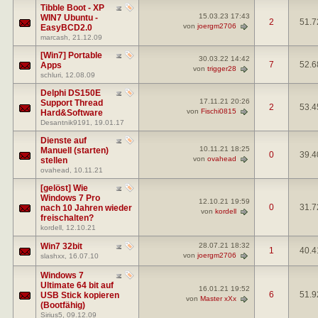
Tibble Boot - XP
15.03.23
17:43
WIN7 Ubuntu -
2
51.7
von
joergm2706
EasyBCD2.0
marcash
, 21.12.09
[Win7] Portable
30.03.22
14:42
7
52.6
Apps
von
trigger28
schluri
, 12.08.09
Delphi DS150E
17.11.21
20:26
Support Thread
2
53.4
von
Fischi0815
Hard&Software
Desantnik9191
, 19.01.17
Dienste auf
10.11.21
18:25
Manuell (starten)
0
39.4
von
ovahead
stellen
ovahead
, 10.11.21
[gelöst] Wie
Windows 7 Pro
12.10.21
19:59
0
31.7
nach 10 Jahren wieder
von
kordell
freischalten?
kordell
, 12.10.21
Win7 32bit
28.07.21
18:32
1
40.4
von
joergm2706
slashxx
, 16.07.10
Windows 7
Ultimate 64 bit auf
16.01.21
19:52
6
51.9
USB Stick kopieren
von
Master xXx
(Bootfähig)
Sirius5
, 09.12.09