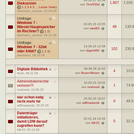
24.10.17
10:54
1.907
1.035
Diskussion
von
Thor530d
(
1
2
3
4
5
...
Letzte Seite
)
Atermann_archive
, 22.06.09
Umfrage:
Windows 7 -
03.05.15
22:55
48
130.
Wieviel Hauptspeicher
von
vladi63
im Rechner?
(
1
2
)
Atermann_archive
, 29.10.09
Umfrage:
14.08.10
12:39
Windows 7 - 32bit
102
230.
von
xbgerrit92
oder 64bit?
(
1
2
3
)
Atermann
, 29.10.09
Digitale Bibliothek
06.06.26
11:02
4
10.0
von
BesenWesen
fresh
, 09.11.08
Administratorrechte
10.09.25
19:05
1
74.6
verloren?!
von
ovahead
ovahead
, 10.09.25
war schon ewig
25.05.25
19:07
0
49.5
nicht mehr hir
von
stiffmastersb
stiffmastersb
, 25.05.25
Datenträger
initialisieren,
02.01.24
15:26
0
32.1
damit LDM darauf
von
bill-22
zugreifen kann?
bill-22
, 30.12.09