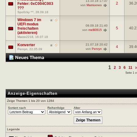
13.10.18
17:37
2
36.2
Fehler: 0xC004C003
von
Matrixxneo
???
Spo0cky ^^
, 28.09.18
Windows 7 im
UEFI modus
09.09.18
21:40
5
40.2
freischalten
von
melli0815
(aktivieren)
Matze2218
, 16.07.18
Konverter
21.07.18
20:42
4
39.4
von
Penryn
Penryn
, 22.05.09
1
›
2
3
6
11
Seite 1 
Anzeige-Eigenschaften
Zeige Themen 1 bis 20 von 1284
Sortiert nach
Reihenfolge
Alter
Legende