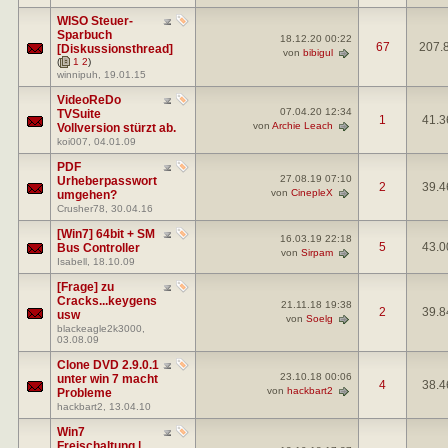
WISO Steuer-
Sparbuch
18.12.20
00:22
67
207.
[Diskussionsthread]
von
bibigul
(
1
2
)
winnipuh
, 19.01.15
VideoReDo
07.04.20
12:34
TVSuite
1
41.3
von
Archie Leach
Vollversion stürzt ab.
koi007
, 04.01.09
PDF
27.08.19
07:10
Urheberpasswort
2
39.4
von
CinepleX
umgehen?
Crusher78
, 30.04.16
[Win7] 64bit + SM
16.03.19
22:18
5
43.0
Bus Controller
von
Sirpam
Isabell
, 18.10.09
[Frage] zu
Cracks...keygens
21.11.18
19:38
2
39.8
usw
von
Soelg
blackeagle2k3000
,
03.08.09
Clone DVD 2.9.0.1
23.10.18
00:06
unter win 7 macht
4
38.4
von
hackbart2
Probleme
hackbart2
, 13.04.10
Win7
Freischaltung |