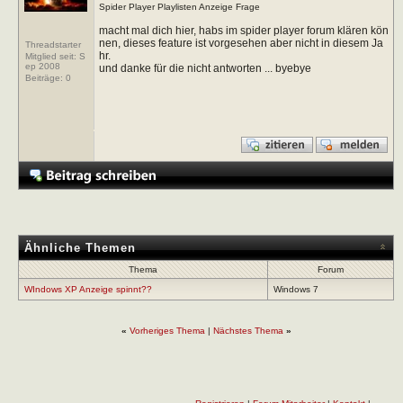
Spider Player Playlisten Anzeige Frage
macht mal dich hier, habs im spider player forum klären kön
nen, dieses feature ist vorgesehen aber nicht in diesem Ja
Threadstarter
hr.
Mitglied seit: S
ep 2008
und danke für die nicht antworten ... byebye
Beiträge:
0
Ähnliche Themen
Thema
Forum
WIndows XP Anzeige spinnt??
Windows 7
«
Vorheriges Thema
|
Nächstes Thema
»