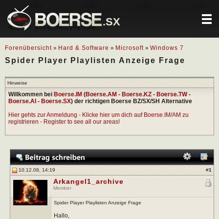
.SX
Forenübersicht
»
Hard & Software
»
Microsoft
»
Windows 7
Spider Player Playlisten Anzeige Frage
Hinweise
Willkommen bei
Boerse.IM
(
Boerse.AM
-
Boerse.KZ
-
Boerse.TW
-
Boerse.AI
-
Boerse.SX
) der richtigen Boerse BZ/SX/SH Alternative
Hier gehts zur Anmeldung - Klicke hier um dich auf Boerse.IM/AM zu
registrieren - Register to see all our areas!
10.12.08, 14:19
#
1
Arkangel1_archive
Member
Spider Player Playlisten Anzeige Frage
Hallo,