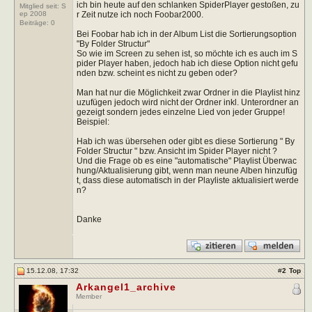
ich bin heute auf den schlanken SpiderPlayer gestoßen, zu
Mitglied seit: S
r Zeit nutze ich noch Foobar2000.
ep 2008
Beiträge:
0
Bei Foobar hab ich in der Album List die Sortierungsoption
"By Folder Structur"
So wie im Screen zu sehen ist, so möchte ich es auch im S
pider Player haben, jedoch hab ich diese Option nicht gefu
nden bzw. scheint es nicht zu geben oder?
Man hat nur die Möglichkeit zwar Ordner in die Playlist hinz
uzufügen jedoch wird nicht der Ordner inkl. Unterordner an
gezeigt sondern jedes einzelne Lied von jeder Gruppe!
Beispiel:
Hab ich was übersehen oder gibt es diese Sortierung " By
Folder Structur " bzw. Ansicht im Spider Player nicht ?
Und die Frage ob es eine "automatische" Playlist Überwac
hung/Aktualisierung gibt, wenn man neune Alben hinzufüg
t, dass diese automatisch in der Playliste aktualisiert werde
n?
Danke
15.12.08, 17:32
#
2
Top
Arkangel1_archive
Member