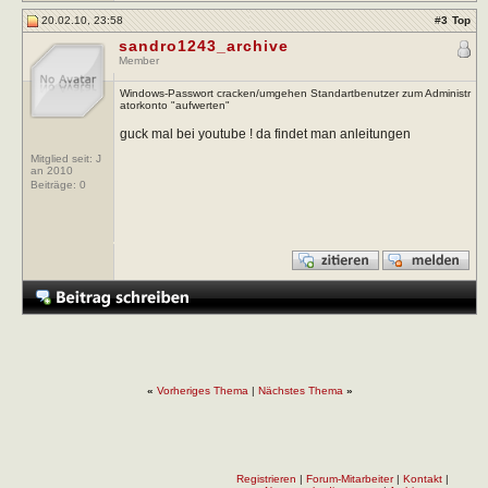
20.02.10, 23:58
#
3
Top
sandro1243_archive
Member
Windows-Passwort cracken/umgehen Standartbenutzer zum Administr
atorkonto "aufwerten"
guck mal bei youtube ! da findet man anleitungen
Mitglied seit: J
an 2010
Beiträge:
0
«
Vorheriges Thema
|
Nächstes Thema
»
Registrieren
|
Forum-Mitarbeiter
|
Kontakt
|