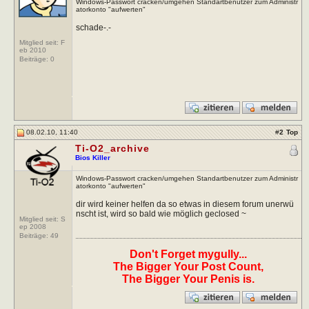
Windows-Passwort cracken/umgehen Standartbenutzer zum Administr
atorkonto "aufwerten"
schade-.-
Mitglied seit: F
eb 2010
Beiträge:
0
08.02.10, 11:40
#
2
Top
Ti-O2_archive
Bios Killer
Windows-Passwort cracken/umgehen Standartbenutzer zum Administr
atorkonto "aufwerten"
dir wird keiner helfen da so etwas in diesem forum unerwü
nscht ist, wird so bald wie möglich geclosed ~
Mitglied seit: S
ep 2008
Beiträge:
49
Don't Forget mygully...
The Bigger Your Post Count,
The Bigger Your Penis is.