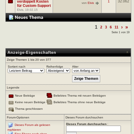
1
32.062
verdoppelt Kosten
von
Elvis
für Custom-Support
Elvis
, 19.02.15
1
›
»
2
3
6
11
Seite 1 von 19
Anzeige-Eigenschaften
Zeige Themen 1 bis 20 von 377
Sortiert nach
Reihenfolge
Alter
Legende
Neue Beiträge
Beliebtes Thema mit neuen Beiträgen
Keine neuen Beiträge
Beliebtes Thema ohne neue Beiträge
Thema geschlossen
Forum-Optionen
Dieses Forum durchsuchen
Dieses Forum durchsuchen
:
Dieses Forum als gelesen
markieren
Eine Ebene nach oben