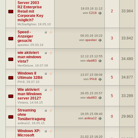
Server 2003
R2 Enterprise
19.03.16
11:12
2
33.964
Retail mit
von
C216
Corporate Key
möglich?
McStarfighter
, 19.05.10
Speed -
06.03.16
10:22
Anzeiger
3
33.842
von
speeker
gesucht
speeker
, 05.03.16
wie aktiviert
12.12.15
12:55
man windows
4
34.480
von
vladi63
vista?
HerrDeluxe
, 16.07.09
Windows 8
13.07.15
09:06
5
34.877
Ultimate 32Bit
von
PH-8
PH-8
, 29.07.10
Wie aktiviert
28.05.15
20:57
man Windows
5
33.289
von
vladi63
server 2012?
Viviana
, 14.04.15
Streaming
16.05.15
08:40
ohne
0
29.963
von
anlina12
Tonübertragung
anlina12
, 16.05.15
Windows XP:
Microsoft
21.02.15
18:20