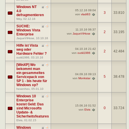
Windows NT
05.12.16
09:04
4.0
3
33.810
von
vladi63
defragmentieren
firby
, 02.12.16
SUCHE:
11.10.16
06:37
Windows Vista
2
33.195
von
JaqueViHose
Enterprise
JaqueViHose
, 10.10.16
Hilfe ist Vista
04.10.16
21:42
weg oder
2
42.484
von
outiii1986
Hardware Fehler ?
outiii1986
, 03.10.16
[WinXP] Wo
bekommt man
ein gesammeltes
04.09.16
09:13
5
38.478
Servicepack von
von
Monkstar
SP 1 - bis heute für
Windows xp?
hexenhex
, 05.01.10
Windows 10
Enterprise
kostet Geld: Das
15.06.16
01:52
0
33.724
sind Microsofts
von
Elvis
Update- &
Sicherheitsfeatures
Elvis
, 01.02.15
Windows