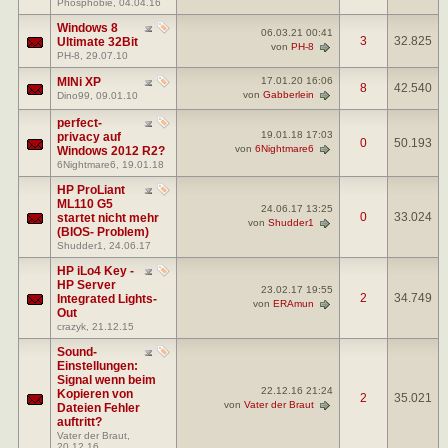
Phosphobie
, 04.04.16
Windows 8
06.03.21
00:41
3
32.825
Ultimate 32Bit
von
PH-8
PH-8
, 29.07.10
MINi XP
17.01.20
16:06
8
42.540
von
Gabberlein
Dino99
, 09.01.10
perfect-
19.01.18
17:03
privacy auf
0
50.193
von
6Nightmare6
Windows 2012 R2?
6Nightmare6
, 19.01.18
HP ProLiant
ML110 G5
24.06.17
13:25
0
33.024
startet nicht mehr
von
Shudder1
(BIOS- Problem)
Shudder1
, 24.06.17
HP iLo4 Key -
HP Server
23.02.17
19:55
2
34.749
Integrated Lights-
von
ERAmun
Out
crazyk
, 21.12.15
Sound-
Einstellungen:
Signal wenn beim
22.12.16
21:24
Kopieren von
2
35.021
von
Vater der Braut
Dateien Fehler
auftritt?
Vater der Braut
,
20.12.16