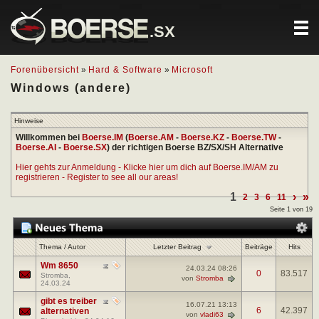
.SX
Forenübersicht
»
Hard & Software
»
Microsoft
Windows (andere)
Hinweise
Willkommen bei
Boerse.IM
(
Boerse.AM
-
Boerse.KZ
-
Boerse.TW
-
Boerse.AI
-
Boerse.SX
) der richtigen Boerse BZ/SX/SH Alternative
Hier gehts zur Anmeldung - Klicke hier um dich auf Boerse.IM/AM zu
registrieren - Register to see all our areas!
1
›
»
2
3
6
11
Seite 1 von 19
Letzter Beitrag
Thema
/
Autor
Beiträge
Hits
Wm 8650
24.03.24
08:26
0
83.517
Stromba
,
von
Stromba
24.03.24
gibt es treiber
16.07.21
13:13
6
42.397
alternativen
von
vladi63