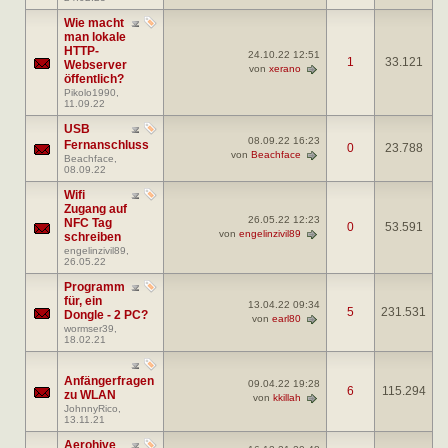
Wie macht
man lokale
HTTP-
24.10.22
12:51
1
33.121
Webserver
von
xerano
öffentlich?
Pikolo1990
,
11.09.22
USB
08.09.22
16:23
Fernanschluss
0
23.788
von
Beachface
Beachface
,
08.09.22
Wifi
Zugang auf
26.05.22
12:23
NFC Tag
0
53.591
von
engelinzivil89
schreiben
engelinzivil89
,
26.05.22
Programm
für, ein
13.04.22
09:34
5
231.531
Dongle - 2 PC?
von
earl80
wormser39
,
18.02.21
Anfängerfragen
09.04.22
19:28
6
115.294
zu WLAN
von
kkillah
JohnnyRico
,
13.11.21
Aerohive