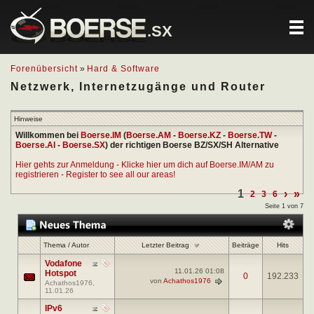
.SX
Forenübersicht
»
Hard & Software
Netzwerk, Internetzugänge und Router
Hinweise
Willkommen bei
Boerse.IM
(
Boerse.AM
-
Boerse.KZ
-
Boerse.TW
-
Boerse.AI
-
Boerse.SX
) der richtigen Boerse BZ/SX/SH Alternative
Hier gehts zur Anmeldung - Klicke hier um dich auf Boerse.IM/AM zu
registrieren - Register to see all our areas!
1
›
»
2
3
6
Seite 1 von 7
Letzter Beitrag
Thema
/
Autor
Beiträge
Hits
Vodafone
11.01.26
01:08
Hotspot
0
192.233
von
Achathos1976
Achathos1976
,
11.01.26
IPv6