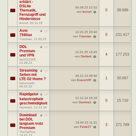
erklärt -
DSLite
04.09.25
21:52
0
38.689
Thematik,
von
lennef
Fernzugriff und
Hindernisse
lennef
, 01.11.16
Avm
12.03.25
20:40
0
231.417
7590ax
von
Yzerman
Yzerman
, 12.03.25
DDL
Premium
12.01.25
15:45
4
177.253
und VPN
von
DaHard
itschi12345
,
21.09.24
Streaming
Seiten mit
28.12.24
08:46
1
30.067
LTE O2 Home ?
von
ErazorVIP
tickonmeth
,
06.02.23
Rapidgator
12.12.24
16:18
katastrophale
0
15.710
von
Gamma1
geschwindigkeit
Gamma1
, 12.12.24
Download
bei DDL
18.06.23
11:31
langsam trotz
3
271.789
von
Fizzle27
Premium
TheTallTom
,
24.02.23