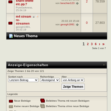
share-online
2
78.559
von
beschier123
etc.pp.?
PureDarkness
,
25.04.19
m4 stream
re-
20.02.19
15:44
0
27.803
streamen
von
georgh1991
georgh1991
,
20.02.19
1
›
»
2
3
6
Seite 1 von 7
Anzeige-Eigenschaften
Zeige Themen 1 bis 20 von 121
Sortiert nach
Reihenfolge
Alter
Legende
Neue Beiträge
Beliebtes Thema mit neuen Beiträgen
Keine neuen Beiträge
Beliebtes Thema ohne neue Beiträge