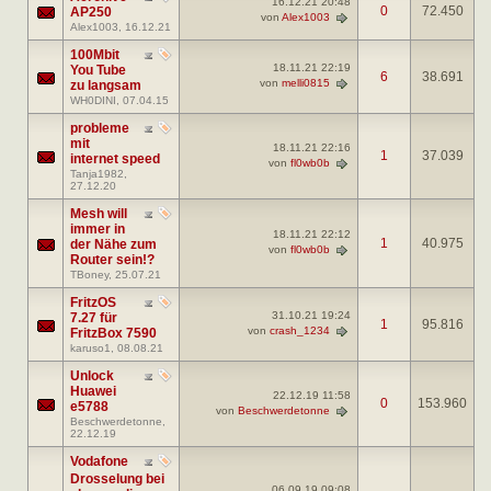
16.12.21
20:48
0
72.450
AP250
von
Alex1003
Alex1003
, 16.12.21
100Mbit
18.11.21
22:19
You Tube
6
38.691
von
melli0815
zu langsam
WH0DINI
, 07.04.15
probleme
mit
18.11.21
22:16
1
37.039
internet speed
von
fl0wb0b
Tanja1982
,
27.12.20
Mesh will
immer in
18.11.21
22:12
1
40.975
der Nähe zum
von
fl0wb0b
Router sein!?
TBoney
, 25.07.21
FritzOS
31.10.21
19:24
7.27 für
1
95.816
von
crash_1234
FritzBox 7590
karuso1
, 08.08.21
Unlock
Huawei
22.12.19
11:58
0
153.960
e5788
von
Beschwerdetonne
Beschwerdetonne
,
22.12.19
Vodafone
Drosselung bei
06.09.19
09:08