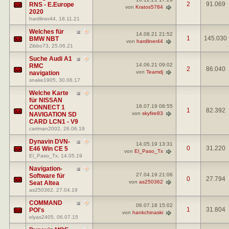
2
91.069
RNS - E.Europe
von
Kratos5784
2020
hardliner44
, 18.11.21
Welches für
14.08.21
21:52
1
145.030
BMW NBT
von
hardliner44
Zibbo73
, 25.06.21
Suche Audi A1
14.06.21
09:02
RMC
2
86.040
von
Teamdj
navigation
snake1905
, 30.06.17
Welche Karte
für NISSAN
18.07.19
08:55
CONNECT 1
1
82.392
von
skyfire83
NAVIGATION SD
CARD LCN1 - V9
cartman2002
, 26.06.19
Dynavin DVN-
14.05.19
13:31
0
31.220
E46 Win CE 5
von
El_Paso_Tx
El_Paso_Tx
, 14.05.19
Navigation-
27.04.19
21:06
Software für
0
27.794
von
as250362
Seat Altea
as250362
, 27.04.19
COMMAND
06.07.18
15:02
1
31.804
POI's
von
hankchinaski
elyas2405
, 06.07.15