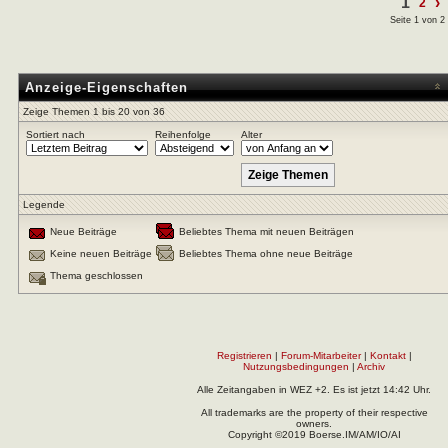
1
›
2
Seite 1 von 2
Anzeige-Eigenschaften
Zeige Themen 1 bis 20 von 36
Sortiert nach
Reihenfolge
Alter
Legende
Neue Beiträge
Beliebtes Thema mit neuen Beiträgen
Keine neuen Beiträge
Beliebtes Thema ohne neue Beiträge
Thema geschlossen
Registrieren
|
Forum-Mitarbeiter
|
Kontakt
|
Nutzungsbedingungen
|
Archiv
Alle Zeitangaben in WEZ +2. Es ist jetzt
14:42
Uhr.
All trademarks are the property of their respective
owners.
Copyright ©2019 Boerse.IM/AM/IO/AI