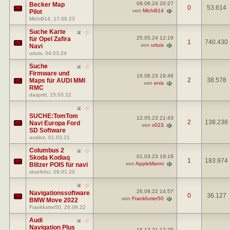
09.08.24
20:27
Becker Map
0
53.614
von
Michi914
Pilot
Michi914
, 17.08.23
Suche Karte
25.05.24
12:19
für Opel Zafira
1
740.430
von
urtuix
Navi
urtuix
, 04.03.24
Suche
Firmware und
16.08.23
19:48
2
38.578
Maps für AUDI MMI
von
enis
RMC
daspritt
, 15.03.22
SUCHE:TomTom
12.05.23
21:43
2
138.238
Navi Europa Ford
von
x023
SD Software
audioz
, 01.03.21
Columbus 2
01.03.23
19:19
Skoda Kodiaq
1
183.974
von
AppleManni
Blitzer POIS für navi
stuefekci
, 09.01.20
26.09.22
14:57
Navigationssoftware
0
36.127
von
Frankfurter50
BMW Move 2022
Frankfurter50
, 26.09.22
Audi
Navigation Plus
16.12.21
17:29