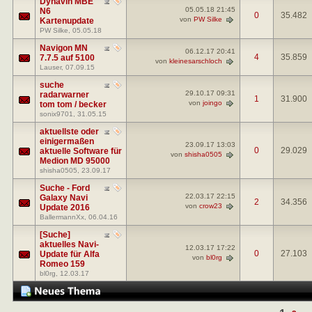
Dynavin MBE
05.05.18
21:45
N6
0
35.482
von
PW Silke
Kartenupdate
PW Silke
, 05.05.18
Navigon MN
06.12.17
20:41
4
35.859
7.7.5 auf 5100
von
kleinesarschloch
Lauser
, 07.09.15
suche
29.10.17
09:31
radarwarner
1
31.900
von
joingo
tom tom / becker
sonix9701
, 31.05.15
aktuellste oder
einigermaßen
23.09.17
13:03
0
29.029
aktuelle Software für
von
shisha0505
Medion MD 95000
shisha0505
, 23.09.17
Suche - Ford
22.03.17
22:15
Galaxy Navi
2
34.356
von
crow23
Update 2016
BallermannXx
, 06.04.16
[Suche]
aktuelles Navi-
12.03.17
17:22
0
27.103
Update für Alfa
von
bl0rg
Romeo 159
bl0rg
, 12.03.17