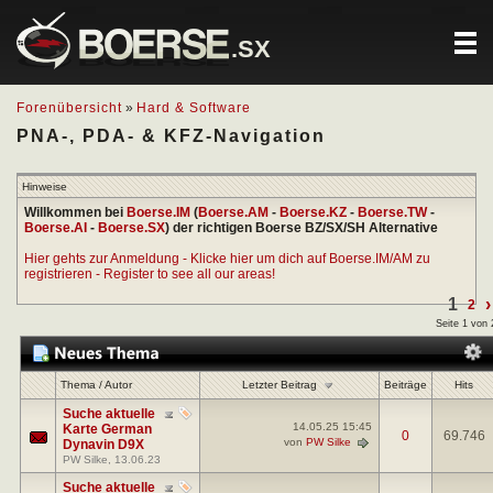
.SX
Forenübersicht
»
Hard & Software
PNA-, PDA- & KFZ-Navigation
Hinweise
Willkommen bei
Boerse.IM
(
Boerse.AM
-
Boerse.KZ
-
Boerse.TW
-
Boerse.AI
-
Boerse.SX
) der richtigen Boerse BZ/SX/SH Alternative
Hier gehts zur Anmeldung - Klicke hier um dich auf Boerse.IM/AM zu
registrieren - Register to see all our areas!
1
›
2
Seite 1 von 
Letzter Beitrag
Thema
/
Autor
Beiträge
Hits
Suche aktuelle
14.05.25
15:45
Karte German
0
69.746
von
PW Silke
Dynavin D9X
PW Silke
, 13.06.23
Suche aktuelle