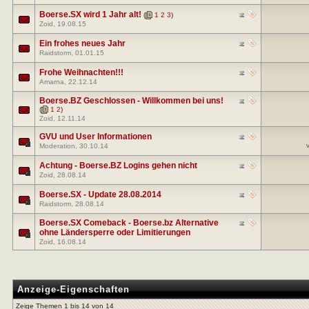
Boerse.SX wird 1 Jahr alt!
(
1
2
3
)
Zoid
, 19.08.15
Ein frohes neues Jahr
Raidstorm
, 01.01.15
Frohe Weihnachten!!!
Amarna
, 22.12.14
Boerse.BZ Geschlossen - Willkommen bei uns!
(
1
2
)
Zoid
, 12.11.14
GVU und User Informationen
Moderation
, 30.10.14
Achtung - Boerse.BZ Logins gehen nicht
Zoid
, 28.08.14
Boerse.SX - Update 28.08.2014
Raidstorm
, 28.08.14
Boerse.SX Comeback - Boerse.bz Alternative
ohne Ländersperre oder Limitierungen
Zoid
, 16.08.14
Anzeige-Eigenschaften
Zeige Themen 1 bis 14 von 14