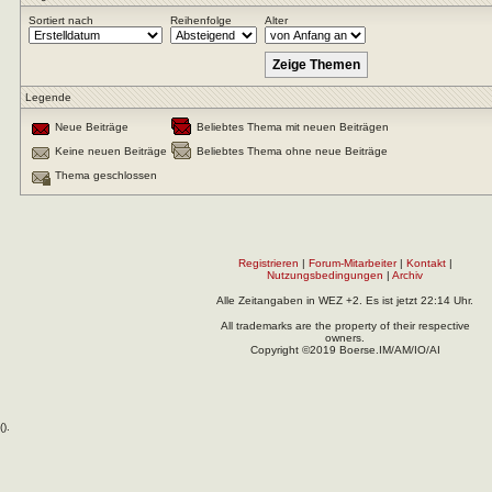
Sortiert nach
Reihenfolge
Alter
Legende
Neue Beiträge
Beliebtes Thema mit neuen Beiträgen
Keine neuen Beiträge
Beliebtes Thema ohne neue Beiträge
Thema geschlossen
Registrieren
|
Forum-Mitarbeiter
|
Kontakt
|
Nutzungsbedingungen
|
Archiv
Alle Zeitangaben in WEZ +2. Es ist jetzt
22:14
Uhr.
All trademarks are the property of their respective
owners.
Copyright ©2019 Boerse.IM/AM/IO/AI
(
).