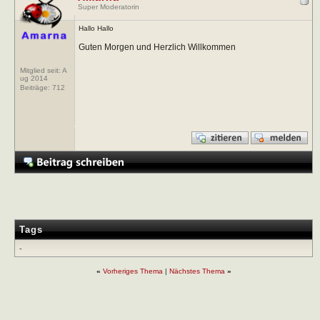
Super Moderatorin
Hallo Hallo
Guten Morgen und Herzlich Willkommen
Mitglied seit: A
ug 2014
Beiträge:
712
Tags
-
«
Vorheriges Thema
|
Nächstes Thema
»