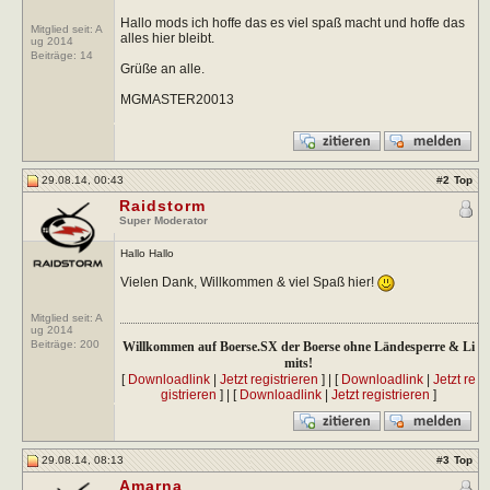
Hallo mods ich hoffe das es viel spaß macht und hoffe das
Mitglied seit: A
alles hier bleibt.
ug 2014
Beiträge:
14
Grüße an alle.
MGMASTER20013
29.08.14, 00:43
#
2
Top
Raidstorm
Super Moderator
Hallo Hallo
Vielen Dank, Willkommen & viel Spaß hier!
Mitglied seit: A
ug 2014
Beiträge:
200
Willkommen auf Boerse.SX der Boerse ohne Ländesperre & Li
mits!
[
Downloadlink
|
Jetzt registrieren
] | [
Downloadlink
|
Jetzt re
gistrieren
] | [
Downloadlink
|
Jetzt registrieren
]
29.08.14, 08:13
#
3
Top
Amarna