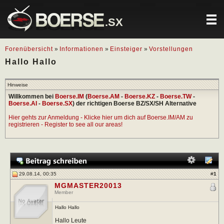
.SX
Forenübersicht
»
Informationen
»
Einsteiger
»
Vorstellungen
Hallo Hallo
Hinweise
Willkommen bei
Boerse.IM
(
Boerse.AM
-
Boerse.KZ
-
Boerse.TW
-
Boerse.AI
-
Boerse.SX
) der richtigen Boerse BZ/SX/SH Alternative
Hier gehts zur Anmeldung - Klicke hier um dich auf Boerse.IM/AM zu
registrieren - Register to see all our areas!
29.08.14, 00:35
#
1
MGMASTER20013
Member
Hallo Hallo
Hallo Leute