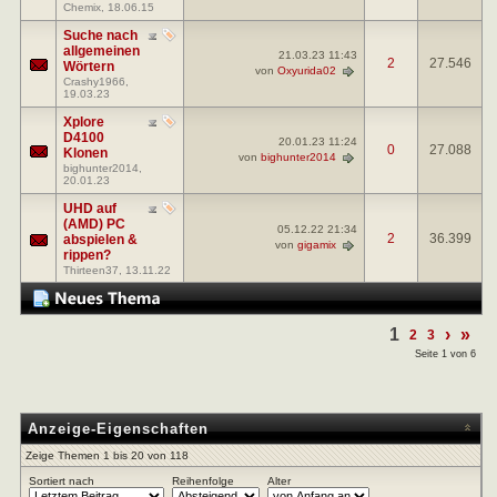
Chemix
, 18.06.15
Suche nach
allgemeinen
21.03.23
11:43
2
27.546
Wörtern
von
Oxyurida02
Crashy1966
,
19.03.23
Xplore
D4100
20.01.23
11:24
0
27.088
Klonen
von
bighunter2014
bighunter2014
,
20.01.23
UHD auf
(AMD) PC
05.12.22
21:34
2
36.399
abspielen &
von
gigamix
rippen?
Thirteen37
, 13.11.22
1
›
»
2
3
Seite 1 von 6
Anzeige-Eigenschaften
Zeige Themen 1 bis 20 von 118
Sortiert nach
Reihenfolge
Alter