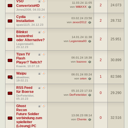
VSO
11.03.24
11:05
2
24.073
ConvertxtoHD
von
WilliXXX
Jones2008
, 04.03.24
Cydia
03.02.24
23:56
2
28.732
Installation
von
zexor2012
spatz1115
, 24.12.23
Blinkst
kostenfrei
14.01.24
11:38
2
25.951
oder Alternative?
von
Legionista93
Legionista93
,
23.12.23
Tizen TV
06.01.24
16:38
Flash
2
30.899
von
bazooo
Player? Twitch?
Kraenk
, 10.07.16
Waipu
06.01.24
00:24
1
82.586
slowdriver
,
von
orion
19.02.21
RSS Feed
05.10.23
17:33
für Boerse
0
29.290
von
DerFetteIdiot
DerFetteIdiot
,
05.10.23
Ghost
Recon
Future Soldier
13.06.23
08:14
0
32.516
verbindung zum
von
Chemix
spielleiter
(Lösung) PC