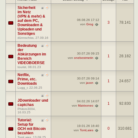
Sicherheit
im Netz
(VPN & mehr) &
06.08.26
17:12
auf dem PC,
3
78.141
von
Grog
Downloaden &
Uploaden und
Sonstiges
dünnschiss
, 27.09.16
Bedeutung
der
30.07.26
09:15
Abkürzungen im
1
28.182
von
onebestmetin
Bereich
VIDEOBOERSE
tourist
, 08.01.23
Netflix,
30.07.26
09:14
Prime, etc.
1
24.657
von
jaxxn
Downloads
Lugg_r
, 22.06.25
JDownloader und
04.02.26
14:07
1
92.830
captchas
von
Matrixxneo
Philoro3004
,
16.03.25
Tutorial:
Setup für
19.01.26
16:40
0
310.681
OCH mit Bitcoin
von
TomLaies
bezahlen
TomLaies
, 13.09.25