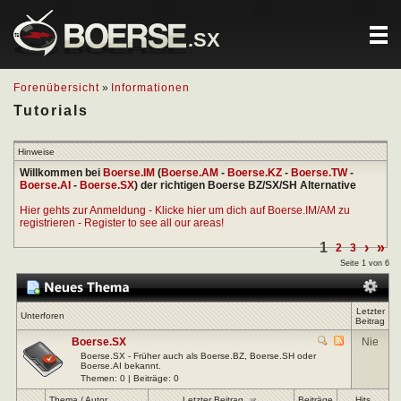
.SX
Forenübersicht
»
Informationen
Tutorials
Hinweise
Willkommen bei
Boerse.IM
(
Boerse.AM
-
Boerse.KZ
-
Boerse.TW
-
Boerse.AI
-
Boerse.SX
) der richtigen Boerse BZ/SX/SH Alternative
Hier gehts zur Anmeldung - Klicke hier um dich auf Boerse.IM/AM zu
registrieren - Register to see all our areas!
1
›
»
2
3
Seite 1 von 6
Letzter
Unterforen
Beitrag
Boerse.SX
Nie
Boerse.SX - Früher auch als Boerse.BZ, Boerse.SH oder
Boerse.AI bekannt.
Themen: 0 | Beiträge: 0
Letzter Beitrag
Thema
/
Autor
Beiträge
Hits