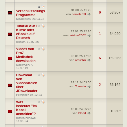
31.08.25
11:25
Verschlüsselungs
6
53.807
von
demeter23
Programme
MiriamKilos
, 24.04.23
Tutorial AI/KI
Kurse oder
17.08.25
12:26
1
34.920
eBooks auf
von
outsider2002
Deutsch
mxcom
, 10.07.25
Videos von
Pro7
03.06.25
17:36
Mediathek
6
159.263
von
oreschik
downloaden
Macgyver87
,
13.07.19
Download
von
29.12.24
03:50
Videodateien
2
36.162
von
Tornado
über
JDownloader
Petrijaner
, 06.12.24
Was
bedeutet "Im
13.03.24
05:26
Kanal
1
110.305
von
Bleed
anmelden"?
misterunknown
,
16.01.24