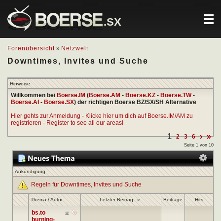
.SX
Forenübersicht
»
Netzwelt
Downtimes, Invites und Suche
Hinweise
Willkommen bei
Boerse.IM
(
Boerse.AM
-
Boerse.KZ
-
Boerse.TW
-
Boerse.AI
-
Boerse.SX
) der richtigen Boerse BZ/SX/SH Alternative
Hier gehts zur Anmeldung - Klicke hier um dich auf Boerse.IM/AM zu
registrieren - Register to see all our areas!
1
›
»
2
3
6
Seite 1 von 10
Ankündigung
Regeln für Downtimes, Invites und Suche
Letzter Beitrag
Thema
/
Autor
Beiträge
Hits
bs.to
burning-