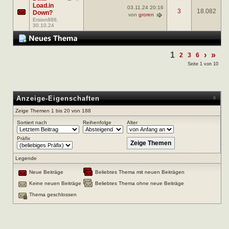
Load.in
03.11.24
20:16
3
18.082
Down?
von
groren
Ersion888
,
30.10.24
1
›
»
2
3
6
Seite 1 von 10
Anzeige-Eigenschaften
Zeige Themen 1 bis 20 von 188
Sortiert nach
Reihenfolge
Alter
Präfix
Legende
Neue Beiträge
Beliebtes Thema mit neuen Beiträgen
Keine neuen Beiträge
Beliebtes Thema ohne neue Beiträge
Thema geschlossen