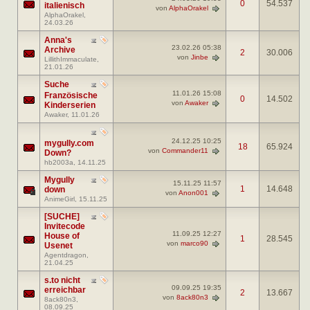
0
54.537
italienisch
von
AlphaOrakel
AlphaOrakel
,
24.03.26
Anna's
23.02.26
05:38
Archive
2
30.006
von
Jinbe
LillithImmaculate
,
21.01.26
Suche
11.01.26
15:08
Französische
0
14.502
von
Awaker
Kinderserien
Awaker
, 11.01.26
24.12.25
10:25
mygully.com
18
65.924
von
Commander11
Down?
hb2003a
, 14.11.25
Mygully
15.11.25
11:57
1
14.648
down
von
Anon001
AnimeGirl
, 15.11.25
[SUCHE]
Invitecode
11.09.25
12:27
House of
1
28.545
von
marco90
Usenet
Agentdragon
,
21.04.25
s.to nicht
09.09.25
19:35
erreichbar
2
13.667
von
8ack80n3
8ack80n3
,
08.09.25