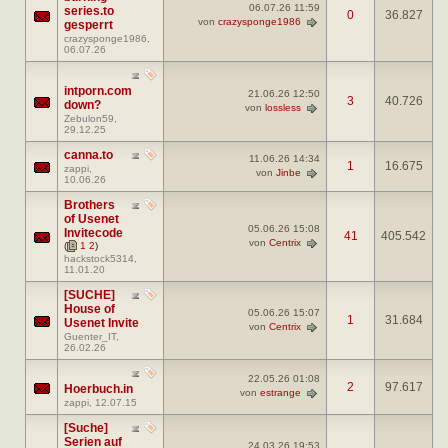
06.07.26
11:59
series.to
0
36.827
von
crazysponge1986
gesperrt
crazysponge1986
,
06.07.26
intporn.com
21.06.26
12:50
3
40.726
down?
von
lossless
Zebulon59
,
29.12.25
canna.to
11.06.26
14:34
1
16.675
zappi
,
von
Jinbe
10.06.26
Brothers
of Usenet
05.06.26
15:08
Invitecode
41
405.542
von
Centrix
(
1
2
)
hackstock5314
,
11.01.20
[SUCHE]
House of
05.06.26
15:07
1
31.684
Usenet Invite
von
Centrix
Guenter_IT
,
26.02.26
22.05.26
01:08
2
97.617
Hoerbuch.in
von
estrange
zappi
, 12.07.15
[Suche]
Serien auf
24.03.26
19:53