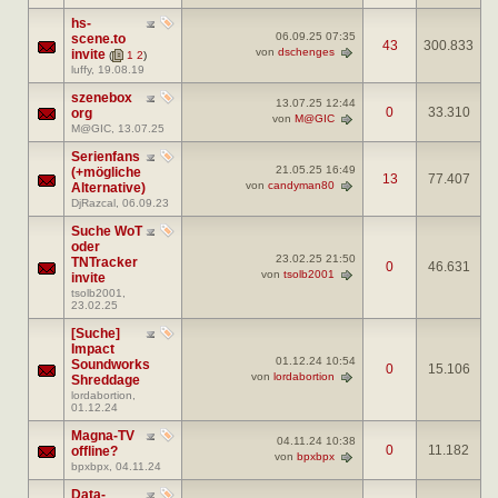
hs-
06.09.25
07:35
scene.to
43
300.833
von
dschenges
invite
(
1
2
)
luffy
, 19.08.19
szenebox
13.07.25
12:44
0
33.310
org
von
M@GIC
M@GIC
, 13.07.25
Serienfans
21.05.25
16:49
(+mögliche
13
77.407
von
candyman80
Alternative)
DjRazcal
, 06.09.23
Suche WoT
oder
23.02.25
21:50
TNTracker
0
46.631
von
tsolb2001
invite
tsolb2001
,
23.02.25
[Suche]
Impact
01.12.24
10:54
Soundworks
0
15.106
von
lordabortion
Shreddage
lordabortion
,
01.12.24
Magna-TV
04.11.24
10:38
0
11.182
offline?
von
bpxbpx
bpxbpx
, 04.11.24
Data-