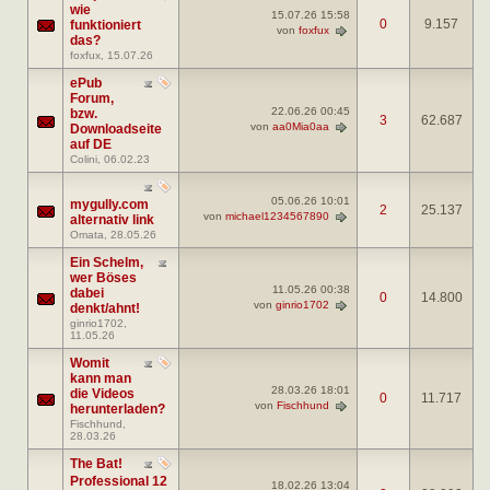
wie
15.07.26
15:58
0
9.157
funktioniert
von
foxfux
das?
foxfux
, 15.07.26
ePub
Forum,
22.06.26
00:45
bzw.
3
62.687
von
aa0Mia0aa
Downloadseite
auf DE
Colini
, 06.02.23
05.06.26
10:01
mygully.com
2
25.137
von
michael1234567890
alternativ link
Omata
, 28.05.26
Ein Schelm,
wer Böses
11.05.26
00:38
dabei
0
14.800
von
ginrio1702
denkt/ahnt!
ginrio1702
,
11.05.26
Womit
kann man
28.03.26
18:01
die Videos
0
11.717
von
Fischhund
herunterladen?
Fischhund
,
28.03.26
The Bat!
Professional 12
18.02.26
13:04