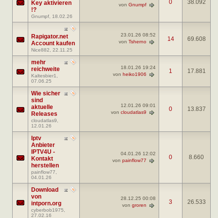
0
38.092
Key aktivieren
von
Gnumpf
!?
Gnumpf
, 18.02.26
23.01.26
08:52
Rapigator.net
14
69.608
von
Tsherno
Account kaufen
Nice882
, 22.11.25
mehr
18.01.26
19:24
reichweite
1
17.881
von
heiko1906
Kaltesbier1
,
07.06.25
Wie sicher
sind
12.01.26
09:01
aktuelle
0
13.837
von
cloudatlas9
Releases
cloudatlas9
,
12.01.26
Iptv
Anbieter
IPTV4U -
04.01.26
12:02
0
8.660
Kontakt
von
painflow77
herstellen
painflow77
,
04.01.26
Download
von
28.12.25
00:08
3
26.533
intporn.org
von
groren
cyberbob1975
,
27.02.16