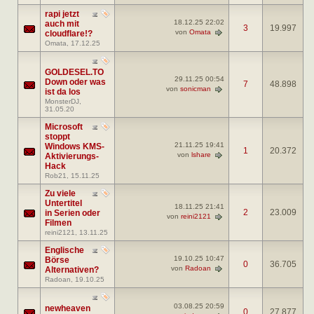
rapi jetzt
18.12.25
22:02
auch mit
3
19.997
von
Omata
cloudflare!?
Omata
, 17.12.25
GOLDESEL.TO
29.11.25
00:54
Down oder was
7
48.898
von
sonicman
ist da los
MonsterDJ
,
31.05.20
Microsoft
stoppt
21.11.25
19:41
Windows KMS-
1
20.372
von
lshare
Aktivierungs-
Hack
Rob21
, 15.11.25
Zu viele
Untertitel
18.11.25
21:41
2
23.009
in Serien oder
von
reini2121
Filmen
reini2121
, 13.11.25
Englische
19.10.25
10:47
Börse
0
36.705
von
Radoan
Alternativen?
Radoan
, 19.10.25
03.08.25
20:59
newheaven
0
27.877