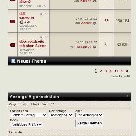
von
indenpo
down?
indenpo
, 03.08.25
ddl-
warez.to
27.07.25
11:22
55
350.184
(
1
2
)
von
Warbier
cyberjack27
,
10.11.21
downloadseite
24.06.25
22:25
0
33.939
mit alten Serien
von
Tarzan666
Tarzan666
,
24.06.25
1
›
»
2
3
6
11
Seite 1 von 19
Anzeige-Eigenschaften
Zeige Themen 1 bis 20 von 377
Sortiert nach
Reihenfolge
Alter
Präfix
Legende