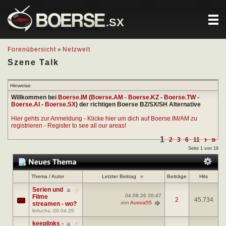
.SX
Forenübersicht
»
Netzwelt
Szene Talk
Hinweise
Willkommen bei
Boerse.IM
(
Boerse.AM
-
Boerse.KZ
-
Boerse.TW
-
Boerse.AI
-
Boerse.SX
) der richtigen Boerse BZ/SX/SH Alternative
Hier gehts zur Anmeldung - Klicke hier um dich auf Boerse.IM/AM zu
registrieren - Register to see all our areas!
1
›
»
2
3
6
11
Seite 1 von 19
Letzter Beitrag
Thema
/
Autor
Beiträge
Hits
Serien und
04.08.26
20:47
Filme
2
45.734
von
Aurora55
streamen - wo?
linfuchs
, 09.04.26
keeplinks -