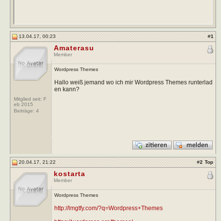
13.04.17, 00:23
#
1
Amaterasu
Member
Wordpress Themes
Hallo weiß jemand wo ich mir Wordpress Themes runterlad
en kann?
Mitglied seit: F
eb 2015
Beiträge:
4
20.04.17, 21:22
#
2
Top
kostarta
Member
Wordpress Themes
http://lmgtfy.com/?q=Wordpress+Themes