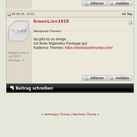
26.08.25, 15:01
#
4
Top
GreenLion1010
Wordpress Themes
da gibt es so einige...
ich finde folgendes Package gut:
Kadence Themes:
https://www.kadencewp.com/
Mitglied seit: A
ug 2025
Beiträge:
3
«
Vorheriges Thema
|
Nächstes Thema
»