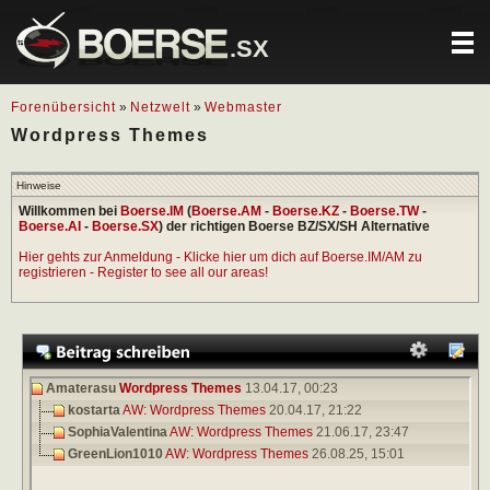
.SX
Forenübersicht
»
Netzwelt
»
Webmaster
Wordpress Themes
Hinweise
Willkommen bei
Boerse.IM
(
Boerse.AM
-
Boerse.KZ
-
Boerse.TW
-
Boerse.AI
-
Boerse.SX
) der richtigen Boerse BZ/SX/SH Alternative
Hier gehts zur Anmeldung - Klicke hier um dich auf Boerse.IM/AM zu
registrieren - Register to see all our areas!
Amaterasu
Wordpress Themes
13.04.17,
00:23
kostarta
AW: Wordpress Themes
20.04.17,
21:22
SophiaValentina
AW: Wordpress Themes
21.06.17,
23:47
GreenLion1010
AW: Wordpress Themes
26.08.25,
15:01