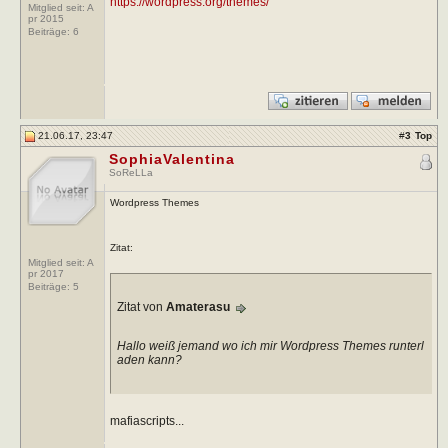
https://wordpress.org/themes/
Mitglied seit: A
pr 2015
Beiträge:
6
21.06.17, 23:47
#
3
Top
SophiaValentina
SoReLLa
Wordpress Themes
Zitat:
Mitglied seit: A
pr 2017
Beiträge:
5
Zitat von
Amaterasu
Hallo weiß jemand wo ich mir Wordpress Themes runterl
aden kann?
mafiascripts...