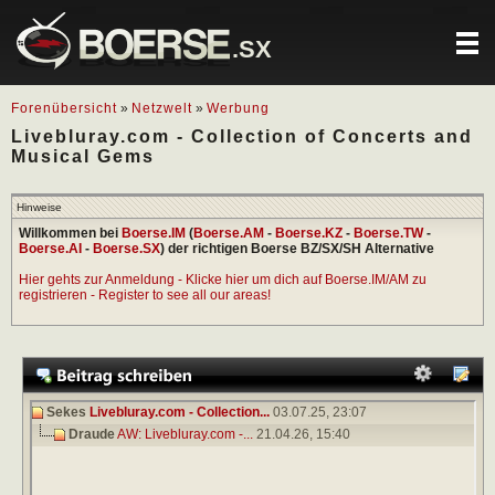
.SX
Forenübersicht
»
Netzwelt
»
Werbung
Livebluray.com - Collection of Concerts and
Musical Gems
Hinweise
Willkommen bei
Boerse.IM
(
Boerse.AM
-
Boerse.KZ
-
Boerse.TW
-
Boerse.AI
-
Boerse.SX
) der richtigen Boerse BZ/SX/SH Alternative
Hier gehts zur Anmeldung - Klicke hier um dich auf Boerse.IM/AM zu
registrieren - Register to see all our areas!
Sekes
Livebluray.com - Collection...
03.07.25,
23:07
Draude
AW: Livebluray.com -...
21.04.26,
15:40