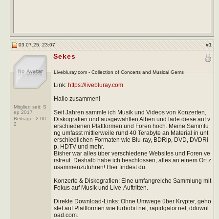
03.07.25, 23:07
#
1
Sekes
Livebluray.com - Collection of Concerts and Musical Gems
Link:
https://livebluray.com
Hallo zusammen!
Mitglied seit: S
Seit Jahren sammle ich Musik und Videos von Konzerten,
ep 2017
Diskografien und ausgewählten Alben und lade diese auf v
Beiträge:
2.00
2
erschiedenen Plattformen und Foren hoch. Meine Sammlu
ng umfasst mittlerweile rund 40 Terabyte an Material in unt
erschiedlichen Formaten wie Blu-ray, BDRip, DVD, DVDRi
p, HDTV und mehr.
Bisher war alles über verschiedene Websites und Foren ve
rstreut. Deshalb habe ich beschlossen, alles an einem Ort z
usammenzuführen! Hier findest du:
Konzerte & Diskografien: Eine umfangreiche Sammlung mit
Fokus auf Musik und Live-Auftritten.
Direkte Download-Links: Ohne Umwege über Krypter, geho
stet auf Plattformen wie turbobit.net, rapidgator.net, ddownl
oad.com.