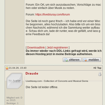
Forum: Ein Ort, um sich auszutauschen, Vorschläge zu mac
hen oder einfach über Musik zu reden.
Forum:
https://livebluray.com/forum
Die Seite ist noch ganz frisch – ich habe erst vor einer Woc
he begonnen, alles hochzuladen. Also bitte ich um ein biss
chen Nachsicht, während ich die Sammlung weiter aufbau
e. Schau dich um, lade dir runter, was dir gefällt, und lass g
erne Feedback da!
[
Downloadlink
|
Jetzt registrieren
]
Da immer wieder nach DDL-Links gefragt wird, werde ich
diesen Hosting jetzt in meine Beiträge aufnehmen.
21.04.26, 15:40
#
2
Top
Draude
Livebluray.com - Collection of Concerts and Musical Gems
Die Seite ist leider offline.
Mitglied seit: D
ec 2015
Beiträge:
1