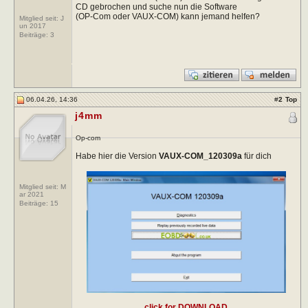
CD gebrochen und suche nun die Software
(OP-Com oder VAUX-COM) kann jemand helfen?
Mitglied seit: J
un 2017
Beiträge:
3
06.04.26, 14:36
#
2
Top
j4mm
Op-com
Habe hier die Version
VAUX-COM_120309a
für dich
Mitglied seit: M
ar 2021
Beiträge:
15
click for DOWNLOAD