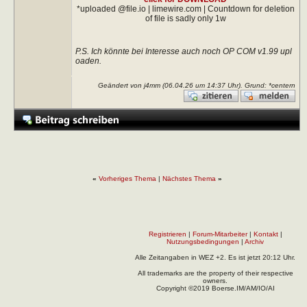
*uploaded @file.io | limewire.com | Countdown for deletion
of file is sadly only 1w
P.S. Ich könnte bei Interesse auch noch OP COM v1.99 upl
oaden.
Geändert von j4mm (06.04.26 um
14:37
Uhr). Grund: *centern
«
Vorheriges Thema
|
Nächstes Thema
»
Registrieren
|
Forum-Mitarbeiter
|
Kontakt
|
Nutzungsbedingungen
|
Archiv
Alle Zeitangaben in WEZ +2. Es ist jetzt
20:12
Uhr.
All trademarks are the property of their respective
owners.
Copyright ©2019 Boerse.IM/AM/IO/AI