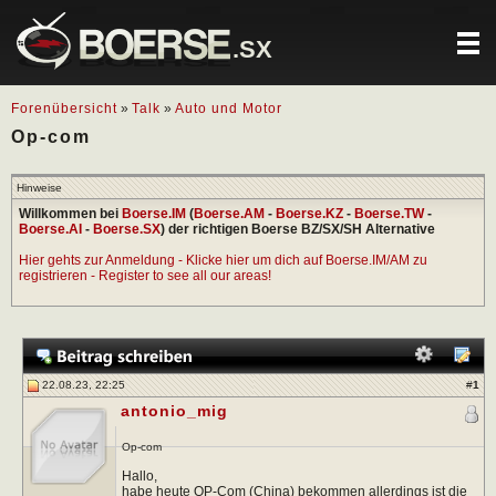
.SX
Forenübersicht
»
Talk
»
Auto und Motor
Op-com
Hinweise
Willkommen bei
Boerse.IM
(
Boerse.AM
-
Boerse.KZ
-
Boerse.TW
-
Boerse.AI
-
Boerse.SX
) der richtigen Boerse BZ/SX/SH Alternative
Hier gehts zur Anmeldung - Klicke hier um dich auf Boerse.IM/AM zu
registrieren - Register to see all our areas!
22.08.23, 22:25
#
1
antonio_mig
Op-com
Hallo,
habe heute OP-Com (China) bekommen allerdings ist die