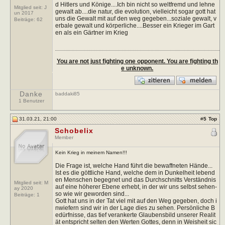
d Hitlers und Könige....Ich bin nicht so weltfremd und lehne
Mitglied seit: J
gewalt ab....die natur, die evolution, vielleicht sogar gott hat
un 2017
uns die Gewalt mit auf den weg gegeben...soziale gewalt, v
Beiträge:
62
erbale gewalt und körperliche....Besser ein Krieger im Gart
en als ein Gärtner im Krieg
You are not just fighting one opponent. You are fighting th
e unknown.
Danke
baddaki85
1 Benutzer
31.03.21, 21:00
#
5
Top
Schobelix
Member
Kein Krieg in meinem Namen!!!
Die Frage ist, welche Hand führt die bewaffneten Hände...
Ist es die göttliche Hand, welche dem in Dunkelheit lebend
en Menschen begegnet und das Durchschnitts Verständnis
Mitglied seit: M
auf eine höherer Ebene erhebt, in der wir uns selbst sehen-
ay 2020
so wie wir geworden sind...
Beiträge:
1
Gott hat uns in der Tat viel mit auf den Weg gegeben, doch i
nwiefern sind wir in der Lage dies zu sehen. Persönliche B
edürfnisse, das tief verankerte Glaubensbild unserer Realit
ät entspricht selten den Werten Gottes, denn in Weisheit sic