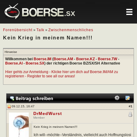
.SX
Forenübersicht
»
Talk
»
Zwischenmenschliches
Kein Krieg in meinem Namen!!!
Hinweise
Willkommen bei
Boerse.IM
(
Boerse.AM
-
Boerse.KZ
-
Boerse.TW
-
Boerse.AI
-
Boerse.SX
) der richtigen Boerse BZ/SX/SH Alternative
Hier gehts zur Anmeldung - Klicke hier um dich auf Boerse.IM/AM zu
registrieren - Register to see all our areas!
09.12.15, 16:47
#
1
DrMedWurst
Member
Kein Krieg in meinem Namen!!!
Ich will--möchte--Verständnis, vielleicht auch Hoffnungslosi