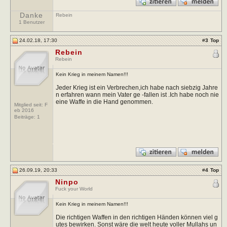
Danke
Rebein
1 Benutzer
24.02.18, 17:30
#
3
Top
Rebein
Rebein
Kein Krieg in meinem Namen!!!
Jeder Krieg ist ein Verbrechen,ich habe nach siebzig Jahre
n erfahren wann mein Vater ge -fallen ist .Ich habe noch nie
eine Waffe in die Hand genommen.
Mitglied seit: F
eb 2016
Beiträge:
1
26.09.19, 20:33
#
4
Top
Ninpo
Fuck your World
Kein Krieg in meinem Namen!!!
Die richtigen Waffen in den richtigen Händen können viel g
utes bewirken. Sonst wäre die welt heute voller Mullahs un