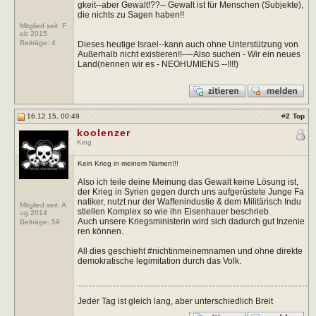
gkeit--aber Gewalt!??-- Gewalt ist für Menschen (Subjekte),
die nichts zu Sagen haben!!
Mitglied seit: F
eb 2015
Beiträge:
4
Dieses heutige Israel--kann auch ohne Unterstützung von
Außerhalb nicht existieren!!----Also suchen - Wir ein neues
Land(nennen wir es - NEOHUMIENS --!!!!)
16.12.15, 00:49
#
2
Top
koolenzer
King
Kein Krieg in meinem Namen!!!
Also ich teile deine Meinung das Gewalt keine Lösung ist,
der Krieg in Syrien gegen durch uns aufgerüstete Junge Fa
natiker, nutzt nur der Waffenindustie & dem Militärisch Indu
Mitglied seit: A
stiellen Komplex so wie ihn Eisenhauer beschrieb.
ug 2014
Auch unsere Kriegsministerin wird sich dadurch gut Inzenie
Beiträge:
59
ren können.
All dies geschieht #nichtinmeinemnamen und ohne direkte
demokratische legimitation durch das Volk.
Jeder Tag ist gleich lang, aber unterschiedlich Breit