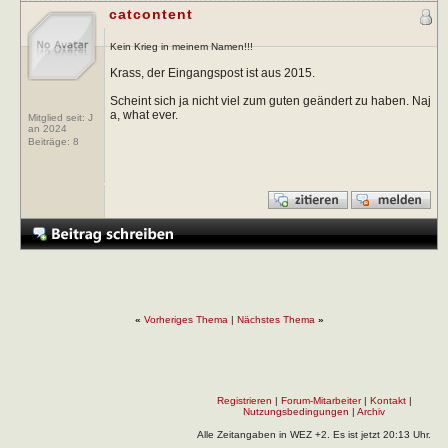
catcontent
Kein Krieg in meinem Namen!!!
Krass, der Eingangspost ist aus 2015.
Scheint sich ja nicht viel zum guten geändert zu haben. Naj
a, what ever.
Mitglied seit: J
an 2024
Beiträge:
8
«
Vorheriges Thema
|
Nächstes Thema
»
Registrieren
|
Forum-Mitarbeiter
|
Kontakt
|
Nutzungsbedingungen
|
Archiv
Alle Zeitangaben in WEZ +2. Es ist jetzt
20:13
Uhr.