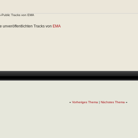
n-Public Tracks von EMA
le unveröffentlichten Tracks von
EMA
«
Vorheriges Thema
|
Nächstes Thema
»