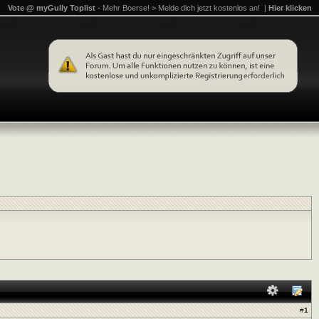
Vote @ myGully Toplist
- Mehr Boerse! > Melde dich jetzt kostenlos an! |
Hier klicken
#
1