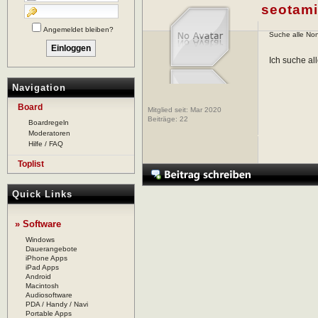
seotami
Angemeldet bleiben?
Suche alle No
Ich suche al
Navigation
Board
Mitglied seit: Mar 2020
Beiträge:
22
Boardregeln
Moderatoren
Hilfe / FAQ
Toplist
Quick Links
» Software
Windows
Dauerangebote
iPhone Apps
iPad Apps
Android
Macintosh
Audiosoftware
PDA / Handy / Navi
Portable Apps