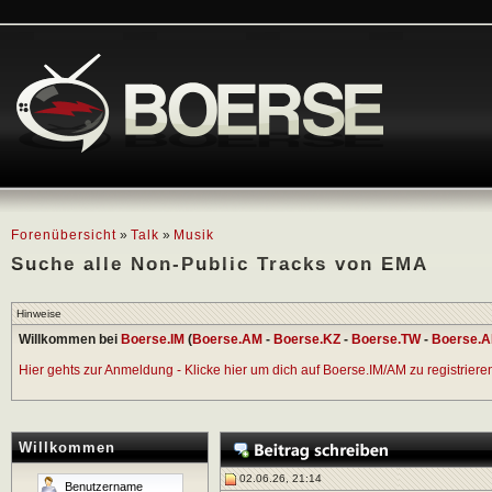
Forenübersicht
»
Talk
»
Musik
Suche alle Non-Public Tracks von EMA
Hinweise
Willkommen bei
Boerse.IM
(
Boerse.AM
-
Boerse.KZ
-
Boerse.TW
-
Boerse.A
Hier gehts zur Anmeldung - Klicke hier um dich auf Boerse.IM/AM zu registrieren 
Willkommen
02.06.26, 21:14