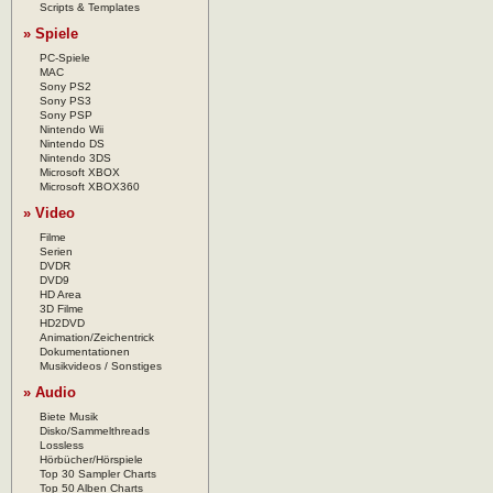
Scripts & Templates
» Spiele
PC-Spiele
MAC
Sony PS2
Sony PS3
Sony PSP
Nintendo Wii
Nintendo DS
Nintendo 3DS
Microsoft XBOX
Microsoft XBOX360
» Video
Filme
Serien
DVDR
DVD9
HD Area
3D Filme
HD2DVD
Animation/Zeichentrick
Dokumentationen
Musikvideos / Sonstiges
» Audio
Biete Musik
Disko/Sammelthreads
Lossless
Hörbücher/Hörspiele
Top 30 Sampler Charts
Top 50 Alben Charts