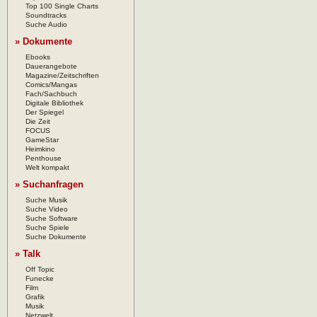
Top 100 Single Charts
Soundtracks
Suche Audio
» Dokumente
Ebooks
Dauerangebote
Magazine/Zeitschriften
Comics/Mangas
Fach/Sachbuch
Digitale Bibliothek
Der Spiegel
Die Zeit
FOCUS
GameStar
Heimkino
Penthouse
Welt kompakt
» Suchanfragen
Suche Musik
Suche Video
Suche Software
Suche Spiele
Suche Dokumente
» Talk
Off Topic
Funecke
Film
Grafik
Musik
Netzwelt