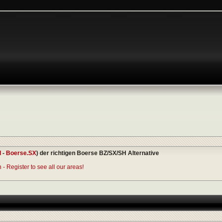
I
-
Boerse.SX
) der richtigen Boerse BZ/SX/SH Alternative
- Register to see all our areas!