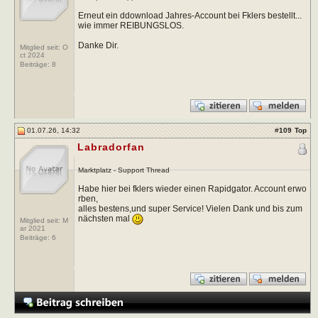
Erneut ein ddownload Jahres-Account bei Fklers bestellt...
wie immer REIBUNGSLOS.
Danke Dir.
Mitglied seit: O
ct 2024
Beiträge:
8
01.07.26, 14:32
#
109
Top
Labradorfan
Marktplatz - Support Thread
Habe hier bei fklers wieder einen Rapidgator. Account erwo
rben,
alles bestens,und super Service! Vielen Dank und bis zum
nächsten mal
Mitglied seit: M
ar 2021
Beiträge:
6