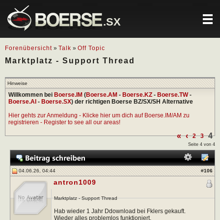
.SX
Forenübersicht
»
Talk
»
Off Topic
Marktplatz - Support Thread
Hinweise
Willkommen bei
Boerse.IM
(
Boerse.AM
-
Boerse.KZ
-
Boerse.TW
-
Boerse.AI
-
Boerse.SX
) der richtigen Boerse BZ/SX/SH Alternative
Hier gehts zur Anmeldung - Klicke hier um dich auf Boerse.IM/AM zu
registrieren - Register to see all our areas!
«
‹
4
2
3
Seite 4 von 4
04.06.26, 04:44
#
106
antron1009
Marktplatz - Support Thread
Hab wieder 1 Jahr Ddownload bei Fklers gekauft.
Wieder alles problemlos funktioniert.