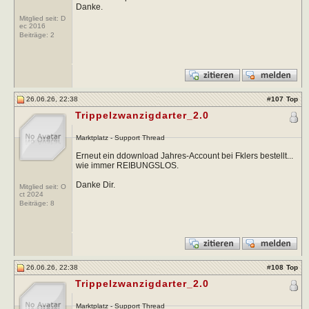
Danke.
Mitglied seit: D
ec 2016
Beiträge:
2
26.06.26, 22:38
#
107
Top
Trippelzwanzigdarter_2.0
Marktplatz - Support Thread
Erneut ein ddownload Jahres-Account bei Fklers bestellt...
wie immer REIBUNGSLOS.
Danke Dir.
Mitglied seit: O
ct 2024
Beiträge:
8
26.06.26, 22:38
#
108
Top
Trippelzwanzigdarter_2.0
Marktplatz - Support Thread