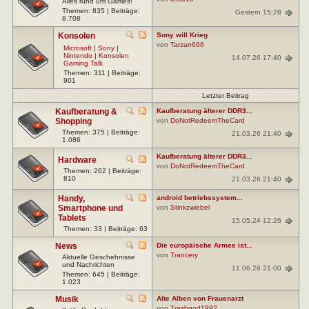
Alles rund um Games!
Themen: 835 | Beiträge:
Gestern 15:28
8.708
Konsolen
Sony will Krieg
von
Tarzan666
Microsoft
|
Sony
|
Nintendo
|
Konsolen
14.07.26 17:40
Gaming Talk
Themen: 311 | Beiträge:
901
Letzter Beitrag
Kaufberatung &
Kaufberatung älterer DDR3...
Shopping
von
DoNotRedeemTheCard
Themen: 375 | Beiträge:
21.03.26 21:40
1.086
Kaufberatung älterer DDR3...
Hardware
von
DoNotRedeemTheCard
Themen: 262 | Beiträge:
810
21.03.26 21:40
Handy,
android betriebssystem...
Smartphone und
von
Stinkzwiebel
Tablets
15.05.24 12:26
Themen: 33 | Beiträge: 63
News
Die europäische Armee ist...
von
Trancery
Aktuelle Geschehnisse
und Nachrichten
11.06.26 21:00
Themen: 645 | Beiträge:
1.023
Musik
Alte Alben von Frauenarzt
von
Trashgod1992