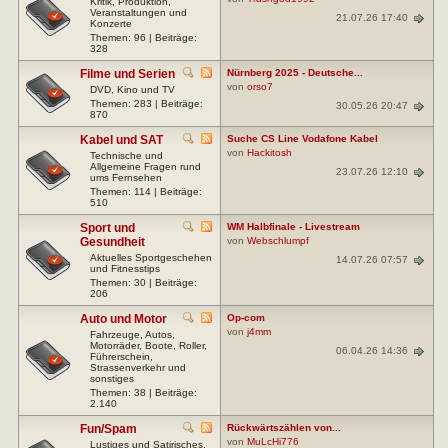
Kritik, Produktion,
Veranstaltungen und
21.07.26 17:40
Konzerte
Themen: 96 | Beiträge:
328
Filme und Serien
Nürnberg 2025 - Deutsche...
von
orso7
DVD, Kino und TV
Themen: 283 | Beiträge:
30.05.26 20:47
870
Kabel und SAT
Suche CS Line Vodafone Kabel
von
Hackitosh
Technische und
Allgemeine Fragen rund
23.07.26 12:10
ums Fernsehen
Themen: 114 | Beiträge:
510
Sport und
WM Halbfinale - Livestream
Gesundheit
von
Webschlumpf
Aktuelles Sportgeschehen
14.07.26 07:57
und Fitnesstips
Themen: 30 | Beiträge:
206
Auto und Motor
Op-com
von
j4mm
Fahrzeuge, Autos,
Motorräder, Boote, Roller,
06.04.26 14:36
Führerschein,
Strassenverkehr und
sonstiges
Themen: 38 | Beiträge:
2.140
Fun/Spam
Rückwärtszählen von...
von
MuLcHi776
Lustiges und Satirisches,