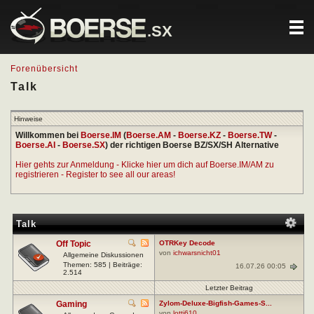
.SX
Forenübersicht
Talk
Hinweise
Willkommen bei
Boerse.IM
(
Boerse.AM
-
Boerse.KZ
-
Boerse.TW
-
Boerse.AI
-
Boerse.SX
) der richtigen Boerse BZ/SX/SH Alternative
Hier gehts zur Anmeldung - Klicke hier um dich auf Boerse.IM/AM zu
registrieren - Register to see all our areas!
Talk
Off Topic
OTRKey Decode
von
ichwarsnicht01
Allgemeine Diskussionen
Themen: 585 | Beiträge:
16.07.26 00:05
2.514
Letzter Beitrag
Gaming
Zylom-Deluxe-Bigfish-Games-S...
von
lotti610