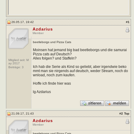
26.05.17, 19:42
#
1
Azdarius
Member
beetleborgs und Pizza Cats
Moinsen hat jemand big bad beetleborgs und die samurai
Pizza cats auf Deutsch?
Alles folgen? und Staffeln?
Mitglied seit: M
ay 2017
Ich hab die Serie als Kind so geliebt, aber irgendwie beko
Beiträge:
3
mmt man sie nirgends auf deutsch, weder Stream, noch do
wnload, noch zum kaufen.
Hoffe ich finde hier was
lg Azdarius
21.09.17, 21:43
#
2
Top
Azdarius
Member
beetleborgs und Pizza Cats