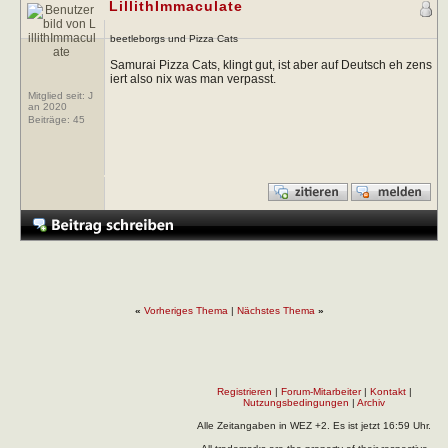
LillithImmaculate
beetleborgs und Pizza Cats
Samurai Pizza Cats, klingt gut, ist aber auf Deutsch eh zens
iert also nix was man verpasst.
Mitglied seit: J
an 2020
Beiträge:
45
«
Vorheriges Thema
|
Nächstes Thema
»
Registrieren
|
Forum-Mitarbeiter
|
Kontakt
|
Nutzungsbedingungen
|
Archiv
Alle Zeitangaben in WEZ +2. Es ist jetzt
16:59
Uhr.