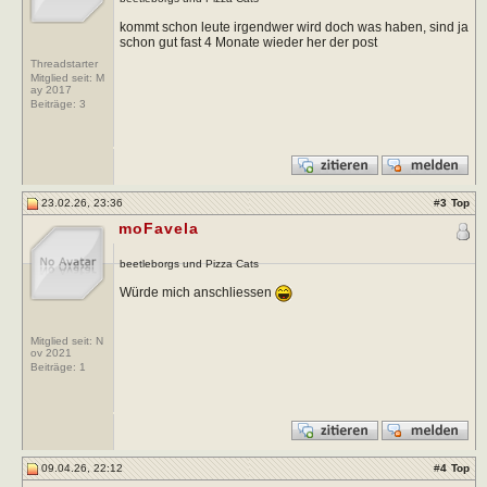
kommt schon leute irgendwer wird doch was haben, sind ja
schon gut fast 4 Monate wieder her der post
Threadstarter
Mitglied seit: M
ay 2017
Beiträge:
3
23.02.26, 23:36
#
3
Top
moFavela
beetleborgs und Pizza Cats
Würde mich anschliessen
Mitglied seit: N
ov 2021
Beiträge:
1
09.04.26, 22:12
#
4
Top