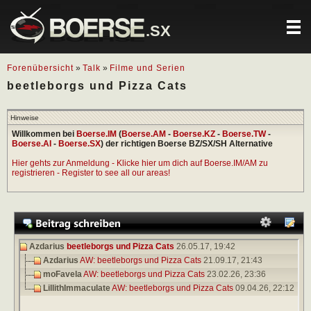
.SX
Forenübersicht
»
Talk
»
Filme und Serien
beetleborgs und Pizza Cats
Hinweise
Willkommen bei
Boerse.IM
(
Boerse.AM
-
Boerse.KZ
-
Boerse.TW
-
Boerse.AI
-
Boerse.SX
) der richtigen Boerse BZ/SX/SH Alternative
Hier gehts zur Anmeldung - Klicke hier um dich auf Boerse.IM/AM zu
registrieren - Register to see all our areas!
Azdarius
beetleborgs und Pizza Cats
26.05.17,
19:42
Azdarius
AW: beetleborgs und Pizza Cats
21.09.17,
21:43
moFavela
AW: beetleborgs und Pizza Cats
23.02.26,
23:36
LillithImmaculate
AW: beetleborgs und Pizza Cats
09.04.26,
22:12