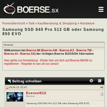
.SX
Forenübersicht
»
Talk
»
Kaufberatung & Shopping
»
Hardware
Samsung SSD 840 Pro 512 GB oder Samsung
850 EVO
Hinweise
Willkommen bei
Boerse.IM
(
Boerse.AM
-
Boerse.KZ
-
Boerse.TW
-
Boerse.AI
-
Boerse.SX
) der richtigen Boerse BZ/SX/SH Alternative
Hier gehts zur Anmeldung - Klicke hier um dich auf Boerse.IM/AM zu
registrieren - Register to see all our areas!
29.04.15, 02:47
#
1
Everest612
Member
Samsung SSD 840 Pro 512 GB oder Samsung 850 EVO