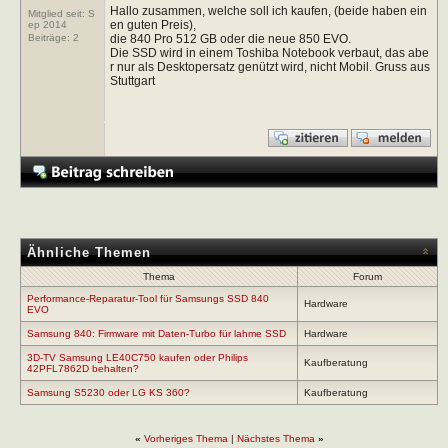
Hallo zusammen, welche soll ich kaufen, (beide haben ein
Mitglied seit: S
en guten Preis),
ep 2014
die 840 Pro 512 GB oder die neue 850 EVO.
Beiträge:
2
Die SSD wird in einem Toshiba Notebook verbaut, das abe
r nur als Desktopersatz genützt wird, nicht Mobil. Gruss aus
Stuttgart
Ähnliche Themen
Thema
Forum
Performance-Reparatur-Tool für Samsungs SSD 840
Hardware
EVO
Samsung 840: Firmware mit Daten-Turbo für lahme SSD
Hardware
3D-TV Samsung LE40C750 kaufen oder Philips
Kaufberatung
42PFL7862D behalten?
Samsung S5230 oder LG KS 360?
Kaufberatung
«
Vorheriges Thema
|
Nächstes Thema
»