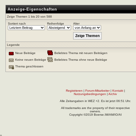
Anzeige-Eigenschaften
Zeige Themen 1 bis 20 von 588
Sortiert nach
Reihenfolge
Alter
Legende
Neue Beiträge
Beliebtes Thema mit neuen Beiträgen
Keine neuen Beiträge
Beliebtes Thema ohne neue Beiträge
Thema geschlossen
Registrieren
|
Forum-Mitarbeiter
|
Kontakt
|
Nutzungsbedingungen
|
Archiv
Alle Zeitangaben in WEZ +2. Es ist jetzt
06:51
Uhr.
All trademarks are the property of their respective
owners.
Copyright ©2019 Boerse.IM/AM/IO/AI
(
).