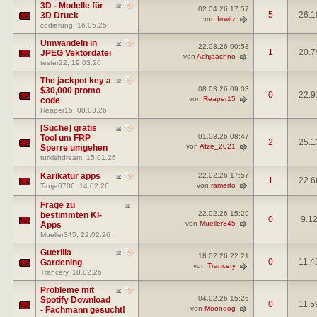
3D - Modelle für
02.04.26
17:57
5
26.1
3D Druck
von
Irrwitz
codierung
, 16.05.25
Umwandeln in
22.03.26
00:53
1
20.7
JPEG Vektordatei
von
Achjaachnö
tester22
, 19.03.26
The jackpot key a
08.03.26
09:03
$30,000 promo
0
22.9
von
Reaper15
code
Reaper15
, 08.03.26
[Suche] gratis
01.03.26
08:47
Tool um FRP
2
25.1
von
Atze_2021
Sperre umgehen
turkishdream
, 15.01.26
Karikatur apps
22.02.26
17:57
1
22.6
von
ramerto
Tanja0706
, 14.02.26
Frage zu
22.02.26
15:29
bestimmten KI-
0
9.1
von
Mueller345
Apps
Mueller345
, 22.02.26
Guerilla
18.02.26
22:21
0
11.4
Gardening
von
Trancery
Trancery
, 18.02.26
Probleme mit
04.02.26
15:26
Spotify Download
0
11.5
von
Moondog
- Fachmann gesucht!