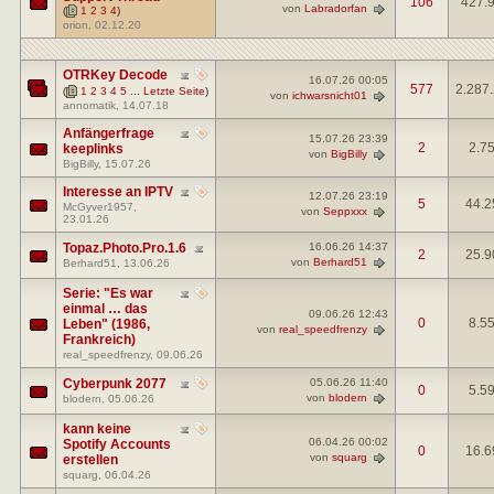
106
427.
von
Labradorfan
(
1
2
3
4
)
orion
, 02.12.20
OTRKey Decode
16.07.26
00:05
577
2.287
(
1
2
3
4
5
...
Letzte Seite
)
von
ichwarsnicht01
annomatik
, 14.07.18
Anfängerfrage
15.07.26
23:39
2
2.7
keeplinks
von
BigBilly
BigBilly
, 15.07.26
Interesse an IPTV
12.07.26
23:19
5
44.2
McGyver1957
,
von
Seppxxx
23.01.26
Topaz.Photo.Pro.1.6
16.06.26
14:37
2
25.9
von
Berhard51
Berhard51
, 13.06.26
Serie: "Es war
einmal … das
09.06.26
12:43
0
8.5
Leben" (1986,
von
real_speedfrenzy
Frankreich)
real_speedfrenzy
, 09.06.26
Cyberpunk 2077
05.06.26
11:40
0
5.5
von
blodern
blodern
, 05.06.26
kann keine
06.04.26
00:02
Spotify Accounts
0
16.6
von
squarg
erstellen
squarg
, 06.04.26