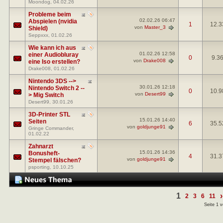
Moondog
, 04.02.26
Probleme beim
02.02.26
06:47
Abspielen (nvidia
1
12.3
von
Master_3
Shield)
Seppxxx
, 01.02.26
Wie kann ich aus
01.02.26
12:58
einer Audiobluray
0
9.3
von
Drake008
eine Iso erstellen?
Drake008
, 01.02.26
Nintendo 3DS -->
30.01.26
12:18
Nintendo Switch 2 --
0
10.9
von
Desert99
> Mig Switch
Desert99
, 30.01.26
3D-Printer STL
15.01.26
14:40
Seiten
6
35.5
von
goldjunge91
Gringe Commander
,
01.02.22
Zahnarzt
15.01.26
14:36
Bonusheft-
4
31.3
von
goldjunge91
Stempel fälschen?
psporting
, 10.10.25
1
›
2
3
6
11
Seite 1 