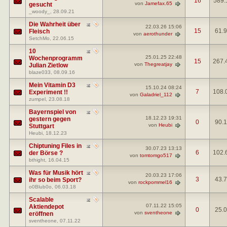
16
589.
von
Jamefax.65
gesucht
_woody_
, 28.09.21
Die Wahrheit über
22.03.26
15:06
15
61.
Fleisch
von
aerothunder
SetchMo
, 22.06.15
10
25.01.25
22:48
Wochenprogramm
15
267.
von
Thegreatjay
Julian Zietlow
blaze033
, 08.09.16
Mein Vitamin D3
15.10.24
08:24
7
108.
Experiment !!
von
Galadriel_112
zumpel
, 23.08.18
Bayernspiel von
18.12.23
19:31
gestern gegen
0
90.
von
Heubi
Stuttgart
Heubi
, 18.12.23
Chiptuning Files in
30.07.23
13:13
6
102.
der Börse ?
von
tomtomgo517
bthight
, 16.04.15
Was für Musik hört
20.03.23
17:06
3
43.
ihr so beim Sport?
von
rockpommel16
o0Blub0o
, 06.03.18
Scalable
07.11.22
15:05
Aktiendepot
0
25.
von
sventheone
eröffnen
sventheone
, 07.11.22