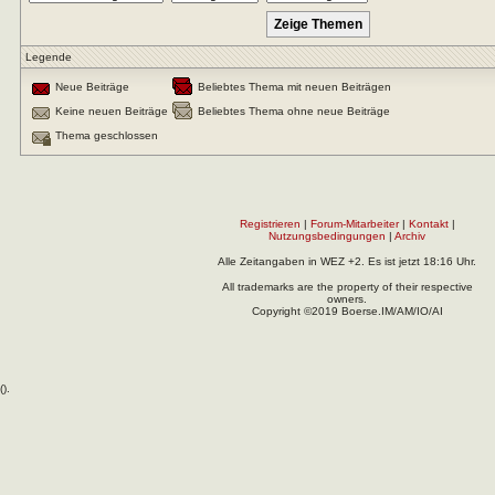
Legende
Neue Beiträge
Beliebtes Thema mit neuen Beiträgen
Keine neuen Beiträge
Beliebtes Thema ohne neue Beiträge
Thema geschlossen
Registrieren
|
Forum-Mitarbeiter
|
Kontakt
|
Nutzungsbedingungen
|
Archiv
Alle Zeitangaben in WEZ +2. Es ist jetzt
18:16
Uhr.
All trademarks are the property of their respective
owners.
Copyright ©2019 Boerse.IM/AM/IO/AI
(
).