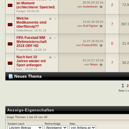
28.04.20
22:14
im Moment
2
72.
von
butterbean
(schlechterer Speichel)
Kadge
, 04.04.20
Welche
15.02.20
05:02
Medikamente sind
7
397.
von
Evil Fighter
überflüssig??
DrMedWurst
, 18.01.16
FIFA Fussball WM
11.07.18
03:21
Weltmeisterschaft
0
31.
von
Fostex6301
2018 ORF HD
Fostex6301
, 14.06.18
Nach fast 10
22.10.17
15:19
Jahren wieder mit
7
38.
von
Ninpo
Sport anfangen
bart_
, 14.04.16
1
2
Seite 1 
Anzeige-Eigenschaften
Zeige Themen 1 bis 20 von 30
Sortiert nach
Reihenfolge
Alter